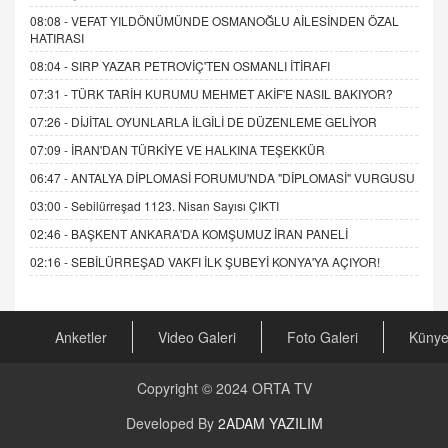
08:08 -
VEFAT YILDÖNÜMÜNDE OSMANOĞLU AİLESİNDEN ÖZAL
HATIRASI
08:04 -
SIRP YAZAR PETROVİÇ'TEN OSMANLI İTİRAFI
07:31 -
TÜRK TARİH KURUMU MEHMET AKİF'E NASIL BAKIYOR?
07:26 -
DİJİTAL OYUNLARLA İLGİLİ DE DÜZENLEME GELİYOR
07:09 -
İRAN'DAN TÜRKİYE VE HALKINA TEŞEKKÜR
06:47 -
ANTALYA DİPLOMASİ FORUMU'NDA "DİPLOMASİ" VURGUSU
03:00 -
Sebilürreşad 1123. Nisan Sayısı ÇIKTI
02:46 -
BAŞKENT ANKARA'DA KOMŞUMUZ İRAN PANELİ
02:16 -
SEBİLÜRREŞAD VAKFI İLK ŞUBEYİ KONYA'YA AÇIYOR!
Anketler
Video Galeri
Foto Galeri
Küny
Copyright © 2024
ORTA TV
Developed By
2ADAM YAZILIM