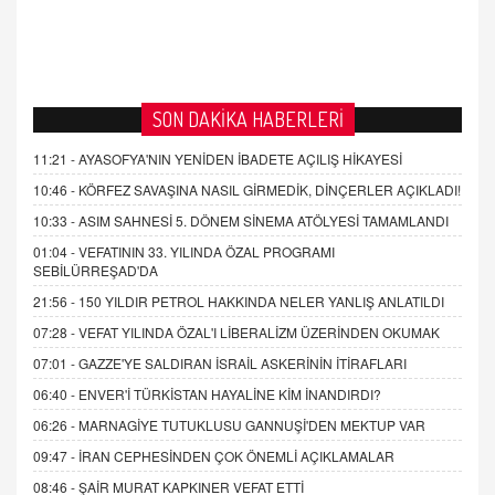
SON DAKİKA HABERLERİ
11:21 -
AYASOFYA'NIN YENİDEN İBADETE AÇILIŞ HİKAYESİ
10:46 -
KÖRFEZ SAVAŞINA NASIL GİRMEDİK, DİNÇERLER AÇIKLADI!
10:33 -
ASIM SAHNESİ 5. DÖNEM SİNEMA ATÖLYESİ TAMAMLANDI
01:04 -
VEFATININ 33. YILINDA ÖZAL PROGRAMI
SEBİLÜRREŞAD'DA
21:56 -
150 YILDIR PETROL HAKKINDA NELER YANLIŞ ANLATILDI
07:28 -
VEFAT YILINDA ÖZAL'I LİBERALİZM ÜZERİNDEN OKUMAK
07:01 -
GAZZE'YE SALDIRAN İSRAİL ASKERİNİN İTİRAFLARI
06:40 -
ENVER'İ TÜRKİSTAN HAYALİNE KİM İNANDIRDI?
06:26 -
MARNAGİYE TUTUKLUSU GANNUŞİ'DEN MEKTUP VAR
09:47 -
İRAN CEPHESİNDEN ÇOK ÖNEMLİ AÇIKLAMALAR
08:46 -
ŞAİR MURAT KAPKINER VEFAT ETTİ