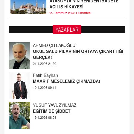
AYASOFYA'NIN YENİDEN İBADETE
AÇILIŞ HİKAYESİ
25 Temmuz 2026 Cumartesi
AHMED ÇITLAKOĞLU
YAZARLAR
OKUL SALDIRILARININ ORTAYA ÇIKARTTIĞI
GERÇEK!
21.4.2026 21:50
Fatih Bayhan
MAARİF MESELEMİZ ÇIKMAZDA!
19.4.2026 09:14
YUSUF YAVUZYILMAZ
EĞİTİM'DE ŞİDDET
19.4.2026 08:58