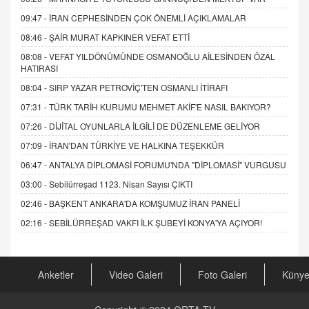
09:47 -
İRAN CEPHESİNDEN ÇOK ÖNEMLİ AÇIKLAMALAR
08:46 -
ŞAİR MURAT KAPKINER VEFAT ETTİ
08:08 -
VEFAT YILDÖNÜMÜNDE OSMANOĞLU AİLESİNDEN ÖZAL
HATIRASI
08:04 -
SIRP YAZAR PETROVİÇ'TEN OSMANLI İTİRAFI
07:31 -
TÜRK TARİH KURUMU MEHMET AKİF'E NASIL BAKIYOR?
07:26 -
DİJİTAL OYUNLARLA İLGİLİ DE DÜZENLEME GELİYOR
07:09 -
İRAN'DAN TÜRKİYE VE HALKINA TEŞEKKÜR
06:47 -
ANTALYA DİPLOMASİ FORUMU'NDA "DİPLOMASİ" VURGUSU
03:00 -
Sebilürreşad 1123. Nisan Sayısı ÇIKTI
02:46 -
BAŞKENT ANKARA'DA KOMŞUMUZ İRAN PANELİ
02:16 -
SEBİLÜRREŞAD VAKFI İLK ŞUBEYİ KONYA'YA AÇIYOR!
Anketler
Video Galeri
Foto Galeri
Küny