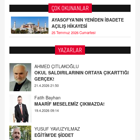
ÇOK OKUNANLAR
AYASOFYA'NIN YENİDEN İBADETE
AÇILIŞ HİKAYESİ
25 Temmuz 2026 Cumartesi
AHMED ÇITLAKOĞLU
YAZARLAR
OKUL SALDIRILARININ ORTAYA ÇIKARTTIĞI
GERÇEK!
21.4.2026 21:50
Fatih Bayhan
MAARİF MESELEMİZ ÇIKMAZDA!
19.4.2026 09:14
YUSUF YAVUZYILMAZ
EĞİTİM'DE ŞİDDET
19.4.2026 08:58