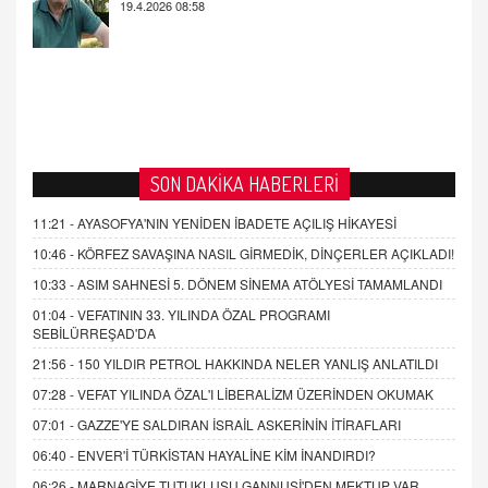
SON DAKİKA HABERLERİ
11:21 -
AYASOFYA'NIN YENİDEN İBADETE AÇILIŞ HİKAYESİ
10:46 -
KÖRFEZ SAVAŞINA NASIL GİRMEDİK, DİNÇERLER AÇIKLADI!
10:33 -
ASIM SAHNESİ 5. DÖNEM SİNEMA ATÖLYESİ TAMAMLANDI
01:04 -
VEFATININ 33. YILINDA ÖZAL PROGRAMI
SEBİLÜRREŞAD'DA
21:56 -
150 YILDIR PETROL HAKKINDA NELER YANLIŞ ANLATILDI
07:28 -
VEFAT YILINDA ÖZAL'I LİBERALİZM ÜZERİNDEN OKUMAK
07:01 -
GAZZE'YE SALDIRAN İSRAİL ASKERİNİN İTİRAFLARI
06:40 -
ENVER'İ TÜRKİSTAN HAYALİNE KİM İNANDIRDI?
06:26 -
MARNAGİYE TUTUKLUSU GANNUŞİ'DEN MEKTUP VAR