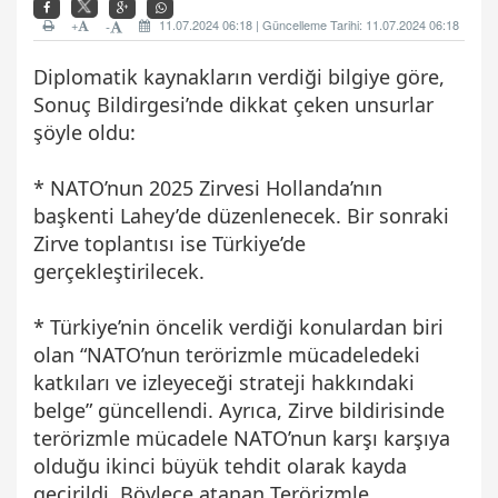
+
11.07.2024 06:18 | Güncelleme Tarihi: 11.07.2024 06:18
-
Diplomatik kaynakların verdiği bilgiye göre,
Sonuç Bildirgesi’nde dikkat çeken unsurlar
şöyle oldu:
* NATO’nun 2025 Zirvesi Hollanda’nın
başkenti Lahey’de düzenlenecek. Bir sonraki
Zirve toplantısı ise Türkiye’de
gerçekleştirilecek.
* Türkiye’nin öncelik verdiği konulardan biri
olan “NATO’nun terörizmle mücadeledeki
katkıları ve izleyeceği strateji hakkındaki
belge” güncellendi. Ayrıca, Zirve bildirisinde
terörizmle mücadele NATO’nun karşı karşıya
olduğu ikinci büyük tehdit olarak kayda
geçirildi. Böylece atanan Terörizmle