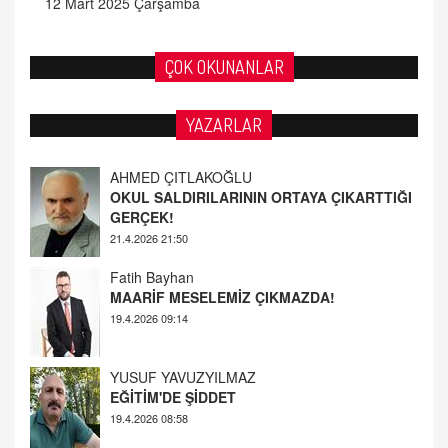
12 Mart 2025 Çarşamba
ÇOK OKUNANLAR
YAZARLAR
Fatih Bayhan
MAARİF MESELEMİZ ÇIKMAZDA!
19.4.2026 09:14
YUSUF YAVUZYILMAZ
EĞİTİM'DE ŞİDDET
19.4.2026 08:58
AHMED ÇITLAKOĞLU
OKUL SALDIRILARININ ORTAYA ÇIKARTTIĞI
GERÇEK!
21.4.2026 21:50