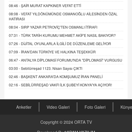
08:46 -
ŞAİR MURAT KAPKINER VEFAT ETTİ
08:08 -
VEFAT YILDÖNÜMÜNDE OSMANOĞLU AİLESİNDEN ÖZAL
HATIRASI
08:04 -
SIRP YAZAR PETROVİÇ'TEN OSMANLI İTİRAFI
07:31 -
TÜRK TARİH KURUMU MEHMET AKİF'E NASIL BAKIYOR?
07:26 -
DİJİTAL OYUNLARLA İLGİLİ DE DÜZENLEME GELİYOR
07:09 -
İRAN'DAN TÜRKİYE VE HALKINA TEŞEKKÜR
06:47 -
ANTALYA DİPLOMASİ FORUMU'NDA "DİPLOMASİ" VURGUSU
03:00 -
Sebilürreşad 1123. Nisan Sayısı ÇIKTI
02:46 -
BAŞKENT ANKARA'DA KOMŞUMUZ İRAN PANELİ
02:16 -
SEBİLÜRREŞAD VAKFI İLK ŞUBEYİ KONYA'YA AÇIYOR!
Anketler
Video Galeri
Foto Galeri
Küny
Copyright © 2024
ORTA TV