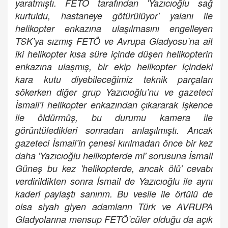
yaratmıştı. FETÖ tarafından 'Yazıcıoğlu sağ
kurtuldu, hastaneye götürülüyor' yalanı ile
helikopter enkazına ulaşılmasını engelleyen
TSK’ya sızmış FETÖ ve Avrupa Gladyosu’na ait
iki helikopter kısa süre içinde düşen helikopterin
enkazına ulaşmış, bir ekip helikopter içindeki
kara kutu diyebileceğimiz teknik parçaları
sökerken diğer grup Yazıcıoğlu’nu ve gazeteci
İsmail’i helikopter enkazından çıkararak işkence
ile öldürmüş, bu durumu kamera ile
görüntüledikleri sonradan anlaşılmıştı. Ancak
gazeteci İsmail’in çenesi kırılmadan önce bir kez
daha 'Yazıcıoğlu helikopterde mi' sorusuna İsmail
Güneş bu kez 'helikopterde, ancak ölü' cevabı
verdirildikten sonra İsmail de Yazıcıoğlu ile aynı
kaderi paylaştı sanırım. Bu vesile ile örtülü de
olsa siyah giyen adamların Türk ve AVRUPA
Gladyolarına mensup FETÖ’cüler olduğu da açık