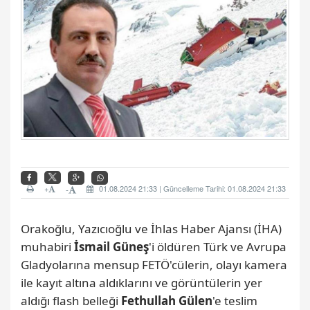
+
01.08.2024 21:33 | Güncelleme Tarihi: 01.08.2024 21:33
-
Orakoğlu, Yazıcıoğlu ve İhlas Haber Ajansı (İHA)
muhabiri
İsmail Güneş
'i öldüren Türk ve Avrupa
Gladyolarına mensup FETÖ'cülerin, olayı kamera
ile kayıt altına aldıklarını ve görüntülerin yer
aldığı flash belleği
Fethullah Gülen
'e teslim