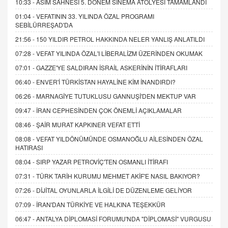
10:33 -
ASIM SAHNESİ 5. DÖNEM SİNEMA ATÖLYESİ TAMAMLANDI
01:04 -
VEFATININ 33. YILINDA ÖZAL PROGRAMI
SEBİLÜRREŞAD'DA
21:56 -
150 YILDIR PETROL HAKKINDA NELER YANLIŞ ANLATILDI
07:28 -
VEFAT YILINDA ÖZAL'I LİBERALİZM ÜZERİNDEN OKUMAK
07:01 -
GAZZE'YE SALDIRAN İSRAİL ASKERİNİN İTİRAFLARI
06:40 -
ENVER'İ TÜRKİSTAN HAYALİNE KİM İNANDIRDI?
06:26 -
MARNAGİYE TUTUKLUSU GANNUŞİ'DEN MEKTUP VAR
09:47 -
İRAN CEPHESİNDEN ÇOK ÖNEMLİ AÇIKLAMALAR
08:46 -
ŞAİR MURAT KAPKINER VEFAT ETTİ
08:08 -
VEFAT YILDÖNÜMÜNDE OSMANOĞLU AİLESİNDEN ÖZAL
HATIRASI
08:04 -
SIRP YAZAR PETROVİÇ'TEN OSMANLI İTİRAFI
07:31 -
TÜRK TARİH KURUMU MEHMET AKİF'E NASIL BAKIYOR?
07:26 -
DİJİTAL OYUNLARLA İLGİLİ DE DÜZENLEME GELİYOR
07:09 -
İRAN'DAN TÜRKİYE VE HALKINA TEŞEKKÜR
06:47 -
ANTALYA DİPLOMASİ FORUMU'NDA "DİPLOMASİ" VURGUSU