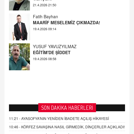
MAARİF MESELEMİZ ÇIKMAZDA!
19.4.2026 09:14
YUSUF YAVUZYILMAZ
EĞİTİM'DE ŞİDDET
19.4.2026 08:58
SON DAKİKA HABERLERİ
11:21 -
AYASOFYA'NIN YENİDEN İBADETE AÇILIŞ HİKAYESİ
10:46 -
KÖRFEZ SAVAŞINA NASIL GİRMEDİK, DİNÇERLER AÇIKLADI!