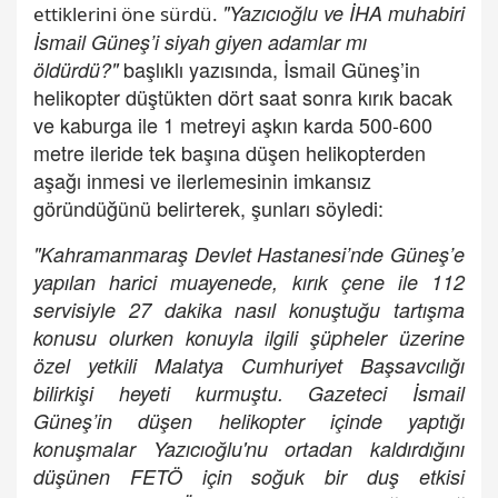
"Yazıcıoğlu ve İHA muhabiri
ettiklerini öne sürdü.
İsmail Güneş’i siyah giyen adamlar mı
başlıklı yazısında, İsmail Güneş’in
öldürdü?"
helikopter düştükten dört saat sonra kırık bacak
ve kaburga ile 1 metreyi aşkın karda 500-600
metre ileride tek başına düşen helikopterden
aşağı inmesi ve ilerlemesinin imkansız
göründüğünü belirterek, şunları söyledi:
"Kahramanmaraş Devlet Hastanesi’nde Güneş’e
yapılan harici muayenede, kırık çene ile 112
servisiyle 27 dakika nasıl konuştuğu tartışma
konusu olurken konuyla ilgili şüpheler üzerine
özel yetkili Malatya Cumhuriyet Başsavcılığı
bilirkişi heyeti kurmuştu. Gazeteci İsmail
Güneş’in düşen helikopter içinde yaptığı
konuşmalar Yazıcıoğlu'nu ortadan kaldırdığını
düşünen FETÖ için soğuk bir duş etkisi