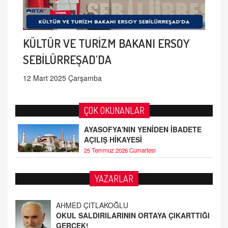
KÜLTÜR VE TURİZM BAKANI ERSOY
SEBİLÜRREŞAD'DA
12 Mart 2025 Çarşamba
ÇOK OKUNANLAR
AYASOFYA'NIN YENİDEN İBADETE
AÇILIŞ HİKAYESİ
25 Temmuz 2026 Cumartesi
AHMED ÇITLAKOĞLU
YAZARLAR
OKUL SALDIRILARININ ORTAYA ÇIKARTTIĞI
GERÇEK!
21.4.2026 21:50
Fatih Bayhan