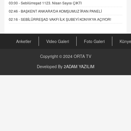
03:00 -
Sebilürreşad 1123. Nisan Sayısı ÇIKTI
02:46 -
BAŞKENT ANKARA'DA KOMŞUMUZ İRAN PANELİ
02:16 -
SEBİLÜRREŞAD VAKFI İLK ŞUBEYİ KONYA'YA AÇIYOR!
Anketler
Video Galeri
Foto Galeri
Küny
Copyright © 2024
ORTA TV
Developed By
2ADAM YAZILIM