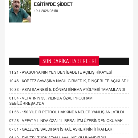
EĞİTİM'DE ŞİDDET
19.4.2026 08:58
SON DAKİKA HABERLERİ
11:21 -
AYASOFYA'NIN YENİDEN İBADETE AÇILIŞ HİKAYESİ
10:46 -
KÖRFEZ SAVAŞINA NASIL GİRMEDİK, DİNÇERLER AÇIKLADI!
10:33 -
ASIM SAHNESİ 5. DÖNEM SİNEMA ATÖLYESİ TAMAMLANDI
01:04 -
VEFATININ 33. YILINDA ÖZAL PROGRAMI
SEBİLÜRREŞAD'DA
21:56 -
150 YILDIR PETROL HAKKINDA NELER YANLIŞ ANLATILDI
07:28 -
VEFAT YILINDA ÖZAL'I LİBERALİZM ÜZERİNDEN OKUMAK
07:01 -
GAZZE'YE SALDIRAN İSRAİL ASKERİNİN İTİRAFLARI
06:40 -
ENVER'İ TÜRKİSTAN HAYALİNE KİM İNANDIRDI?