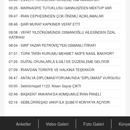
06:26 -
MARNAGİYE TUTUKLUSU GANNUŞİ'DEN MEKTUP VAR
09:47 -
İRAN CEPHESİNDEN ÇOK ÖNEMLİ AÇIKLAMALAR
08:46 -
ŞAİR MURAT KAPKINER VEFAT ETTİ
08:08 -
VEFAT YILDÖNÜMÜNDE OSMANOĞLU AİLESİNDEN ÖZAL
HATIRASI
08:04 -
SIRP YAZAR PETROVİÇ'TEN OSMANLI İTİRAFI
07:31 -
TÜRK TARİH KURUMU MEHMET AKİF'E NASIL BAKIYOR?
07:26 -
DİJİTAL OYUNLARLA İLGİLİ DE DÜZENLEME GELİYOR
07:09 -
İRAN'DAN TÜRKİYE VE HALKINA TEŞEKKÜR
06:47 -
ANTALYA DİPLOMASİ FORUMU'NDA "DİPLOMASİ" VURGUSU
03:00 -
Sebilürreşad 1123. Nisan Sayısı ÇIKTI
02:46 -
BAŞKENT ANKARA'DA KOMŞUMUZ İRAN PANELİ
02:16 -
SEBİLÜRREŞAD VAKFI İLK ŞUBEYİ KONYA'YA AÇIYOR!
Anketler
Video Galeri
Foto Galeri
Küny