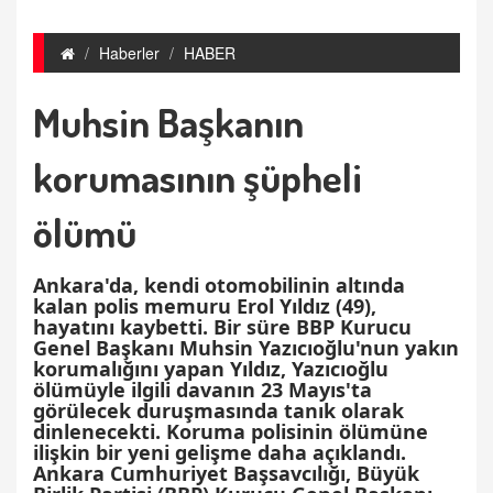
Haberler
HABER
Muhsin Başkanın
korumasının şüpheli
ölümü
Ankara'da, kendi otomobilinin altında
kalan polis memuru Erol Yıldız (49),
hayatını kaybetti. Bir süre BBP Kurucu
Genel Başkanı Muhsin Yazıcıoğlu'nun yakın
korumalığını yapan Yıldız, Yazıcıoğlu
ölümüyle ilgili davanın 23 Mayıs'ta
görülecek duruşmasında tanık olarak
dinlenecekti. Koruma polisinin ölümüne
ilişkin bir yeni gelişme daha açıklandı.
Ankara Cumhuriyet Başsavcılığı, Büyük