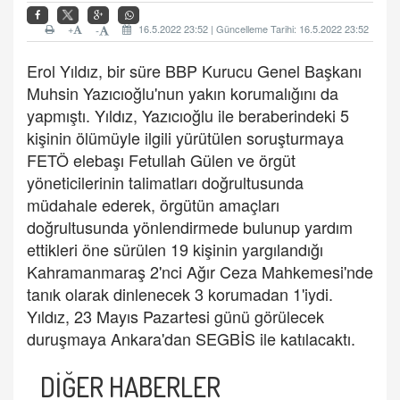
+
16.5.2022 23:52 | Güncelleme Tarihi: 16.5.2022 23:52
-
Erol Yıldız, bir süre BBP Kurucu Genel Başkanı
Muhsin Yazıcıoğlu'nun yakın korumalığını da
yapmıştı. Yıldız, Yazıcıoğlu ile beraberindeki 5
kişinin ölümüyle ilgili yürütülen soruşturmaya
FETÖ elebaşı Fetullah Gülen ve örgüt
yöneticilerinin talimatları doğrultusunda
müdahale ederek, örgütün amaçları
doğrultusunda yönlendirmede bulunup yardım
ettikleri öne sürülen 19 kişinin yargılandığı
Kahramanmaraş 2'nci Ağır Ceza Mahkemesi'nde
tanık olarak dinlenecek 3 korumadan 1'iydi.
Yıldız, 23 Mayıs Pazartesi günü görülecek
duruşmaya Ankara'dan SEGBİS ile katılacaktı.
DİĞER HABERLER