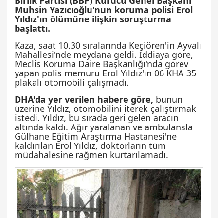
Birlik Partisi (BBP) Kurucu Genel Başkanı
Muhsin Yazıcıoğlu'nun koruma polisi Erol
Yıldız'ın ölümüne ilişkin soruşturma
başlattı.
Kaza, saat 10.30 sıralarında Keçiören'in Ayvalı
Mahallesi'nde meydana geldi. İddiaya göre,
Meclis Koruma Daire Başkanlığı'nda görev
yapan polis memuru Erol Yıldız'ın 06 KHA 35
plakalı otomobili çalışmadı.
DHA'da yer verilen habere göre,
bunun
üzerine Yıldız, otomobilini iterek çalıştırmak
istedi. Yıldız, bu sırada geri gelen aracın
altında kaldı. Ağır yaralanan ve ambulansla
Gülhane Eğitim Araştırma Hastanesi'ne
kaldırılan Erol Yıldız, doktorların tüm
müdahalesine rağmen kurtarılamadı.