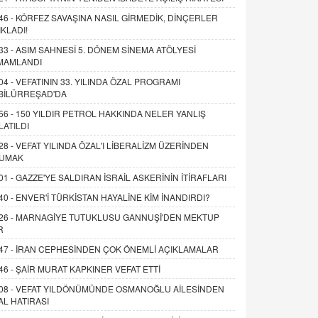
46 -
KÖRFEZ SAVAŞINA NASIL GİRMEDİK, DİNÇERLER
IKLADI!
33 -
ASIM SAHNESİ 5. DÖNEM SİNEMA ATÖLYESİ
MAMLANDI
04 -
VEFATININ 33. YILINDA ÖZAL PROGRAMI
BİLÜRREŞAD'DA
56 -
150 YILDIR PETROL HAKKINDA NELER YANLIŞ
LATILDI
28 -
VEFAT YILINDA ÖZAL'I LİBERALİZM ÜZERİNDEN
UMAK
01 -
GAZZE'YE SALDIRAN İSRAİL ASKERİNİN İTİRAFLARI
40 -
ENVER'İ TÜRKİSTAN HAYALİNE KİM İNANDIRDI?
26 -
MARNAGİYE TUTUKLUSU GANNUŞİ'DEN MEKTUP
R
47 -
İRAN CEPHESİNDEN ÇOK ÖNEMLİ AÇIKLAMALAR
46 -
ŞAİR MURAT KAPKINER VEFAT ETTİ
08 -
VEFAT YILDÖNÜMÜNDE OSMANOĞLU AİLESİNDEN
AL HATIRASI