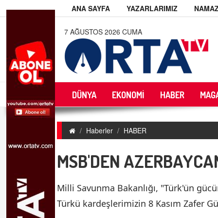
ANA SAYFA
YAZARLARIMIZ
NAMAZ
7 AĞUSTOS 2026 CUMA
DÜNYA
EKONOMİ
HABER
MAG
Haberler
HABER
MSB'DEN AZERBAYCA
Milli Savunma Bakanlığı, "Türk'ün güc
Türkü kardeşlerimizin 8 Kasım Zafer Gü