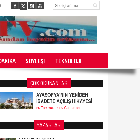
6
DAKİKA
SÖYLEŞİ
TEKNOLOJİ
ÇOK OKUNANLAR
AYASOFYA'NIN YENİDEN
İBADETE AÇILIŞ HİKAYESİ
25 Temmuz 2026 Cumartesi
YAZARLAR