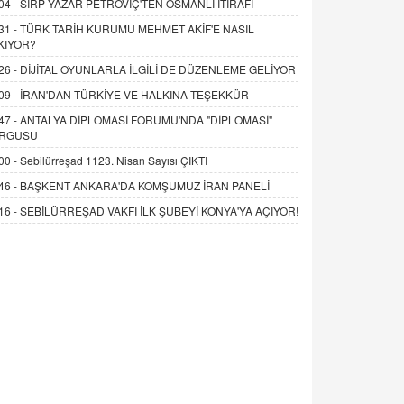
04 -
SIRP YAZAR PETROVİÇ'TEN OSMANLI İTİRAFI
31 -
TÜRK TARİH KURUMU MEHMET AKİF'E NASIL
KIYOR?
26 -
DİJİTAL OYUNLARLA İLGİLİ DE DÜZENLEME GELİYOR
09 -
İRAN'DAN TÜRKİYE VE HALKINA TEŞEKKÜR
47 -
ANTALYA DİPLOMASİ FORUMU'NDA "DİPLOMASİ"
RGUSU
00 -
Sebilürreşad 1123. Nisan Sayısı ÇIKTI
46 -
BAŞKENT ANKARA'DA KOMŞUMUZ İRAN PANELİ
16 -
SEBİLÜRREŞAD VAKFI İLK ŞUBEYİ KONYA'YA AÇIYOR!