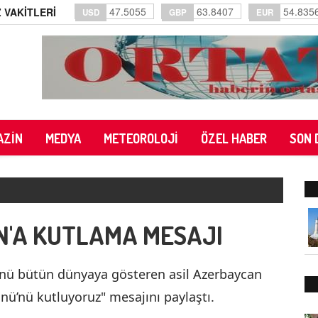
47.5055
63.8407
54.835
 VAKİTLERİ
USD
GBP
EUR
AZİN
MEDYA
METEOROLOJİ
ÖZEL HABER
SON 
N'A KUTLAMA MESAJI
ünü bütün dünyaya gösteren asil Azerbaycan
nü’nü kutluyoruz" mesajını paylaştı.