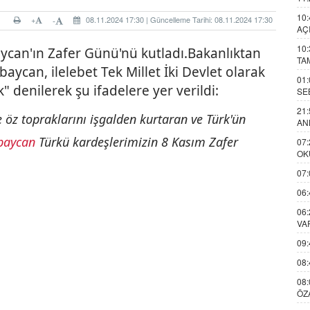
10:
+
08.11.2024 17:30 | Güncelleme Tarihi: 08.11.2024 17:30
-
AÇ
10:
ycan'ın Zafer Günü'nü kutladı.
Bakanlıktan
TA
aycan, ilelebet Tek Millet İki Devlet olarak
01:
denilerek şu ifadelere yer verildi:
SE
21:
öz topraklarını işgalden kurtaran ve Türk'ün
AN
baycan
Türkü kardeşlerimizin 8 Kasım Zafer
07:
OK
07:
06:
06:
VA
09:
08:
08:
ÖZ