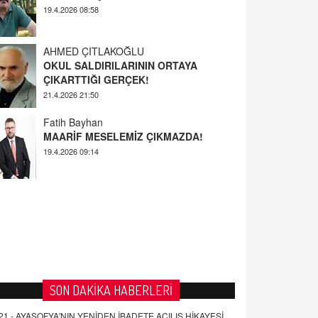
AHMED ÇITLAKOĞLU
OKUL SALDIRILARININ ORTAYA
ÇIKARTTIĞI GERÇEK!
21.4.2026 21:50
Fatih Bayhan
MAARİF MESELEMİZ ÇIKMAZDA!
19.4.2026 09:14
YUSUF YAVUZYILMAZ
EĞİTİM'DE ŞİDDET
19.4.2026 08:58
SON DAKİKA HABERLERİ
21 -
AYASOFYA'NIN YENİDEN İBADETE AÇILIŞ HİKAYESİ