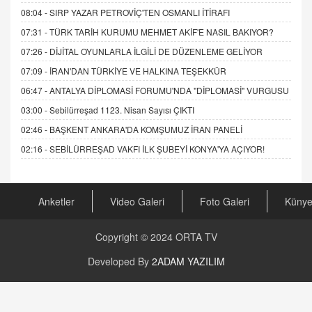
08:04 -
SIRP YAZAR PETROVİÇ'TEN OSMANLI İTİRAFI
07:31 -
TÜRK TARİH KURUMU MEHMET AKİF'E NASIL BAKIYOR?
07:26 -
DİJİTAL OYUNLARLA İLGİLİ DE DÜZENLEME GELİYOR
07:09 -
İRAN'DAN TÜRKİYE VE HALKINA TEŞEKKÜR
06:47 -
ANTALYA DİPLOMASİ FORUMU'NDA "DİPLOMASİ" VURGUSU
03:00 -
Sebilürreşad 1123. Nisan Sayısı ÇIKTI
02:46 -
BAŞKENT ANKARA'DA KOMŞUMUZ İRAN PANELİ
02:16 -
SEBİLÜRREŞAD VAKFI İLK ŞUBEYİ KONYA'YA AÇIYOR!
Anketler
Video Galeri
Foto Galeri
Küny
Copyright © 2024
ORTA TV
Developed By
2ADAM YAZILIM