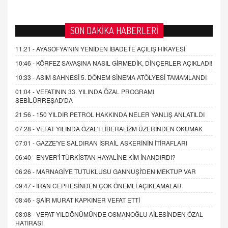
SON DAKİKA HABERLERİ
11:21 -
AYASOFYA'NIN YENİDEN İBADETE AÇILIŞ HİKAYESİ
10:46 -
KÖRFEZ SAVAŞINA NASIL GİRMEDİK, DİNÇERLER AÇIKLADI!
10:33 -
ASIM SAHNESİ 5. DÖNEM SİNEMA ATÖLYESİ TAMAMLANDI
01:04 -
VEFATININ 33. YILINDA ÖZAL PROGRAMI
SEBİLÜRREŞAD'DA
21:56 -
150 YILDIR PETROL HAKKINDA NELER YANLIŞ ANLATILDI
07:28 -
VEFAT YILINDA ÖZAL'I LİBERALİZM ÜZERİNDEN OKUMAK
07:01 -
GAZZE'YE SALDIRAN İSRAİL ASKERİNİN İTİRAFLARI
06:40 -
ENVER'İ TÜRKİSTAN HAYALİNE KİM İNANDIRDI?
06:26 -
MARNAGİYE TUTUKLUSU GANNUŞİ'DEN MEKTUP VAR
09:47 -
İRAN CEPHESİNDEN ÇOK ÖNEMLİ AÇIKLAMALAR
08:46 -
ŞAİR MURAT KAPKINER VEFAT ETTİ
08:08 -
VEFAT YILDÖNÜMÜNDE OSMANOĞLU AİLESİNDEN ÖZAL
HATIRASI