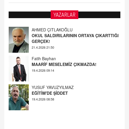
YAZARLAR
Fatih Bayhan
MAARİF MESELEMİZ ÇIKMAZDA!
19.4.2026 09:14
YUSUF YAVUZYILMAZ
EĞİTİM'DE ŞİDDET
19.4.2026 08:58
AHMED ÇITLAKOĞLU
OKUL SALDIRILARININ ORTAYA ÇIKARTTIĞI
GERÇEK!
21.4.2026 21:50