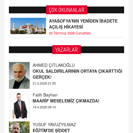
ÇOK OKUNANLAR
AYASOFYA'NIN YENİDEN İBADETE
AÇILIŞ HİKAYESİ
25 Temmuz 2026 Cumartesi
AHMED ÇITLAKOĞLU
YAZARLAR
OKUL SALDIRILARININ ORTAYA ÇIKARTTIĞI
GERÇEK!
21.4.2026 21:50
Fatih Bayhan
MAARİF MESELEMİZ ÇIKMAZDA!
19.4.2026 09:14
YUSUF YAVUZYILMAZ
EĞİTİM'DE ŞİDDET
19.4.2026 08:58