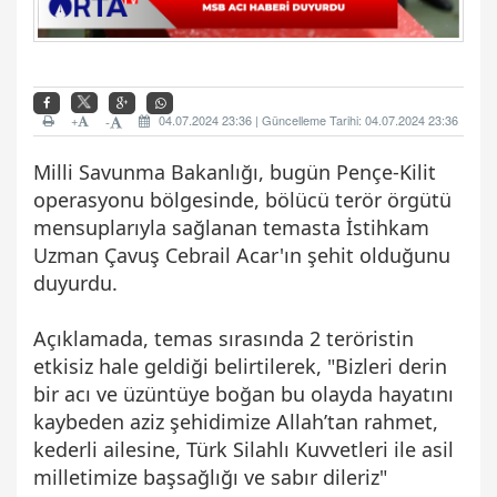
+
04.07.2024 23:36 | Güncelleme Tarihi: 04.07.2024 23:36
-
Milli Savunma Bakanlığı, bugün Pençe-Kilit
operasyonu bölgesinde, bölücü terör örgütü
mensuplarıyla sağlanan temasta İstihkam
Uzman Çavuş Cebrail Acar'ın şehit olduğunu
duyurdu.
Açıklamada, temas sırasında 2 teröristin
etkisiz hale geldiği belirtilerek, "Bizleri derin
bir acı ve üzüntüye boğan bu olayda hayatını
kaybeden aziz şehidimize Allah’tan rahmet,
kederli ailesine, Türk Silahlı Kuvvetleri ile asil
milletimize başsağlığı ve sabır dileriz"