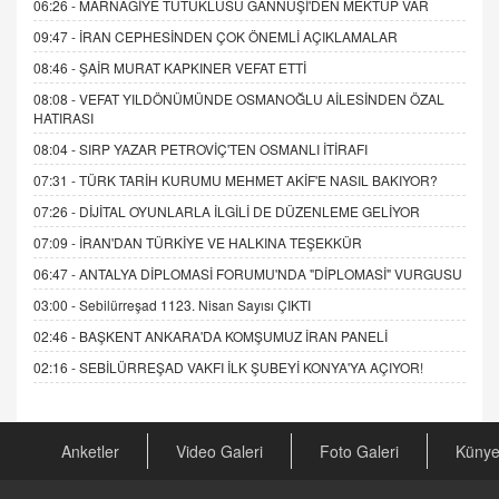
06:26 -
MARNAGİYE TUTUKLUSU GANNUŞİ'DEN MEKTUP VAR
09:47 -
İRAN CEPHESİNDEN ÇOK ÖNEMLİ AÇIKLAMALAR
08:46 -
ŞAİR MURAT KAPKINER VEFAT ETTİ
08:08 -
VEFAT YILDÖNÜMÜNDE OSMANOĞLU AİLESİNDEN ÖZAL
HATIRASI
08:04 -
SIRP YAZAR PETROVİÇ'TEN OSMANLI İTİRAFI
07:31 -
TÜRK TARİH KURUMU MEHMET AKİF'E NASIL BAKIYOR?
07:26 -
DİJİTAL OYUNLARLA İLGİLİ DE DÜZENLEME GELİYOR
07:09 -
İRAN'DAN TÜRKİYE VE HALKINA TEŞEKKÜR
06:47 -
ANTALYA DİPLOMASİ FORUMU'NDA "DİPLOMASİ" VURGUSU
03:00 -
Sebilürreşad 1123. Nisan Sayısı ÇIKTI
02:46 -
BAŞKENT ANKARA'DA KOMŞUMUZ İRAN PANELİ
02:16 -
SEBİLÜRREŞAD VAKFI İLK ŞUBEYİ KONYA'YA AÇIYOR!
Anketler
Video Galeri
Foto Galeri
Küny