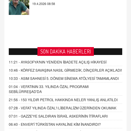
SON DAKİKA HABERLERİ
11:21 -
AYASOFYA'NIN YENİDEN İBADETE AÇILIŞ HİKAYESİ
10:46 -
KÖRFEZ SAVAŞINA NASIL GİRMEDİK, DİNÇERLER AÇIKLADI!
10:33 -
ASIM SAHNESİ 5. DÖNEM SİNEMA ATÖLYESİ TAMAMLANDI
01:04 -
VEFATININ 33. YILINDA ÖZAL PROGRAMI
SEBİLÜRREŞAD'DA
21:56 -
150 YILDIR PETROL HAKKINDA NELER YANLIŞ ANLATILDI
07:28 -
VEFAT YILINDA ÖZAL'I LİBERALİZM ÜZERİNDEN OKUMAK
07:01 -
GAZZE'YE SALDIRAN İSRAİL ASKERİNİN İTİRAFLARI
06:40 -
ENVER'İ TÜRKİSTAN HAYALİNE KİM İNANDIRDI?