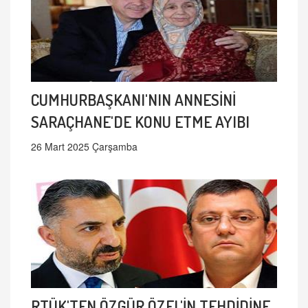
CUMHURBAŞKANI'NIN ANNESİNİ
SARAÇHANE'DE KONU ETME AYIBI
26 Mart 2025 Çarşamba
RTÜK'TEN ÖZGÜR ÖZEL'İN TEHDİDİNE