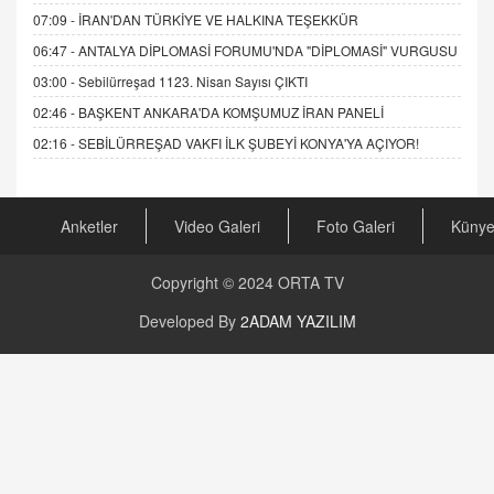
07:09 -
İRAN'DAN TÜRKİYE VE HALKINA TEŞEKKÜR
06:47 -
ANTALYA DİPLOMASİ FORUMU'NDA "DİPLOMASİ" VURGUSU
03:00 -
Sebilürreşad 1123. Nisan Sayısı ÇIKTI
02:46 -
BAŞKENT ANKARA'DA KOMŞUMUZ İRAN PANELİ
02:16 -
SEBİLÜRREŞAD VAKFI İLK ŞUBEYİ KONYA'YA AÇIYOR!
Anketler
Video Galeri
Foto Galeri
Küny
Copyright © 2024
ORTA TV
Developed By
2ADAM YAZILIM