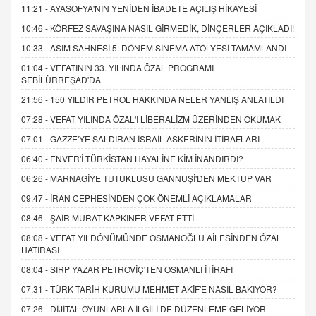
11:21 -
AYASOFYA'NIN YENİDEN İBADETE AÇILIŞ HİKAYESİ
10:46 -
KÖRFEZ SAVAŞINA NASIL GİRMEDİK, DİNÇERLER AÇIKLADI!
10:33 -
ASIM SAHNESİ 5. DÖNEM SİNEMA ATÖLYESİ TAMAMLANDI
01:04 -
VEFATININ 33. YILINDA ÖZAL PROGRAMI
SEBİLÜRREŞAD'DA
21:56 -
150 YILDIR PETROL HAKKINDA NELER YANLIŞ ANLATILDI
07:28 -
VEFAT YILINDA ÖZAL'I LİBERALİZM ÜZERİNDEN OKUMAK
07:01 -
GAZZE'YE SALDIRAN İSRAİL ASKERİNİN İTİRAFLARI
06:40 -
ENVER'İ TÜRKİSTAN HAYALİNE KİM İNANDIRDI?
06:26 -
MARNAGİYE TUTUKLUSU GANNUŞİ'DEN MEKTUP VAR
09:47 -
İRAN CEPHESİNDEN ÇOK ÖNEMLİ AÇIKLAMALAR
08:46 -
ŞAİR MURAT KAPKINER VEFAT ETTİ
08:08 -
VEFAT YILDÖNÜMÜNDE OSMANOĞLU AİLESİNDEN ÖZAL
HATIRASI
08:04 -
SIRP YAZAR PETROVİÇ'TEN OSMANLI İTİRAFI
07:31 -
TÜRK TARİH KURUMU MEHMET AKİF'E NASIL BAKIYOR?
07:26 -
DİJİTAL OYUNLARLA İLGİLİ DE DÜZENLEME GELİYOR