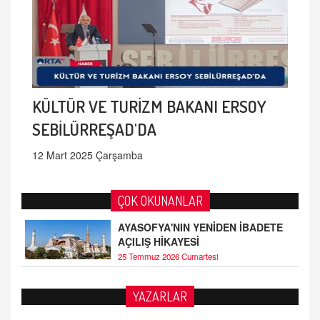
KÜLTÜR VE TURİZM BAKANI ERSOY
SEBİLÜRREŞAD'DA
12 Mart 2025 Çarşamba
ÇOK OKUNANLAR
AYASOFYA'NIN YENİDEN İBADETE
AÇILIŞ HİKAYESİ
25 Temmuz 2026 Cumartesi
AHMED ÇITLAKOĞLU
YAZARLAR
OKUL SALDIRILARININ ORTAYA ÇIKARTTIĞI
GERÇEK!