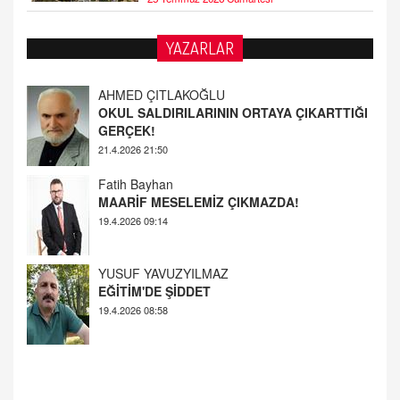
AHMED ÇITLAKOĞLU
YAZARLAR
OKUL SALDIRILARININ ORTAYA ÇIKARTTIĞI
GERÇEK!
21.4.2026 21:50
Fatih Bayhan
MAARİF MESELEMİZ ÇIKMAZDA!
19.4.2026 09:14
YUSUF YAVUZYILMAZ
EĞİTİM'DE ŞİDDET
19.4.2026 08:58