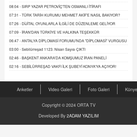
08:04 -
SIRP YAZAR PETROVİÇ'TEN OSMANLI İTİRAFI
07:31 -
TÜRK TARİH KURUMU MEHMET AKİF'E NASIL BAKIYOR?
07:26 -
DİJİTAL OYUNLARLA İLGİLİ DE DÜZENLEME GELİYOR
07:09 -
İRAN'DAN TÜRKİYE VE HALKINA TEŞEKKÜR
06:47 -
ANTALYA DİPLOMASİ FORUMU'NDA "DİPLOMASİ" VURGUSU
03:00 -
Sebilürreşad 1123. Nisan Sayısı ÇIKTI
02:46 -
BAŞKENT ANKARA'DA KOMŞUMUZ İRAN PANELİ
02:16 -
SEBİLÜRREŞAD VAKFI İLK ŞUBEYİ KONYA'YA AÇIYOR!
Anketler
Video Galeri
Foto Galeri
Küny
Copyright © 2024
ORTA TV
Developed By
2ADAM YAZILIM