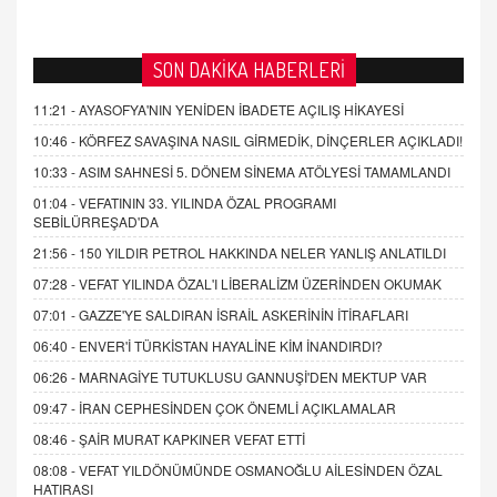
SON DAKİKA HABERLERİ
11:21 -
AYASOFYA'NIN YENİDEN İBADETE AÇILIŞ HİKAYESİ
10:46 -
KÖRFEZ SAVAŞINA NASIL GİRMEDİK, DİNÇERLER AÇIKLADI!
10:33 -
ASIM SAHNESİ 5. DÖNEM SİNEMA ATÖLYESİ TAMAMLANDI
01:04 -
VEFATININ 33. YILINDA ÖZAL PROGRAMI
SEBİLÜRREŞAD'DA
21:56 -
150 YILDIR PETROL HAKKINDA NELER YANLIŞ ANLATILDI
07:28 -
VEFAT YILINDA ÖZAL'I LİBERALİZM ÜZERİNDEN OKUMAK
07:01 -
GAZZE'YE SALDIRAN İSRAİL ASKERİNİN İTİRAFLARI
06:40 -
ENVER'İ TÜRKİSTAN HAYALİNE KİM İNANDIRDI?
06:26 -
MARNAGİYE TUTUKLUSU GANNUŞİ'DEN MEKTUP VAR
09:47 -
İRAN CEPHESİNDEN ÇOK ÖNEMLİ AÇIKLAMALAR
08:46 -
ŞAİR MURAT KAPKINER VEFAT ETTİ
08:08 -
VEFAT YILDÖNÜMÜNDE OSMANOĞLU AİLESİNDEN ÖZAL
HATIRASI