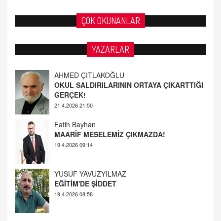
ÇOK OKUNANLAR
YAZARLAR
AHMED ÇITLAKOĞLU
OKUL SALDIRILARININ ORTAYA ÇIKARTTIĞI
GERÇEK!
21.4.2026 21:50
Fatih Bayhan
MAARİF MESELEMİZ ÇIKMAZDA!
19.4.2026 09:14
YUSUF YAVUZYILMAZ
EĞİTİM'DE ŞİDDET
19.4.2026 08:58