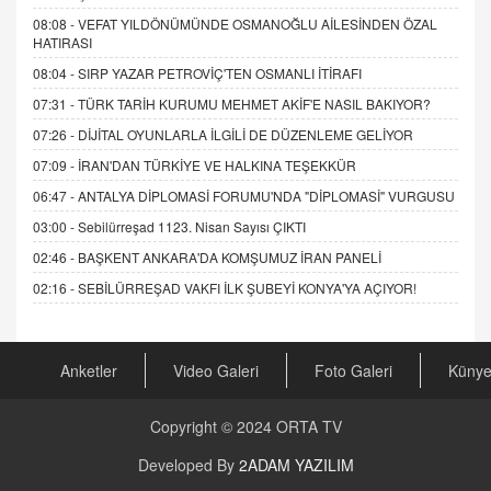
08:08 -
VEFAT YILDÖNÜMÜNDE OSMANOĞLU AİLESİNDEN ÖZAL
HATIRASI
08:04 -
SIRP YAZAR PETROVİÇ'TEN OSMANLI İTİRAFI
07:31 -
TÜRK TARİH KURUMU MEHMET AKİF'E NASIL BAKIYOR?
07:26 -
DİJİTAL OYUNLARLA İLGİLİ DE DÜZENLEME GELİYOR
07:09 -
İRAN'DAN TÜRKİYE VE HALKINA TEŞEKKÜR
06:47 -
ANTALYA DİPLOMASİ FORUMU'NDA "DİPLOMASİ" VURGUSU
03:00 -
Sebilürreşad 1123. Nisan Sayısı ÇIKTI
02:46 -
BAŞKENT ANKARA'DA KOMŞUMUZ İRAN PANELİ
02:16 -
SEBİLÜRREŞAD VAKFI İLK ŞUBEYİ KONYA'YA AÇIYOR!
Anketler
Video Galeri
Foto Galeri
Küny
Copyright © 2024
ORTA TV
Developed By
2ADAM YAZILIM