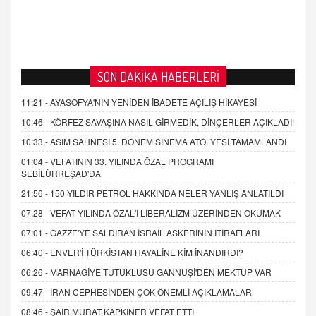
SON DAKİKA HABERLERİ
11:21 -
AYASOFYA'NIN YENİDEN İBADETE AÇILIŞ HİKAYESİ
10:46 -
KÖRFEZ SAVAŞINA NASIL GİRMEDİK, DİNÇERLER AÇIKLADI!
10:33 -
ASIM SAHNESİ 5. DÖNEM SİNEMA ATÖLYESİ TAMAMLANDI
01:04 -
VEFATININ 33. YILINDA ÖZAL PROGRAMI
SEBİLÜRREŞAD'DA
21:56 -
150 YILDIR PETROL HAKKINDA NELER YANLIŞ ANLATILDI
07:28 -
VEFAT YILINDA ÖZAL'I LİBERALİZM ÜZERİNDEN OKUMAK
07:01 -
GAZZE'YE SALDIRAN İSRAİL ASKERİNİN İTİRAFLARI
06:40 -
ENVER'İ TÜRKİSTAN HAYALİNE KİM İNANDIRDI?
06:26 -
MARNAGİYE TUTUKLUSU GANNUŞİ'DEN MEKTUP VAR
09:47 -
İRAN CEPHESİNDEN ÇOK ÖNEMLİ AÇIKLAMALAR
08:46 -
ŞAİR MURAT KAPKINER VEFAT ETTİ