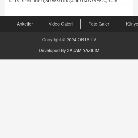
02:16 -
SEBİLÜRREŞAD VAKFI İLK ŞUBEYİ KONYA'YA AÇIYOR!
Anketler
Video Galeri
Foto Galeri
Küny
Copyright © 2024
ORTA TV
Developed By
2ADAM YAZILIM