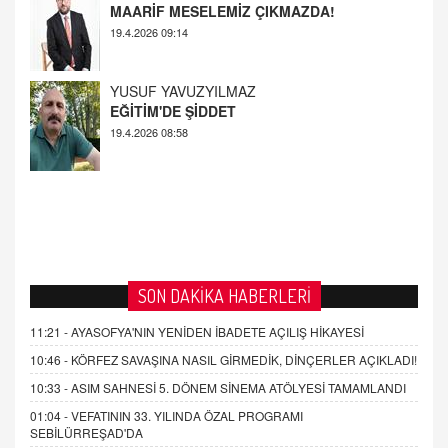
MAARİF MESELEMİZ ÇIKMAZDA!
19.4.2026 09:14
YUSUF YAVUZYILMAZ
EĞİTİM'DE ŞİDDET
19.4.2026 08:58
SON DAKİKA HABERLERİ
11:21 -
AYASOFYA'NIN YENİDEN İBADETE AÇILIŞ HİKAYESİ
10:46 -
KÖRFEZ SAVAŞINA NASIL GİRMEDİK, DİNÇERLER AÇIKLADI!
10:33 -
ASIM SAHNESİ 5. DÖNEM SİNEMA ATÖLYESİ TAMAMLANDI
01:04 -
VEFATININ 33. YILINDA ÖZAL PROGRAMI
SEBİLÜRREŞAD'DA