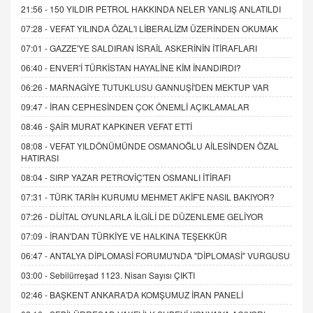
21:56 -
150 YILDIR PETROL HAKKINDA NELER YANLIŞ ANLATILDI
07:28 -
VEFAT YILINDA ÖZAL'I LİBERALİZM ÜZERİNDEN OKUMAK
07:01 -
GAZZE'YE SALDIRAN İSRAİL ASKERİNİN İTİRAFLARI
06:40 -
ENVER'İ TÜRKİSTAN HAYALİNE KİM İNANDIRDI?
06:26 -
MARNAGİYE TUTUKLUSU GANNUŞİ'DEN MEKTUP VAR
09:47 -
İRAN CEPHESİNDEN ÇOK ÖNEMLİ AÇIKLAMALAR
08:46 -
ŞAİR MURAT KAPKINER VEFAT ETTİ
08:08 -
VEFAT YILDÖNÜMÜNDE OSMANOĞLU AİLESİNDEN ÖZAL
HATIRASI
08:04 -
SIRP YAZAR PETROVİÇ'TEN OSMANLI İTİRAFI
07:31 -
TÜRK TARİH KURUMU MEHMET AKİF'E NASIL BAKIYOR?
07:26 -
DİJİTAL OYUNLARLA İLGİLİ DE DÜZENLEME GELİYOR
07:09 -
İRAN'DAN TÜRKİYE VE HALKINA TEŞEKKÜR
06:47 -
ANTALYA DİPLOMASİ FORUMU'NDA "DİPLOMASİ" VURGUSU
03:00 -
Sebilürreşad 1123. Nisan Sayısı ÇIKTI
02:46 -
BAŞKENT ANKARA'DA KOMŞUMUZ İRAN PANELİ