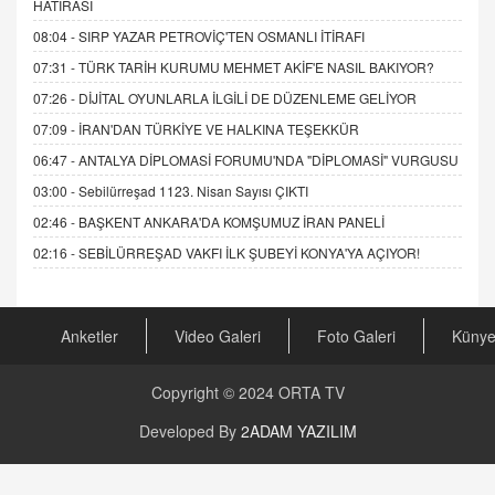
HATIRASI
08:04 -
SIRP YAZAR PETROVİÇ'TEN OSMANLI İTİRAFI
07:31 -
TÜRK TARİH KURUMU MEHMET AKİF'E NASIL BAKIYOR?
07:26 -
DİJİTAL OYUNLARLA İLGİLİ DE DÜZENLEME GELİYOR
07:09 -
İRAN'DAN TÜRKİYE VE HALKINA TEŞEKKÜR
06:47 -
ANTALYA DİPLOMASİ FORUMU'NDA "DİPLOMASİ" VURGUSU
03:00 -
Sebilürreşad 1123. Nisan Sayısı ÇIKTI
02:46 -
BAŞKENT ANKARA'DA KOMŞUMUZ İRAN PANELİ
02:16 -
SEBİLÜRREŞAD VAKFI İLK ŞUBEYİ KONYA'YA AÇIYOR!
Anketler
Video Galeri
Foto Galeri
Küny
Copyright © 2024
ORTA TV
Developed By
2ADAM YAZILIM