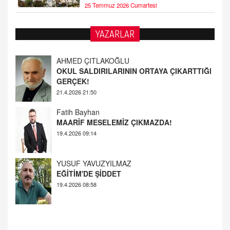
25 Temmuz 2026 Cumartesi
AHMED ÇITLAKOĞLU
YAZARLAR
OKUL SALDIRILARININ ORTAYA ÇIKARTTIĞI
GERÇEK!
21.4.2026 21:50
Fatih Bayhan
MAARİF MESELEMİZ ÇIKMAZDA!
19.4.2026 09:14
YUSUF YAVUZYILMAZ
EĞİTİM'DE ŞİDDET
19.4.2026 08:58