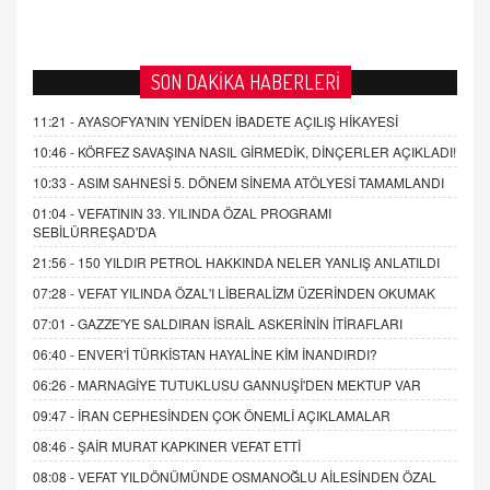
SON DAKİKA HABERLERİ
11:21 -
AYASOFYA'NIN YENİDEN İBADETE AÇILIŞ HİKAYESİ
10:46 -
KÖRFEZ SAVAŞINA NASIL GİRMEDİK, DİNÇERLER AÇIKLADI!
10:33 -
ASIM SAHNESİ 5. DÖNEM SİNEMA ATÖLYESİ TAMAMLANDI
01:04 -
VEFATININ 33. YILINDA ÖZAL PROGRAMI
SEBİLÜRREŞAD'DA
21:56 -
150 YILDIR PETROL HAKKINDA NELER YANLIŞ ANLATILDI
07:28 -
VEFAT YILINDA ÖZAL'I LİBERALİZM ÜZERİNDEN OKUMAK
07:01 -
GAZZE'YE SALDIRAN İSRAİL ASKERİNİN İTİRAFLARI
06:40 -
ENVER'İ TÜRKİSTAN HAYALİNE KİM İNANDIRDI?
06:26 -
MARNAGİYE TUTUKLUSU GANNUŞİ'DEN MEKTUP VAR
09:47 -
İRAN CEPHESİNDEN ÇOK ÖNEMLİ AÇIKLAMALAR
08:46 -
ŞAİR MURAT KAPKINER VEFAT ETTİ
08:08 -
VEFAT YILDÖNÜMÜNDE OSMANOĞLU AİLESİNDEN ÖZAL