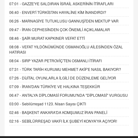
07:01 -
GAZZE'YE SALDIRAN İSRAİL ASKERİNİN İTİRAFLARI
06:40 -
ENVER'İ TÜRKİSTAN HAYALİNE KİM İNANDIRDI?
06:26 -
MARNAGİYE TUTUKLUSU GANNUŞİ'DEN MEKTUP VAR
09:47 -
İRAN CEPHESİNDEN ÇOK ÖNEMLİ AÇIKLAMALAR
08:46 -
ŞAİR MURAT KAPKINER VEFAT ETTİ
08:08 -
VEFAT YILDÖNÜMÜNDE OSMANOĞLU AİLESİNDEN ÖZAL
HATIRASI
08:04 -
SIRP YAZAR PETROVİÇ'TEN OSMANLI İTİRAFI
07:31 -
TÜRK TARİH KURUMU MEHMET AKİF'E NASIL BAKIYOR?
07:26 -
DİJİTAL OYUNLARLA İLGİLİ DE DÜZENLEME GELİYOR
07:09 -
İRAN'DAN TÜRKİYE VE HALKINA TEŞEKKÜR
06:47 -
ANTALYA DİPLOMASİ FORUMU'NDA "DİPLOMASİ" VURGUSU
03:00 -
Sebilürreşad 1123. Nisan Sayısı ÇIKTI
02:46 -
BAŞKENT ANKARA'DA KOMŞUMUZ İRAN PANELİ
02:16 -
SEBİLÜRREŞAD VAKFI İLK ŞUBEYİ KONYA'YA AÇIYOR!