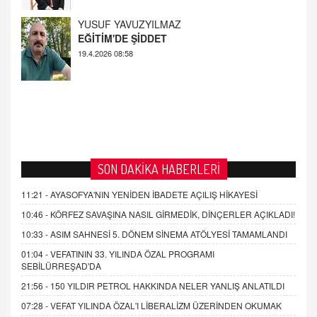
19.4.2026 08:58
SON DAKİKA HABERLERİ
11:21 -
AYASOFYA'NIN YENİDEN İBADETE AÇILIŞ HİKAYESİ
10:46 -
KÖRFEZ SAVAŞINA NASIL GİRMEDİK, DİNÇERLER AÇIKLADI!
10:33 -
ASIM SAHNESİ 5. DÖNEM SİNEMA ATÖLYESİ TAMAMLANDI
01:04 -
VEFATININ 33. YILINDA ÖZAL PROGRAMI
SEBİLÜRREŞAD'DA
21:56 -
150 YILDIR PETROL HAKKINDA NELER YANLIŞ ANLATILDI
07:28 -
VEFAT YILINDA ÖZAL'I LİBERALİZM ÜZERİNDEN OKUMAK