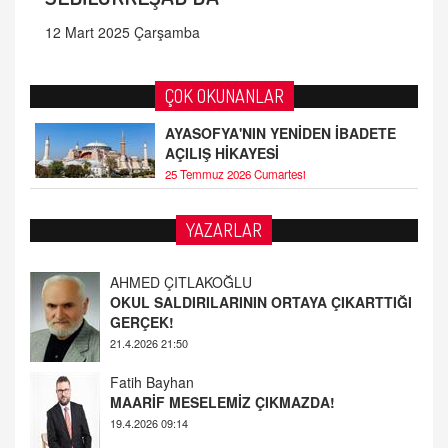
12 Mart 2025 Çarşamba
ÇOK OKUNANLAR
AYASOFYA'NIN YENİDEN İBADETE
AÇILIŞ HİKAYESİ
25 Temmuz 2026 Cumartesi
AHMED ÇITLAKOĞLU
YAZARLAR
OKUL SALDIRILARININ ORTAYA ÇIKARTTIĞI
GERÇEK!
21.4.2026 21:50
Fatih Bayhan
MAARİF MESELEMİZ ÇIKMAZDA!
19.4.2026 09:14
YUSUF YAVUZYILMAZ
EĞİTİM'DE ŞİDDET