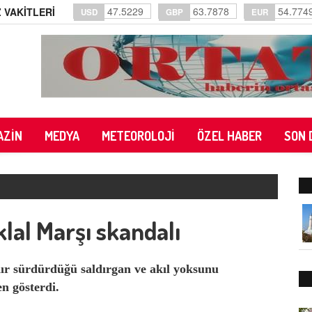
47.5229
63.7878
54.774
 VAKİTLERİ
USD
GBP
EUR
AZİN
MEDYA
METEOROLOJİ
ÖZEL HABER
SON 
lal Marşı skandalı
ır sürdürdüğü saldırgan ve akıl yoksunu
en gösterdi.