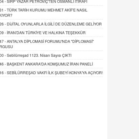
04 -
SIRP YAZAR PETROVİÇ'TEN OSMANLI İTİRAFI
31 -
TÜRK TARİH KURUMU MEHMET AKİF'E NASIL
KIYOR?
26 -
DİJİTAL OYUNLARLA İLGİLİ DE DÜZENLEME GELİYOR
09 -
İRAN'DAN TÜRKİYE VE HALKINA TEŞEKKÜR
47 -
ANTALYA DİPLOMASİ FORUMU'NDA "DİPLOMASİ"
RGUSU
00 -
Sebilürreşad 1123. Nisan Sayısı ÇIKTI
46 -
BAŞKENT ANKARA'DA KOMŞUMUZ İRAN PANELİ
16 -
SEBİLÜRREŞAD VAKFI İLK ŞUBEYİ KONYA'YA AÇIYOR!