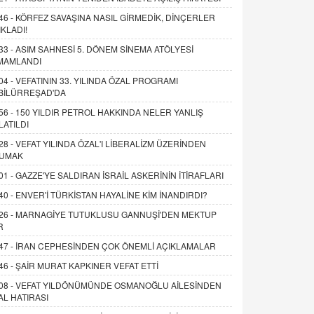
46 -
KÖRFEZ SAVAŞINA NASIL GİRMEDİK, DİNÇERLER
IKLADI!
33 -
ASIM SAHNESİ 5. DÖNEM SİNEMA ATÖLYESİ
MAMLANDI
04 -
VEFATININ 33. YILINDA ÖZAL PROGRAMI
BİLÜRREŞAD'DA
56 -
150 YILDIR PETROL HAKKINDA NELER YANLIŞ
LATILDI
28 -
VEFAT YILINDA ÖZAL'I LİBERALİZM ÜZERİNDEN
UMAK
01 -
GAZZE'YE SALDIRAN İSRAİL ASKERİNİN İTİRAFLARI
40 -
ENVER'İ TÜRKİSTAN HAYALİNE KİM İNANDIRDI?
26 -
MARNAGİYE TUTUKLUSU GANNUŞİ'DEN MEKTUP
R
47 -
İRAN CEPHESİNDEN ÇOK ÖNEMLİ AÇIKLAMALAR
46 -
ŞAİR MURAT KAPKINER VEFAT ETTİ
08 -
VEFAT YILDÖNÜMÜNDE OSMANOĞLU AİLESİNDEN
AL HATIRASI