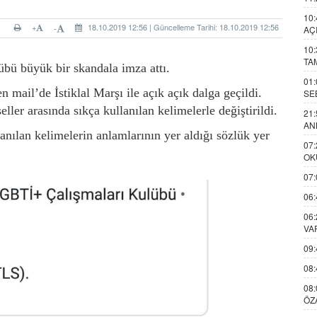
10:
+
18.10.2019 12:56 | Güncelleme Tarihi: 18.10.2019 12:56
-
AÇ
10:
TA
bü büyük bir skandala imza attı.
01:
 mail’de İstiklal Marşı ile açık açık dalga geçildi.
SE
ller arasında sıkça kullanılan kelimelerle değiştirildi.
21:
AN
anılan kelimelerin anlamlarının yer aldığı sözlük yer
07:
OK
07:
06:
06:
VA
09:
08:
08:
ÖZ