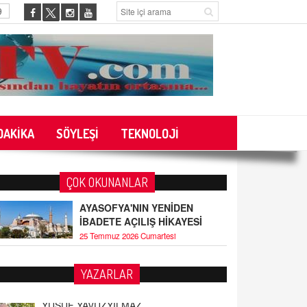
9
DAKİKA
SÖYLEŞİ
TEKNOLOJİ
ÇOK OKUNANLAR
AYASOFYA'NIN YENİDEN
İBADETE AÇILIŞ HİKAYESİ
25 Temmuz 2026 Cumartesi
YAZARLAR