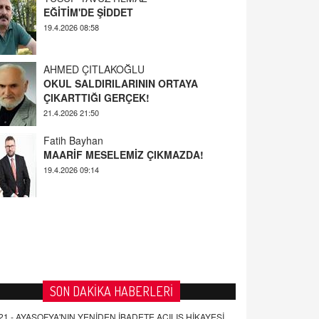
AHMED ÇITLAKOĞLU
OKUL SALDIRILARININ ORTAYA
ÇIKARTTIĞI GERÇEK!
21.4.2026 21:50
Fatih Bayhan
MAARİF MESELEMİZ ÇIKMAZDA!
19.4.2026 09:14
YUSUF YAVUZYILMAZ
EĞİTİM'DE ŞİDDET
19.4.2026 08:58
SON DAKİKA HABERLERİ
21 -
AYASOFYA'NIN YENİDEN İBADETE AÇILIŞ HİKAYESİ