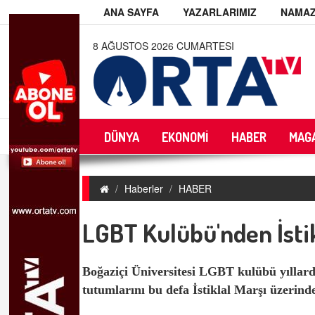
ANA SAYFA
YAZARLARIMIZ
NAMAZ
8 AĞUSTOS 2026 CUMARTESI
DÜNYA
EKONOMİ
HABER
MAG
Haberler
HABER
LGBT Kulübü'nden İstik
Boğaziçi Üniversitesi LGBT kulübü yıllard
tutumlarını bu defa İstiklal Marşı üzerind