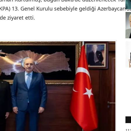
KPA) 13. Genel Kurulu sebebiyle geldiği Azerbaycan’d
e ziyaret etti.
11: