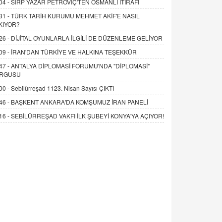
04 -
SIRP YAZAR PETROVİÇ'TEN OSMANLI İTİRAFI
31 -
TÜRK TARİH KURUMU MEHMET AKİF'E NASIL
KIYOR?
26 -
DİJİTAL OYUNLARLA İLGİLİ DE DÜZENLEME GELİYOR
09 -
İRAN'DAN TÜRKİYE VE HALKINA TEŞEKKÜR
47 -
ANTALYA DİPLOMASİ FORUMU'NDA "DİPLOMASİ"
RGUSU
00 -
Sebilürreşad 1123. Nisan Sayısı ÇIKTI
46 -
BAŞKENT ANKARA'DA KOMŞUMUZ İRAN PANELİ
16 -
SEBİLÜRREŞAD VAKFI İLK ŞUBEYİ KONYA'YA AÇIYOR!