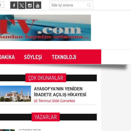
9
DAKİKA
SÖYLEŞİ
TEKNOLOJİ
ÇOK OKUNANLAR
AYASOFYA'NIN YENİDEN
İBADETE AÇILIŞ HİKAYESİ
25 Temmuz 2026 Cumartesi
YAZARLAR