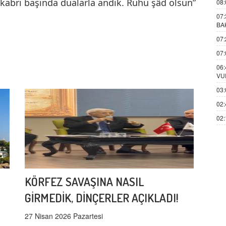
 kabri başında dualarla andık. Ruhu şâd olsun”
08:
07:
BA
07:
07:
06:
VU
03:
02:
02:
KÖRFEZ SAVAŞINA NASIL
GİRMEDİK, DİNÇERLER AÇIKLADI!
27 Nisan 2026 Pazartesi