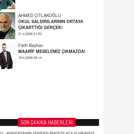
AHMED ÇITLAKOĞLU
OKUL SALDIRILARININ ORTAYA
a
ÇIKARTTIĞI GERÇEK!
21.4.2026 21:50
Fatih Bayhan
MAARİF MESELEMİZ ÇIKMAZDA!
19.4.2026 09:14
YUSUF YAVUZYILMAZ
EĞİTİM'DE ŞİDDET
19.4.2026 08:58
SON DAKİKA HABERLERİ
21 -
AYASOFYA'NIN YENİDEN İBADETE AÇILIŞ HİKAYESİ