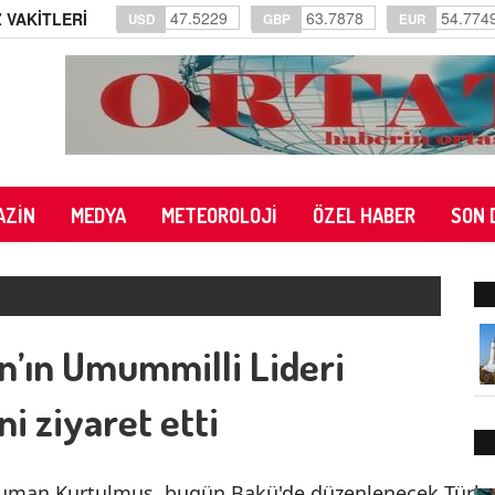
47.5229
63.7878
54.774
 VAKİTLERİ
USD
GBP
EUR
AZİN
MEDYA
METEOROLOJİ
ÖZEL HABER
SON 
’ın Umummilli Lideri
i ziyaret etti
 Numan Kurtulmuş, bugün Bakü'de düzenlenecek Türk