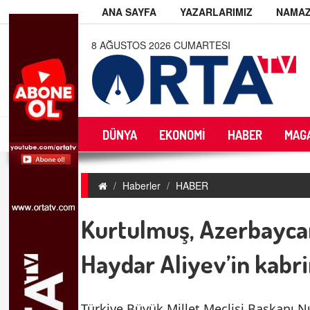
ANA SAYFA
YAZARLARIMIZ
NAMAZ
8 AĞUSTOS 2026 CUMARTESI
DÜNYA
EKONOMİ
HABER
MAG
Haberler
HABER
Kurtulmuş, Azerbaycan
Haydar Aliyev’in kabrin
Türkiye Büyük Millet Meclisi Başkanı