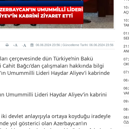
10:
AÇ
10:
TA
01:
SE
+
06.06.2024 23:56 | Güncelleme Tarihi: 06.06.2024 23:56
-
21:
AN
rı çerçevesinde dün Türkiye’nin Bakü
07:
OK
i Cahit Bağcı’dan çalışmaları hakkında bilgi
ın Umummilli Lideri Haydar Aliyev’i kabrinde
07:
06:
06:
VA
 Umummilli Lideri Haydar Aliyev’in kabrini
09:
08:
, iki devlet anlayışıyla ortaya koyduğu iradeyle
08:
ÖZ
nde yol gösterici olan Azerbaycan’ın