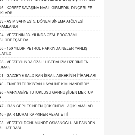
46 -
KÖRFEZ SAVAŞINA NASIL GİRMEDİK, DİNÇERLER
IKLADI!
33 -
ASIM SAHNESİ 5. DÖNEM SİNEMA ATÖLYESİ
MAMLANDI
04 -
VEFATININ 33. YILINDA ÖZAL PROGRAMI
BİLÜRREŞAD'DA
56 -
150 YILDIR PETROL HAKKINDA NELER YANLIŞ
LATILDI
28 -
VEFAT YILINDA ÖZAL'I LİBERALİZM ÜZERİNDEN
UMAK
01 -
GAZZE'YE SALDIRAN İSRAİL ASKERİNİN İTİRAFLARI
40 -
ENVER'İ TÜRKİSTAN HAYALİNE KİM İNANDIRDI?
26 -
MARNAGİYE TUTUKLUSU GANNUŞİ'DEN MEKTUP
R
47 -
İRAN CEPHESİNDEN ÇOK ÖNEMLİ AÇIKLAMALAR
46 -
ŞAİR MURAT KAPKINER VEFAT ETTİ
08 -
VEFAT YILDÖNÜMÜNDE OSMANOĞLU AİLESİNDEN
AL HATIRASI