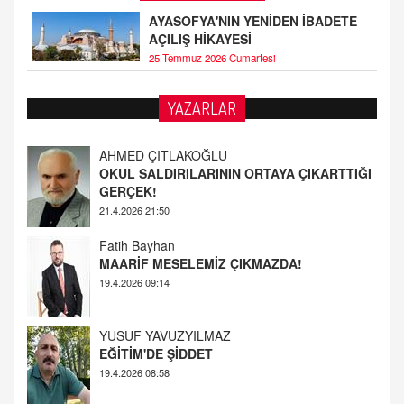
AYASOFYA'NIN YENİDEN İBADETE
AÇILIŞ HİKAYESİ
25 Temmuz 2026 Cumartesi
YAZARLAR
AHMED ÇITLAKOĞLU
OKUL SALDIRILARININ ORTAYA ÇIKARTTIĞI
GERÇEK!
21.4.2026 21:50
Fatih Bayhan
MAARİF MESELEMİZ ÇIKMAZDA!
19.4.2026 09:14
YUSUF YAVUZYILMAZ
EĞİTİM'DE ŞİDDET
19.4.2026 08:58