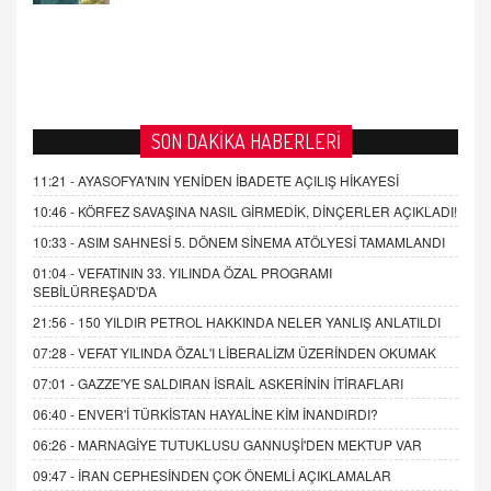
SON DAKİKA HABERLERİ
11:21 -
AYASOFYA'NIN YENİDEN İBADETE AÇILIŞ HİKAYESİ
10:46 -
KÖRFEZ SAVAŞINA NASIL GİRMEDİK, DİNÇERLER AÇIKLADI!
10:33 -
ASIM SAHNESİ 5. DÖNEM SİNEMA ATÖLYESİ TAMAMLANDI
01:04 -
VEFATININ 33. YILINDA ÖZAL PROGRAMI
SEBİLÜRREŞAD'DA
21:56 -
150 YILDIR PETROL HAKKINDA NELER YANLIŞ ANLATILDI
07:28 -
VEFAT YILINDA ÖZAL'I LİBERALİZM ÜZERİNDEN OKUMAK
07:01 -
GAZZE'YE SALDIRAN İSRAİL ASKERİNİN İTİRAFLARI
06:40 -
ENVER'İ TÜRKİSTAN HAYALİNE KİM İNANDIRDI?
06:26 -
MARNAGİYE TUTUKLUSU GANNUŞİ'DEN MEKTUP VAR
09:47 -
İRAN CEPHESİNDEN ÇOK ÖNEMLİ AÇIKLAMALAR