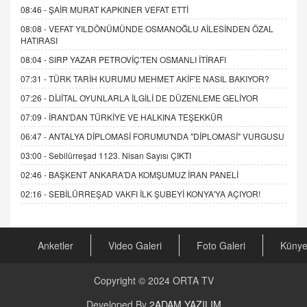
08:46 -
ŞAİR MURAT KAPKINER VEFAT ETTİ
08:08 -
VEFAT YILDÖNÜMÜNDE OSMANOĞLU AİLESİNDEN ÖZAL
HATIRASI
08:04 -
SIRP YAZAR PETROVİÇ'TEN OSMANLI İTİRAFI
07:31 -
TÜRK TARİH KURUMU MEHMET AKİF'E NASIL BAKIYOR?
07:26 -
DİJİTAL OYUNLARLA İLGİLİ DE DÜZENLEME GELİYOR
07:09 -
İRAN'DAN TÜRKİYE VE HALKINA TEŞEKKÜR
06:47 -
ANTALYA DİPLOMASİ FORUMU'NDA "DİPLOMASİ" VURGUSU
03:00 -
Sebilürreşad 1123. Nisan Sayısı ÇIKTI
02:46 -
BAŞKENT ANKARA'DA KOMŞUMUZ İRAN PANELİ
02:16 -
SEBİLÜRREŞAD VAKFI İLK ŞUBEYİ KONYA'YA AÇIYOR!
Anketler
Video Galeri
Foto Galeri
Küny
Copyright © 2024
ORTA TV
Developed By
2ADAM YAZILIM