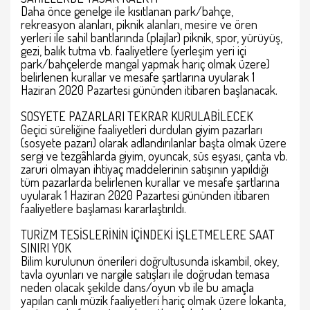
Daha önce genelge ile kısıtlanan park/bahçe,
rekreasyon alanları, piknik alanları, mesire ve ören
yerleri ile sahil bantlarında (plajlar) piknik, spor, yürüyüş,
gezi, balık tutma vb. faaliyetlere (yerleşim yeri içi
park/bahçelerde mangal yapmak hariç olmak üzere)
belirlenen kurallar ve mesafe şartlarına uyularak 1
Haziran 2020 Pazartesi gününden itibaren başlanacak.
SOSYETE PAZARLARI TEKRAR KURULABİLECEK
Geçici süreliğine faaliyetleri durdulan giyim pazarları
(sosyete pazarı) olarak adlandırılanlar başta olmak üzere
sergi ve tezgâhlarda giyim, oyuncak, süs eşyası, çanta vb.
zaruri olmayan ihtiyaç maddelerinin satışının yapıldığı
tüm pazarlarda belirlenen kurallar ve mesafe şartlarına
uyularak 1 Haziran 2020 Pazartesi gününden itibaren
faaliyetlere başlaması kararlaştırıldı.
TURİZM TESİSLERİNİN İÇİNDEKİ İŞLETMELERE SAAT
SINIRI YOK
Bilim kurulunun önerileri doğrultusunda iskambil, okey,
tavla oyunları ve nargile satışları ile doğrudan temasa
neden olacak şekilde dans/oyun vb ile bu amaçla
yapılan canlı müzik faaliyetleri hariç olmak üzere lokanta,