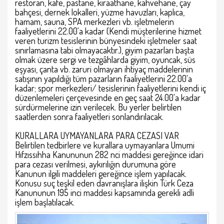
restoran, kafe, pastane, kıraathane, kahvehane, çay
bahçesi, dernek lokalleri, yüzme havuzları, kaplıca,
hamam, sauna, SPA merkezleri vb. işletmelerin
faaliyetlerini 22.00'a kadar (Kendi müşterilerine hizmet
veren turizm tesislerinin bünyesindeki işletmeler saat
sınırlamasına tabi olmayacaktır.), giyim pazarları başta
olmak üzere sergi ve tezgâhlarda giyim, oyuncak, süs
eşyası, çanta vb. zaruri olmayan ihtiyaç maddelerinin
satışının yapıldığı tüm pazarların faaliyetlerini 22.00'a
kadar; spor merkezleri/ tesislerinin faaliyetlerini kendi iç
düzenlemeleri çerçevesinde en geç saat 24.00'a kadar
sürdürmelerine izin verilecek. Bu yerler belirtilen
saatlerden sonra faaliyetleri sonlandırılacak.
KURALLARA UYMAYANLARA PARA CEZASI VAR
Belirtilen tedbirlere ve kurallara uymayanlara Umumi
Hıfzıssıhha Kanununun 282 nci maddesi gereğince idari
para cezası verilmesi, aykırılığın durumuna göre
Kanunun ilgili maddeleri gereğince işlem yapılacak.
Konusu suç teşkil eden davranışlara ilişkin Türk Ceza
Kanununun 195 inci maddesi kapsamında gerekli adli
işlem başlatılacak.