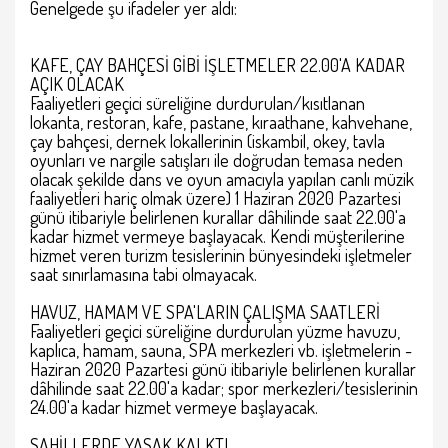
Genelgede şu ifadeler yer aldı:
KAFE, ÇAY BAHÇESİ GİBİ İŞLETMELER 22.00'A KADAR
AÇIK OLACAK
Faaliyetleri geçici süreliğine durdurulan/kısıtlanan
lokanta, restoran, kafe, pastane, kıraathane, kahvehane,
çay bahçesi, dernek lokallerinin (iskambil, okey, tavla
oyunları ve nargile satışları ile doğrudan temasa neden
olacak şekilde dans ve oyun amacıyla yapılan canlı müzik
faaliyetleri hariç olmak üzere) 1 Haziran 2020 Pazartesi
günü itibariyle belirlenen kurallar dâhilinde saat 22.00'a
kadar hizmet vermeye başlayacak. Kendi müşterilerine
hizmet veren turizm tesislerinin bünyesindeki işletmeler
saat sınırlamasına tabi olmayacak.
HAVUZ, HAMAM VE SPA'LARIN ÇALIŞMA SAATLERİ
Faaliyetleri geçici süreliğine durdurulan yüzme havuzu,
kaplıca, hamam, sauna, SPA merkezleri vb. işletmelerin -
Haziran 2020 Pazartesi günü itibariyle belirlenen kurallar
dâhilinde saat 22.00'a kadar; spor merkezleri/tesislerinin
24.00'a kadar hizmet vermeye başlayacak.
SAHİLLERDE YASAK KALKTI