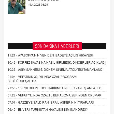
SON DAKİKA HABERLERİ
11:21 -
AYASOFYA'NIN YENİDEN İBADETE AÇILIŞ HİKAYESİ
10:46 -
KÖRFEZ SAVAŞINA NASIL GİRMEDİK, DİNÇERLER AÇIKLADI!
10:33 -
ASIM SAHNESİ 5. DÖNEM SİNEMA ATÖLYESİ TAMAMLANDI
01:04 -
VEFATININ 33. YILINDA ÖZAL PROGRAMI
SEBİLÜRREŞAD'DA
21:56 -
150 YILDIR PETROL HAKKINDA NELER YANLIŞ ANLATILDI
07:28 -
VEFAT YILINDA ÖZAL'I LİBERALİZM ÜZERİNDEN OKUMAK
07:01 -
GAZZE'YE SALDIRAN İSRAİL ASKERİNİN İTİRAFLARI
06:40 -
ENVER'İ TÜRKİSTAN HAYALİNE KİM İNANDIRDI?