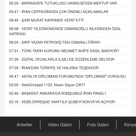
06:26 -
MARNAGİYE TUTUKLUSU GANNUŞİ'DEN MEKTUP VAR
09:47 -
İRAN CEPHESİNDEN ÇOK ÖNEMLİ AÇIKLAMALAR
08:46 -
ŞAİR MURAT KAPKINER VEFAT ETTİ
08:08 -
VEFAT YILDÖNÜMÜNDE OSMANOĞLU AİLESİNDEN ÖZAL
HATIRASI
08:04 -
SIRP YAZAR PETROVİÇ'TEN OSMANLI İTİRAFI
07:31 -
TÜRK TARİH KURUMU MEHMET AKİF'E NASIL BAKIYOR?
07:26 -
DİJİTAL OYUNLARLA İLGİLİ DE DÜZENLEME GELİYOR
07:09 -
İRAN'DAN TÜRKİYE VE HALKINA TEŞEKKÜR
06:47 -
ANTALYA DİPLOMASİ FORUMU'NDA "DİPLOMASİ" VURGUSU
03:00 -
Sebilürreşad 1123. Nisan Sayısı ÇIKTI
02:46 -
BAŞKENT ANKARA'DA KOMŞUMUZ İRAN PANELİ
02:16 -
SEBİLÜRREŞAD VAKFI İLK ŞUBEYİ KONYA'YA AÇIYOR!
Anketler
Video Galeri
Foto Galeri
Küny