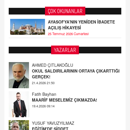
ÇOK OKUNANLAR
AYASOFYA'NIN YENİDEN İBADETE
AÇILIŞ HİKAYESİ
25 Temmuz 2026 Cumartesi
AHMED ÇITLAKOĞLU
YAZARLAR
OKUL SALDIRILARININ ORTAYA ÇIKARTTIĞI
GERÇEK!
21.4.2026 21:50
Fatih Bayhan
MAARİF MESELEMİZ ÇIKMAZDA!
19.4.2026 09:14
YUSUF YAVUZYILMAZ
EĞİTİM'DE ŞİDDET
19.4.2026 08:58