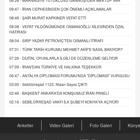
06:26 -
MARNAGİYE TUTUKLUSU GANNUŞİ'DEN MEKTUP VAR
09:47 -
İRAN CEPHESİNDEN ÇOK ÖNEMLİ AÇIKLAMALAR
08:46 -
ŞAİR MURAT KAPKINER VEFAT ETTİ
08:08 -
VEFAT YILDÖNÜMÜNDE OSMANOĞLU AİLESİNDEN ÖZAL
HATIRASI
08:04 -
SIRP YAZAR PETROVİÇ'TEN OSMANLI İTİRAFI
07:31 -
TÜRK TARİH KURUMU MEHMET AKİF'E NASIL BAKIYOR?
07:26 -
DİJİTAL OYUNLARLA İLGİLİ DE DÜZENLEME GELİYOR
07:09 -
İRAN'DAN TÜRKİYE VE HALKINA TEŞEKKÜR
06:47 -
ANTALYA DİPLOMASİ FORUMU'NDA "DİPLOMASİ" VURGUSU
03:00 -
Sebilürreşad 1123. Nisan Sayısı ÇIKTI
02:46 -
BAŞKENT ANKARA'DA KOMŞUMUZ İRAN PANELİ
02:16 -
SEBİLÜRREŞAD VAKFI İLK ŞUBEYİ KONYA'YA AÇIYOR!
Anketler
Video Galeri
Foto Galeri
Küny