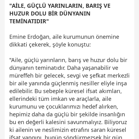
"AİLE, GÜÇLÜ YARINLARIN, BARIŞ VE
HUZUR DOLU BİR DÜNYANIN
TEMİNATIDIR"
Emine Erdoğan, aile kurumunun önemine
dikkati çekerek, şöyle konuştu:
"Aile, güçlü yarınların, barış ve huzur dolu bir
dünyanın teminatıdır. Daha yaşanabilir ve
müreffeh bir gelecek, sevgi ve şefkat merkezli
bir aile yanında güçlenmiş nesiller eliyle inşa
edilebilir. Bu sebeple küresel ifsat akımları,
ellerindeki tüm imkan ve araçlarla, aile
kurumunu ve çocuklarımızı hedef alırken,
hepimiz daha da güçlü bir şekilde insanlığın
bu en değerli kalesini savunmalıyız. Biliyoruz
ki ailenin ve neslimizin etrafını saran küresel
ifsat yangını, bugün söndürmezsek bir gün