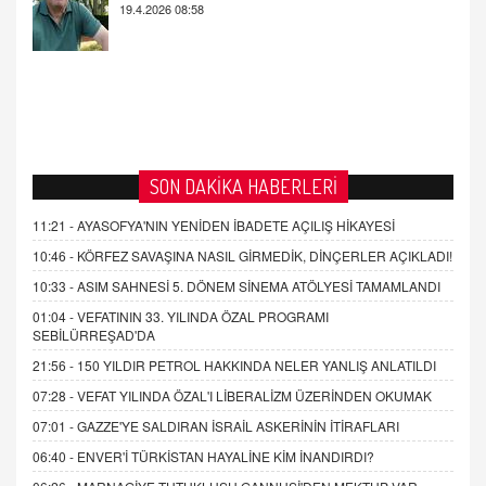
GERÇEK!
21.4.2026 21:50
SON DAKİKA HABERLERİ
11:21 -
AYASOFYA'NIN YENİDEN İBADETE AÇILIŞ HİKAYESİ
10:46 -
KÖRFEZ SAVAŞINA NASIL GİRMEDİK, DİNÇERLER AÇIKLADI!
10:33 -
ASIM SAHNESİ 5. DÖNEM SİNEMA ATÖLYESİ TAMAMLANDI
01:04 -
VEFATININ 33. YILINDA ÖZAL PROGRAMI
SEBİLÜRREŞAD'DA
21:56 -
150 YILDIR PETROL HAKKINDA NELER YANLIŞ ANLATILDI
07:28 -
VEFAT YILINDA ÖZAL'I LİBERALİZM ÜZERİNDEN OKUMAK
07:01 -
GAZZE'YE SALDIRAN İSRAİL ASKERİNİN İTİRAFLARI
06:40 -
ENVER'İ TÜRKİSTAN HAYALİNE KİM İNANDIRDI?