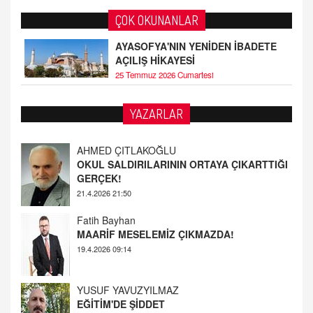
ÇOK OKUNANLAR
AYASOFYA'NIN YENİDEN İBADETE
AÇILIŞ HİKAYESİ
25 Temmuz 2026 Cumartesi
YAZARLAR
Fatih Bayhan
MAARİF MESELEMİZ ÇIKMAZDA!
19.4.2026 09:14
YUSUF YAVUZYILMAZ
EĞİTİM'DE ŞİDDET
19.4.2026 08:58
AHMED ÇITLAKOĞLU
OKUL SALDIRILARININ ORTAYA ÇIKARTTIĞI