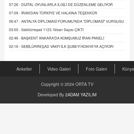
07:26 -
DİJİTAL OYUNLARLA İLGİLİ DE DÜZENLEME GELİYOR
07:09 -
İRAN'DAN TÜRKİYE VE HALKINA TEŞEKKÜR
06:47 -
ANTALYA DİPLOMASİ FORUMU'NDA "DİPLOMASİ" VURGUSU
03:00 -
Sebilürreşad 1123. Nisan Sayısı ÇIKTI
02:46 -
BAŞKENT ANKARA'DA KOMŞUMUZ İRAN PANELİ
02:16 -
SEBİLÜRREŞAD VAKFI İLK ŞUBEYİ KONYA'YA AÇIYOR!
Anketler
Video Galeri
Foto Galeri
Küny
Copyright © 2024
ORTA TV
Developed By
2ADAM YAZILIM