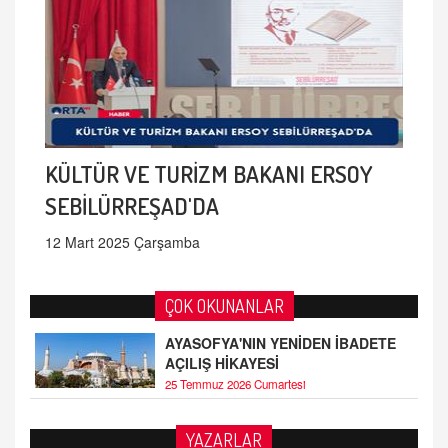
KÜLTÜR VE TURİZM BAKANI ERSOY
SEBİLÜRREŞAD'DA
12 Mart 2025 Çarşamba
ÇOK OKUNANLAR
AYASOFYA'NIN YENİDEN İBADETE
AÇILIŞ HİKAYESİ
25 Temmuz 2026 Cumartesi
AHMED ÇITLAKOĞLU
YAZARLAR