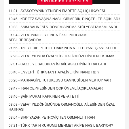
SON DAKİKA HABERLERİ
11:21 -
AYASOFYA'NIN YENİDEN İBADETE AÇILIŞ HİKAYESİ
10:46 -
KÖRFEZ SAVAŞINA NASIL GİRMEDİK, DİNÇERLER AÇIKLADI!
10:33 -
ASIM SAHNESİ 5. DÖNEM SİNEMA ATÖLYESİ TAMAMLANDI
01:04 -
VEFATININ 33. YILINDA ÖZAL PROGRAMI
SEBİLÜRREŞAD'DA
21:56 -
150 YILDIR PETROL HAKKINDA NELER YANLIŞ ANLATILDI
07:28 -
VEFAT YILINDA ÖZAL'I LİBERALİZM ÜZERİNDEN OKUMAK
07:01 -
GAZZE'YE SALDIRAN İSRAİL ASKERİNİN İTİRAFLARI
06:40 -
ENVER'İ TÜRKİSTAN HAYALİNE KİM İNANDIRDI?
06:26 -
MARNAGİYE TUTUKLUSU GANNUŞİ'DEN MEKTUP VAR
09:47 -
İRAN CEPHESİNDEN ÇOK ÖNEMLİ AÇIKLAMALAR
08:46 -
ŞAİR MURAT KAPKINER VEFAT ETTİ
08:08 -
VEFAT YILDÖNÜMÜNDE OSMANOĞLU AİLESİNDEN ÖZAL
HATIRASI
08:04 -
SIRP YAZAR PETROVİÇ'TEN OSMANLI İTİRAFI
07:31 -
TÜRK TARİH KURUMU MEHMET AKİF'E NASIL BAKIYOR?