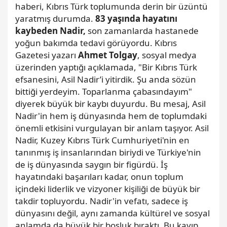
haberi, Kıbrıs Türk toplumunda derin bir üzüntü
yaratmış durumda.
83 yaşında hayatını
kaybeden Nadir,
son zamanlarda hastanede
yoğun bakımda tedavi görüyordu. Kıbrıs
Gazetesi yazarı
Ahmet Tolgay
, sosyal medya
üzerinden yaptığı açıklamada, "Bir Kıbrıs Türk
efsanesini, Asil Nadir’i yitirdik. Şu anda sözün
bittiği yerdeyim. Toparlanma çabasındayım"
diyerek büyük bir kaybı duyurdu. Bu mesaj, Asil
Nadir'in hem iş dünyasında hem de toplumdaki
önemli etkisini vurgulayan bir anlam taşıyor. Asil
Nadir, Kuzey Kıbrıs Türk Cumhuriyeti'nin en
tanınmış iş insanlarından biriydi ve Türkiye'nin
de iş dünyasında saygın bir figürdü. İş
hayatındaki başarıları kadar, onun toplum
içindeki liderlik ve vizyoner kişiliği de büyük bir
takdir topluyordu. Nadir'in vefatı, sadece iş
dünyasını değil, aynı zamanda kültürel ve sosyal
anlamda da büyük bir boşluk bıraktı. Bu kayıp,