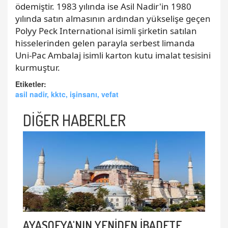
ödemiştir. 1983 yılında ise Asil Nadir'in 1980
yılında satın almasının ardından yükselişe geçen
Polyy Peck International isimli şirketin satılan
hisselerinden gelen parayla serbest limanda
Uni-Pac Ambalaj isimli karton kutu imalat tesisini
kurmuştur.
Etiketler:
asil nadir, kktc, işinsanı, vefat
DİĞER HABERLER
AYASOFYA'NIN YENİDEN İBADETE