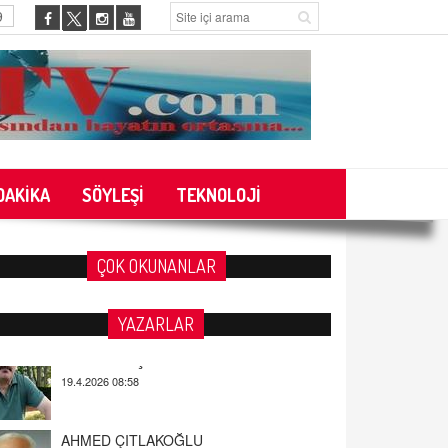
9
DAKİKA
SÖYLEŞİ
TEKNOLOJİ
ÇOK OKUNANLAR
YAZARLAR
AHMED ÇITLAKOĞLU
OKUL SALDIRILARININ ORTAYA
ÇIKARTTIĞI GERÇEK!
21.4.2026 21:50