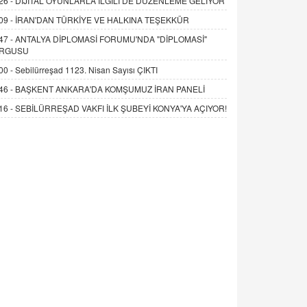
26 -
DİJİTAL OYUNLARLA İLGİLİ DE DÜZENLEME GELİYOR
09 -
İRAN'DAN TÜRKİYE VE HALKINA TEŞEKKÜR
47 -
ANTALYA DİPLOMASİ FORUMU'NDA "DİPLOMASİ"
RGUSU
00 -
Sebilürreşad 1123. Nisan Sayısı ÇIKTI
46 -
BAŞKENT ANKARA'DA KOMŞUMUZ İRAN PANELİ
16 -
SEBİLÜRREŞAD VAKFI İLK ŞUBEYİ KONYA'YA AÇIYOR!