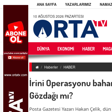
ANA SAYFA
YAZARLARIMIZ
NAMAZ
10 AĞUSTOS 2026 PAZARTESI
DÜNYA
EKONOMİ
HABER
MAG
Haberler
HABER
İrini Operasyonu bahan
Gözdağı mı?
Posta Gazetesi Yazarı Hakan Çelik, dün