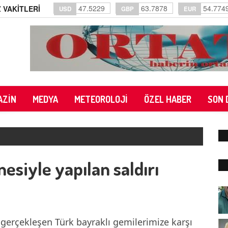
47.5229
63.7878
54.774
 VAKİTLERİ
USD
GBP
EUR
AZİN
MEDYA
METEOROLOJİ
ÖZEL HABER
SON 
esiyle yapılan saldırı
 gerçekleşen Türk bayraklı gemilerimize karşı