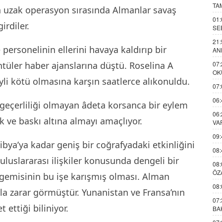
TA
n uzak operasyon sırasında Almanlar savaş
01:
irdiler.
SE
21:
 personelinin ellerini havaya kaldırıp bir
AN
ntüler haber ajanslarına düştü. Roselina A
07:
OK
li kötü olmasına karşın saatlerce alıkonuldu.
07:
06:
 geçerliliği olmayan âdeta korsanca bir eylem
06:
k ve baskı altına almayı amaçlıyor.
VA
09:
bya’ya kadar geniş bir coğrafyadaki etkinliğini
08:
 uluslararası ilişkiler konusunda dengeli bir
08:
ÖZ
 gemisinin bu işe karışmış olması. Alman
08:
la zarar görmüştür. Yunanistan ve Fransa’nın
07:
 ettiği biliniyor.
BA