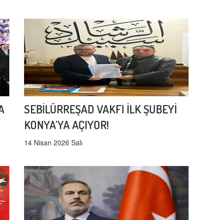
A
SEBİLÜRREŞAD VAKFI İLK ŞUBEYİ
KONYA'YA AÇIYOR!
14 Nisan 2026 Salı