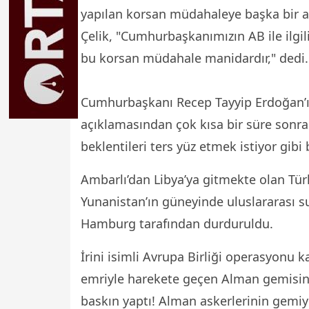
yapılan korsan müdahaleye başka bir a
Çelik, "Cumhurbaşkanımızın AB ile ilgi
bu korsan müdahale manidardır," dedi. Ç
Cumhurbaşkanı Recep Tayyip Erdoğan’ı
açıklamasından çok kısa bir süre sonra ö
beklentileri ters yüz etmek istiyor gibi 
Ambarlı’dan Libya’ya gitmekte olan Türk
Yunanistan’ın güneyinde uluslararası s
Hamburg tarafından durduruldu.
İrini isimli Avrupa Birliği operasyon
emriyle harekete geçen Alman gemisind
baskın yaptı! Alman askerlerinin gemiy