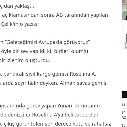
çıdan yaklaştı.
li açıklamasından sonra AB tarafından yapılan
elik'in o yazısı;
n “Geleceğimizi Avrupa’da görüyoruz”
yle bir şey yapıldı ki, birileri olumlu
bir izlenim oluşturdu.
 bandıralı sivil kargo gemisi Roselina A,
ularda seyir hâlindeyken, Alman savaş gemisi
u kapsamında görev yapan Yunan komutanın
11:
10:
e denizciler Roselina A’ya helikopterden
AÇ
e çıkış görüntüleri son derece kötü ve rahatsız
10: