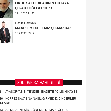
Fatih Bayhan
MAARİF MESELEMİZ ÇIKMAZDA!
19.4.2026 09:14
YUSUF YAVUZYILMAZ
EĞİTİM'DE ŞİDDET
19.4.2026 08:58
SON DAKİKA HABERLERİ
21 -
AYASOFYA'NIN YENİDEN İBADETE AÇILIŞ HİKAYESİ
46 -
KÖRFEZ SAVAŞINA NASIL GİRMEDİK, DİNÇERLER
IKLADI!
33 -
ASIM SAHNESİ 5. DÖNEM SİNEMA ATÖLYESİ