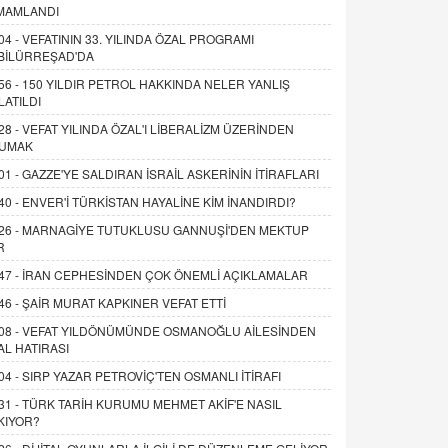
MAMLANDI
04 -
VEFATININ 33. YILINDA ÖZAL PROGRAMI
BİLÜRREŞAD'DA
56 -
150 YILDIR PETROL HAKKINDA NELER YANLIŞ
LATILDI
28 -
VEFAT YILINDA ÖZAL'I LİBERALİZM ÜZERİNDEN
UMAK
01 -
GAZZE'YE SALDIRAN İSRAİL ASKERİNİN İTİRAFLARI
40 -
ENVER'İ TÜRKİSTAN HAYALİNE KİM İNANDIRDI?
26 -
MARNAGİYE TUTUKLUSU GANNUŞİ'DEN MEKTUP
R
47 -
İRAN CEPHESİNDEN ÇOK ÖNEMLİ AÇIKLAMALAR
46 -
ŞAİR MURAT KAPKINER VEFAT ETTİ
08 -
VEFAT YILDÖNÜMÜNDE OSMANOĞLU AİLESİNDEN
AL HATIRASI
04 -
SIRP YAZAR PETROVİÇ'TEN OSMANLI İTİRAFI
31 -
TÜRK TARİH KURUMU MEHMET AKİF'E NASIL
KIYOR?