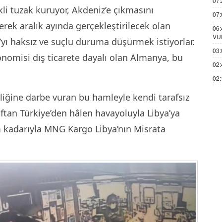
07:
kli tuzak kuruyor, Akdeniz’e çıkmasını
07:
erek aralık ayında gerçekleştirilecek olan
06:
VU
’yı haksız ve suçlu duruma düşürmek istiyorlar.
03:
onomisi dış ticarete dayalı olan Almanya, bu
02:
02:
liğine darbe vuran bu hamleyle kendi tarafsız
tan Türkiye’den hâlen havayoluyla Libya’ya
m kadarıyla MNG Kargo Libya’nın Misrata