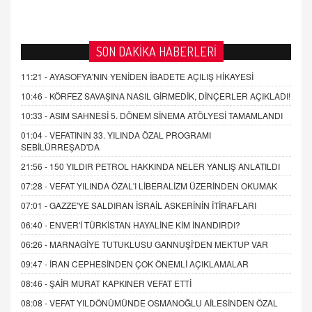
SON DAKİKA HABERLERİ
11:21 -
AYASOFYA'NIN YENİDEN İBADETE AÇILIŞ HİKAYESİ
10:46 -
KÖRFEZ SAVAŞINA NASIL GİRMEDİK, DİNÇERLER AÇIKLADI!
10:33 -
ASIM SAHNESİ 5. DÖNEM SİNEMA ATÖLYESİ TAMAMLANDI
01:04 -
VEFATININ 33. YILINDA ÖZAL PROGRAMI
SEBİLÜRREŞAD'DA
21:56 -
150 YILDIR PETROL HAKKINDA NELER YANLIŞ ANLATILDI
07:28 -
VEFAT YILINDA ÖZAL'I LİBERALİZM ÜZERİNDEN OKUMAK
07:01 -
GAZZE'YE SALDIRAN İSRAİL ASKERİNİN İTİRAFLARI
06:40 -
ENVER'İ TÜRKİSTAN HAYALİNE KİM İNANDIRDI?
06:26 -
MARNAGİYE TUTUKLUSU GANNUŞİ'DEN MEKTUP VAR
09:47 -
İRAN CEPHESİNDEN ÇOK ÖNEMLİ AÇIKLAMALAR
08:46 -
ŞAİR MURAT KAPKINER VEFAT ETTİ
08:08 -
VEFAT YILDÖNÜMÜNDE OSMANOĞLU AİLESİNDEN ÖZAL