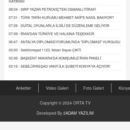
HATIRASI
08:04 -
SIRP YAZAR PETROVİÇ'TEN OSMANLI İTİRAFI
07:31 -
TÜRK TARİH KURUMU MEHMET AKİF'E NASIL BAKIYOR?
07:26 -
DİJİTAL OYUNLARLA İLGİLİ DE DÜZENLEME GELİYOR
07:09 -
İRAN'DAN TÜRKİYE VE HALKINA TEŞEKKÜR
06:47 -
ANTALYA DİPLOMASİ FORUMU'NDA "DİPLOMASİ" VURGUSU
03:00 -
Sebilürreşad 1123. Nisan Sayısı ÇIKTI
02:46 -
BAŞKENT ANKARA'DA KOMŞUMUZ İRAN PANELİ
02:16 -
SEBİLÜRREŞAD VAKFI İLK ŞUBEYİ KONYA'YA AÇIYOR!
Anketler
Video Galeri
Foto Galeri
Küny
Copyright © 2024
ORTA TV
Developed By
2ADAM YAZILIM