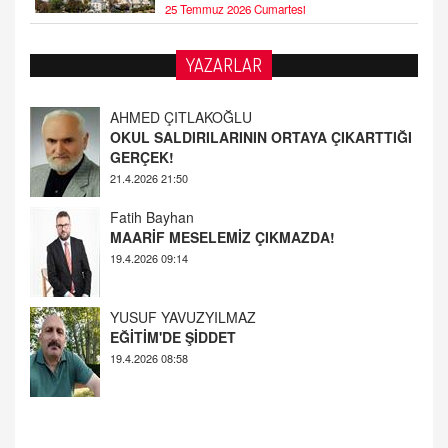
25 Temmuz 2026 Cumartesi
YAZARLAR
Fatih Bayhan
MAARİF MESELEMİZ ÇIKMAZDA!
19.4.2026 09:14
YUSUF YAVUZYILMAZ
EĞİTİM'DE ŞİDDET
19.4.2026 08:58
AHMED ÇITLAKOĞLU
OKUL SALDIRILARININ ORTAYA ÇIKARTTIĞI
GERÇEK!
21.4.2026 21:50