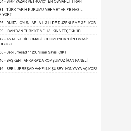
04 -
SIRP YAZAR PETROVİÇ'TEN OSMANLI İTİRAFI
31 -
TÜRK TARİH KURUMU MEHMET AKİF'E NASIL
KIYOR?
26 -
DİJİTAL OYUNLARLA İLGİLİ DE DÜZENLEME GELİYOR
09 -
İRAN'DAN TÜRKİYE VE HALKINA TEŞEKKÜR
47 -
ANTALYA DİPLOMASİ FORUMU'NDA "DİPLOMASİ"
RGUSU
00 -
Sebilürreşad 1123. Nisan Sayısı ÇIKTI
46 -
BAŞKENT ANKARA'DA KOMŞUMUZ İRAN PANELİ
16 -
SEBİLÜRREŞAD VAKFI İLK ŞUBEYİ KONYA'YA AÇIYOR!