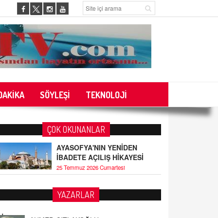
DAKİKA
SÖYLEŞİ
TEKNOLOJİ
ÇOK OKUNANLAR
AYASOFYA'NIN YENİDEN
İBADETE AÇILIŞ HİKAYESİ
25 Temmuz 2026 Cumartesi
YAZARLAR
ak