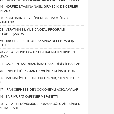
46 -
KÖRFEZ SAVAŞINA NASIL GİRMEDİK, DİNÇERLER
IKLADI!
33 -
ASIM SAHNESİ 5. DÖNEM SİNEMA ATÖLYESİ
MAMLANDI
04 -
VEFATININ 33. YILINDA ÖZAL PROGRAMI
BİLÜRREŞAD'DA
56 -
150 YILDIR PETROL HAKKINDA NELER YANLIŞ
LATILDI
28 -
VEFAT YILINDA ÖZAL'I LİBERALİZM ÜZERİNDEN
UMAK
01 -
GAZZE'YE SALDIRAN İSRAİL ASKERİNİN İTİRAFLARI
40 -
ENVER'İ TÜRKİSTAN HAYALİNE KİM İNANDIRDI?
26 -
MARNAGİYE TUTUKLUSU GANNUŞİ'DEN MEKTUP
R
47 -
İRAN CEPHESİNDEN ÇOK ÖNEMLİ AÇIKLAMALAR
46 -
ŞAİR MURAT KAPKINER VEFAT ETTİ
08 -
VEFAT YILDÖNÜMÜNDE OSMANOĞLU AİLESİNDEN
AL HATIRASI