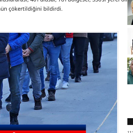
 çökertildiğini bildirdi.
11: