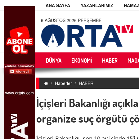
ANA SAYFA
YAZARLARIMIZ
NAMAZ
6 AĞUSTOS 2026 PERŞEMBE
DÜNYA
EKONOMİ
HABER
MAG
Haberler
HABER
İçişleri Bakanlığı açıkl
organize suç örgütü çö
İçişleri Bakanlığı, son 10 ay içinde 15’i 