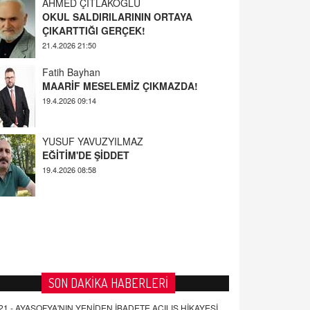
AHMED ÇITLAKOĞLU
OKUL SALDIRILARININ ORTAYA
ÇIKARTTIĞI GERÇEK!
21.4.2026 21:50
Fatih Bayhan
MAARİF MESELEMİZ ÇIKMAZDA!
19.4.2026 09:14
YUSUF YAVUZYILMAZ
EĞİTİM'DE ŞİDDET
19.4.2026 08:58
SON DAKİKA HABERLERİ
21 -
AYASOFYA'NIN YENİDEN İBADETE AÇILIŞ HİKAYESİ