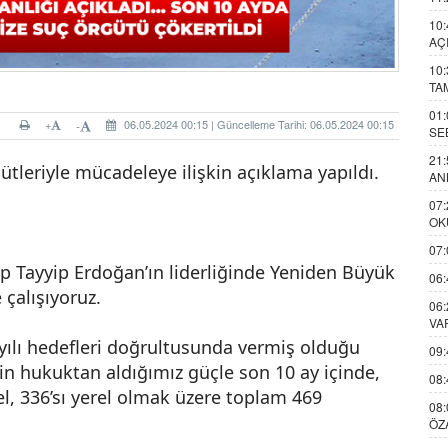
10:
AÇ
10:
TA
01:
+
06.05.2024 00:15 | Güncelleme Tarihi: 06.05.2024 00:15
-
SE
21:
ütleriyle mücadeleye ilişkin açıklama yapıldı.
AN
07:
OK
07:
p Tayyip Erdoğan’ın liderliğinde Yeniden Büyük
06:
 çalışıyoruz.
06:
VA
ılı hedefleri doğrultusunda vermiş olduğu
09:
in hukuktan aldığımız güçle son 10 ay içinde,
08:
esel, 336’sı yerel olmak üzere toplam 469
08:
ÖZ