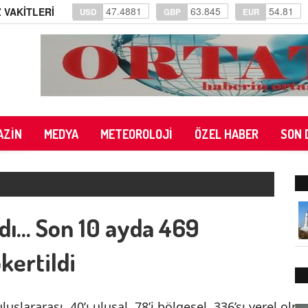
47.4881
63.845
54.81
 VAKİTLERİ
USD
GBP
EUR
AZİN
MEDYA
METEOROLOJİ
ÖZEL HABER
SON 
adı... Son 10 ayda 469
kertildi
uluslararası, 40’ı ulusal, 78’i bölgesel, 336’sı yerel olm