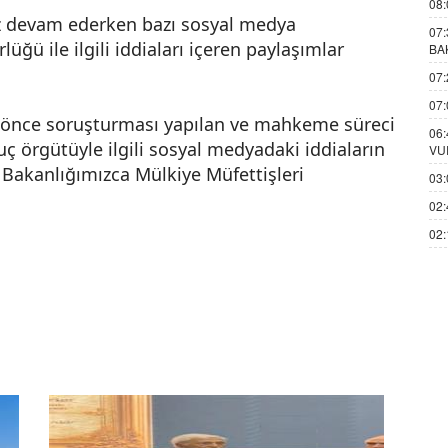
08:
iz devam ederken bazı sosyal medya
07:
ğü ile ilgili iddiaları içeren paylaşımlar
BA
07:
07:
önce soruşturması yapılan ve mahkeme süreci
06:
ç örgütüyle ilgili sosyal medyadaki iddiaların
VU
i Bakanlığımızca Mülkiye Müfettişleri
03:
02:
02: