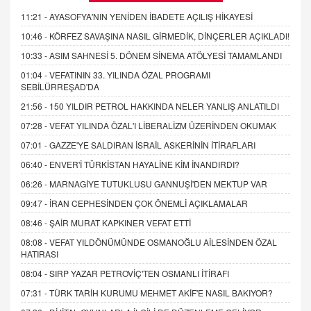
11:21 -
AYASOFYA'NIN YENİDEN İBADETE AÇILIŞ HİKAYESİ
10:46 -
KÖRFEZ SAVAŞINA NASIL GİRMEDİK, DİNÇERLER AÇIKLADI!
10:33 -
ASIM SAHNESİ 5. DÖNEM SİNEMA ATÖLYESİ TAMAMLANDI
01:04 -
VEFATININ 33. YILINDA ÖZAL PROGRAMI
SEBİLÜRREŞAD'DA
21:56 -
150 YILDIR PETROL HAKKINDA NELER YANLIŞ ANLATILDI
07:28 -
VEFAT YILINDA ÖZAL'I LİBERALİZM ÜZERİNDEN OKUMAK
07:01 -
GAZZE'YE SALDIRAN İSRAİL ASKERİNİN İTİRAFLARI
06:40 -
ENVER'İ TÜRKİSTAN HAYALİNE KİM İNANDIRDI?
06:26 -
MARNAGİYE TUTUKLUSU GANNUŞİ'DEN MEKTUP VAR
09:47 -
İRAN CEPHESİNDEN ÇOK ÖNEMLİ AÇIKLAMALAR
08:46 -
ŞAİR MURAT KAPKINER VEFAT ETTİ
08:08 -
VEFAT YILDÖNÜMÜNDE OSMANOĞLU AİLESİNDEN ÖZAL
HATIRASI
08:04 -
SIRP YAZAR PETROVİÇ'TEN OSMANLI İTİRAFI
07:31 -
TÜRK TARİH KURUMU MEHMET AKİF'E NASIL BAKIYOR?