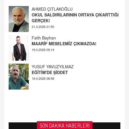
OKUL SALDIRILARININ ORTAYA ÇIKARTTIĞI
GERÇEK!
21.4.2026 21:50
Fatih Bayhan
MAARİF MESELEMİZ ÇIKMAZDA!
19.4.2026 09:14
YUSUF YAVUZYILMAZ
EĞİTİM'DE ŞİDDET
19.4.2026 08:58
SON DAKİKA HABERLERİ