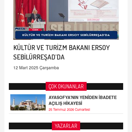
KÜLTÜR VE TURİZM BAKANI ERSOY
SEBİLÜRREŞAD'DA
12 Mart 2025 Çarşamba
ÇOK OKUNANLAR
AYASOFYA'NIN YENİDEN İBADETE
AÇILIŞ HİKAYESİ
25 Temmuz 2026 Cumartesi
YAZARLAR
AHMED ÇITLAKOĞLU