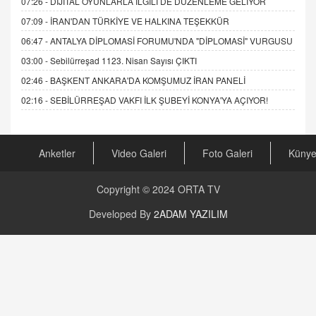
07:26 -
DİJİTAL OYUNLARLA İLGİLİ DE DÜZENLEME GELİYOR
07:09 -
İRAN'DAN TÜRKİYE VE HALKINA TEŞEKKÜR
06:47 -
ANTALYA DİPLOMASİ FORUMU'NDA "DİPLOMASİ" VURGUSU
03:00 -
Sebilürreşad 1123. Nisan Sayısı ÇIKTI
02:46 -
BAŞKENT ANKARA'DA KOMŞUMUZ İRAN PANELİ
02:16 -
SEBİLÜRREŞAD VAKFI İLK ŞUBEYİ KONYA'YA AÇIYOR!
Anketler
Video Galeri
Foto Galeri
Küny
Copyright © 2024
ORTA TV
Developed By
2ADAM YAZILIM