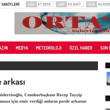
47.5055
63.8407
54.835
 VAKİTLERİ
USD
GBP
EUR
AZİN
MEDYA
METEOROLOJİ
ÖZEL HABER
SON 
 arkası
Müderrisoğlu, Cumhurbaşkanı Recep Tayyip
ması için emir verdiği anların perde arkasını