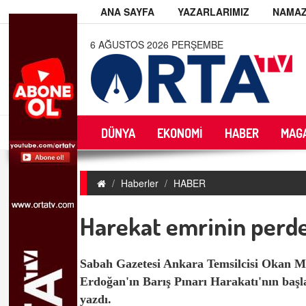
ANA SAYFA
YAZARLARIMIZ
NAMAZ
6 AĞUSTOS 2026 PERŞEMBE
DÜNYA
EKONOMİ
HABER
MAG
Haberler
HABER
Harekat emrinin perde
Sabah Gazetesi Ankara Temsilcisi Okan 
Erdoğan'ın Barış Pınarı Harakatı'nın başla
yazdı.