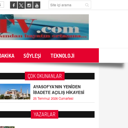
6
DAKİKA
SÖYLEŞİ
TEKNOLOJİ
ÇOK OKUNANLAR
AYASOFYA'NIN YENİDEN
İBADETE AÇILIŞ HİKAYESİ
25 Temmuz 2026 Cumartesi
YAZARLAR