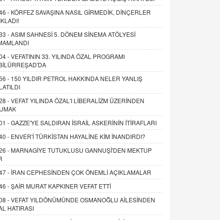
46 -
KÖRFEZ SAVAŞINA NASIL GİRMEDİK, DİNÇERLER
IKLADI!
33 -
ASIM SAHNESİ 5. DÖNEM SİNEMA ATÖLYESİ
MAMLANDI
04 -
VEFATININ 33. YILINDA ÖZAL PROGRAMI
BİLÜRREŞAD'DA
56 -
150 YILDIR PETROL HAKKINDA NELER YANLIŞ
LATILDI
28 -
VEFAT YILINDA ÖZAL'I LİBERALİZM ÜZERİNDEN
UMAK
01 -
GAZZE'YE SALDIRAN İSRAİL ASKERİNİN İTİRAFLARI
40 -
ENVER'İ TÜRKİSTAN HAYALİNE KİM İNANDIRDI?
26 -
MARNAGİYE TUTUKLUSU GANNUŞİ'DEN MEKTUP
R
47 -
İRAN CEPHESİNDEN ÇOK ÖNEMLİ AÇIKLAMALAR
46 -
ŞAİR MURAT KAPKINER VEFAT ETTİ
08 -
VEFAT YILDÖNÜMÜNDE OSMANOĞLU AİLESİNDEN
AL HATIRASI