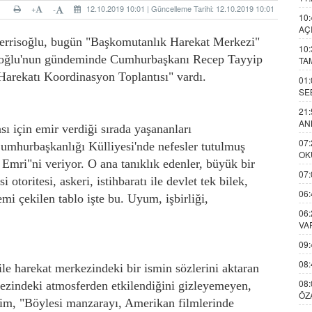
+
12.10.2019 10:01 | Güncelleme Tarihi: 12.10.2019 10:01
-
10:
AÇ
errisoğlu, bugün "Başkomutanlık Harekat Merkezi"
10:
risoğlu'nun gündeminde Cumhurbaşkanı Recep Tayyip
TA
 Harekatı Koordinasyon Toplantısı" vardı.
01:
SE
21:
AN
 için emir verdiği sırada yaşananları
07:
umhurbaşkanlığı Külliyesi'nde nefesler tutulmuş
OK
mri"ni veriyor. O ana tanıklık edenler, büyük bir
07:
otoritesi, askeri, istihbaratı ile devlet tek bilek,
06:
emi çekilen tablo işte bu. Uyum, işbirliği,
06:
VA
09:
08:
e harekat merkezindeki bir ismin sözlerini aktaran
08:
ezindeki atmosferden etkilendiğini gizleyemeyen,
ÖZ
isim, "Böylesi manzarayı, Amerikan filmlerinde