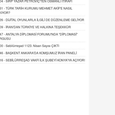
04 -
SIRP YAZAR PETROVİÇ'TEN OSMANLI İTİRAFI
31 -
TÜRK TARİH KURUMU MEHMET AKİF'E NASIL
KIYOR?
26 -
DİJİTAL OYUNLARLA İLGİLİ DE DÜZENLEME GELİYOR
09 -
İRAN'DAN TÜRKİYE VE HALKINA TEŞEKKÜR
47 -
ANTALYA DİPLOMASİ FORUMU'NDA "DİPLOMASİ"
RGUSU
00 -
Sebilürreşad 1123. Nisan Sayısı ÇIKTI
46 -
BAŞKENT ANKARA'DA KOMŞUMUZ İRAN PANELİ
16 -
SEBİLÜRREŞAD VAKFI İLK ŞUBEYİ KONYA'YA AÇIYOR!