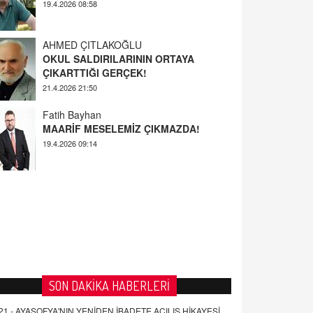
AHMED ÇITLAKOĞLU
OKUL SALDIRILARININ ORTAYA
ÇIKARTTIĞI GERÇEK!
21.4.2026 21:50
Fatih Bayhan
MAARİF MESELEMİZ ÇIKMAZDA!
19.4.2026 09:14
YUSUF YAVUZYILMAZ
EĞİTİM'DE ŞİDDET
19.4.2026 08:58
SON DAKİKA HABERLERİ
21 -
AYASOFYA'NIN YENİDEN İBADETE AÇILIŞ HİKAYESİ