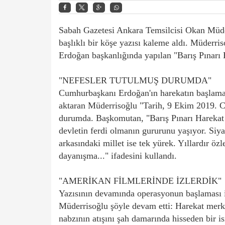
Sabah Gazetesi Ankara Temsilcisi Okan Müd
başlıklı bir köşe yazısı kaleme aldı. Müder
Erdoğan başkanlığında yapılan "Barış Pınarı
"NEFESLER TUTULMUŞ DURUMDA"
Cumhurbaşkanı Erdoğan'ın harekatın başlaması
aktaran Müderrisoğlu "Tarih, 9 Ekim 2019. C
durumda. Başkomutan, "Barış Pınarı Harekat E
devletin ferdi olmanın gururunu yaşıyor. Siyasi 
arkasındaki millet ise tek yürek. Yıllardır özl
dayanışma..." ifadesini kullandı.
"AMERİKAN FİLMLERİNDE İZLERDİK"
Yazısının devamında operasyonun başlaması il
Müderrisoğlu şöyle devam etti: Harekat merk
nabzının atışını şah damarında hisseden bir 