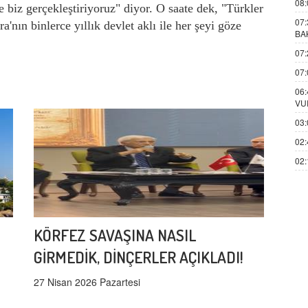
08:
e biz gerçekleştiriyoruz" diyor.
O saate dek, "Türkler
07:
'nın binlerce yıllık devlet aklı ile her şeyi göze
BA
07:
07:
06:
VU
03:
02:
02:
KÖRFEZ SAVAŞINA NASIL
GİRMEDİK, DİNÇERLER AÇIKLADI!
27 Nisan 2026 Pazartesi