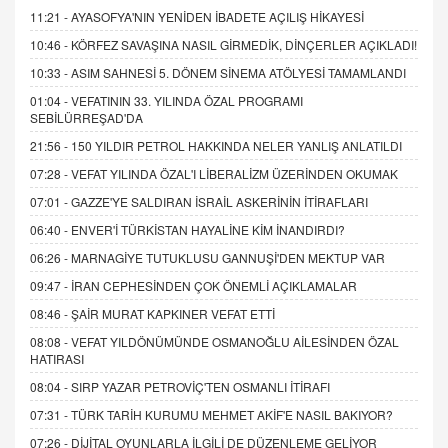
11:21 -
AYASOFYA'NIN YENİDEN İBADETE AÇILIŞ HİKAYESİ
10:46 -
KÖRFEZ SAVAŞINA NASIL GİRMEDİK, DİNÇERLER AÇIKLADI!
10:33 -
ASIM SAHNESİ 5. DÖNEM SİNEMA ATÖLYESİ TAMAMLANDI
01:04 -
VEFATININ 33. YILINDA ÖZAL PROGRAMI
SEBİLÜRREŞAD'DA
21:56 -
150 YILDIR PETROL HAKKINDA NELER YANLIŞ ANLATILDI
07:28 -
VEFAT YILINDA ÖZAL'I LİBERALİZM ÜZERİNDEN OKUMAK
07:01 -
GAZZE'YE SALDIRAN İSRAİL ASKERİNİN İTİRAFLARI
06:40 -
ENVER'İ TÜRKİSTAN HAYALİNE KİM İNANDIRDI?
06:26 -
MARNAGİYE TUTUKLUSU GANNUŞİ'DEN MEKTUP VAR
09:47 -
İRAN CEPHESİNDEN ÇOK ÖNEMLİ AÇIKLAMALAR
08:46 -
ŞAİR MURAT KAPKINER VEFAT ETTİ
08:08 -
VEFAT YILDÖNÜMÜNDE OSMANOĞLU AİLESİNDEN ÖZAL
HATIRASI
08:04 -
SIRP YAZAR PETROVİÇ'TEN OSMANLI İTİRAFI
07:31 -
TÜRK TARİH KURUMU MEHMET AKİF'E NASIL BAKIYOR?
07:26 -
DİJİTAL OYUNLARLA İLGİLİ DE DÜZENLEME GELİYOR