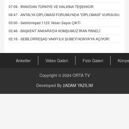
07:09 -
İRAN'DAN TÜRKİYE VE HALKINA TEŞEKKÜR
06:47 -
ANTALYA DİPLOMASİ FORUMU'NDA "DİPLOMASİ" VURGUSU
03:00 -
Sebilürreşad 1123. Nisan Sayısı ÇIKTI
02:46 -
BAŞKENT ANKARA'DA KOMŞUMUZ İRAN PANELİ
02:16 -
SEBİLÜRREŞAD VAKFI İLK ŞUBEYİ KONYA'YA AÇIYOR!
Anketler
Video Galeri
Foto Galeri
Küny
Copyright © 2024
ORTA TV
Developed By
2ADAM YAZILIM