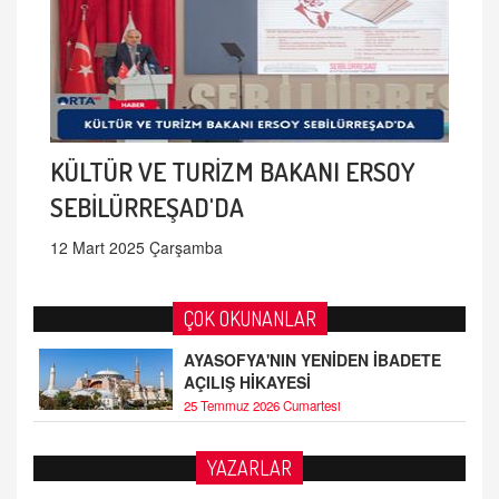
KÜLTÜR VE TURİZM BAKANI ERSOY
SEBİLÜRREŞAD'DA
12 Mart 2025 Çarşamba
ÇOK OKUNANLAR
AYASOFYA'NIN YENİDEN İBADETE
AÇILIŞ HİKAYESİ
25 Temmuz 2026 Cumartesi
AHMED ÇITLAKOĞLU
YAZARLAR
OKUL SALDIRILARININ ORTAYA ÇIKARTTIĞI