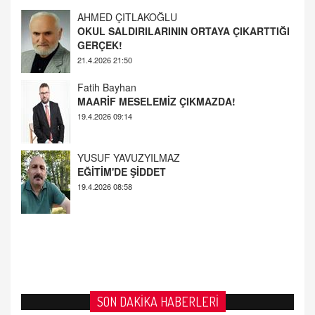
GERÇEK!
21.4.2026 21:50
Fatih Bayhan
MAARİF MESELEMİZ ÇIKMAZDA!
19.4.2026 09:14
YUSUF YAVUZYILMAZ
EĞİTİM'DE ŞİDDET
19.4.2026 08:58
SON DAKİKA HABERLERİ