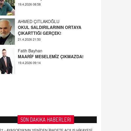
AHMED ÇITLAKOĞLU
OKUL SALDIRILARININ ORTAYA
ÇIKARTTIĞI GERÇEK!
21.4.2026 21:50
Fatih Bayhan
MAARİF MESELEMİZ ÇIKMAZDA!
19.4.2026 09:14
YUSUF YAVUZYILMAZ
EĞİTİM'DE ŞİDDET
19.4.2026 08:58
SON DAKİKA HABERLERİ
21 -
AYASOFYA'NIN YENİDEN İBADETE AÇILIŞ HİKAYESİ