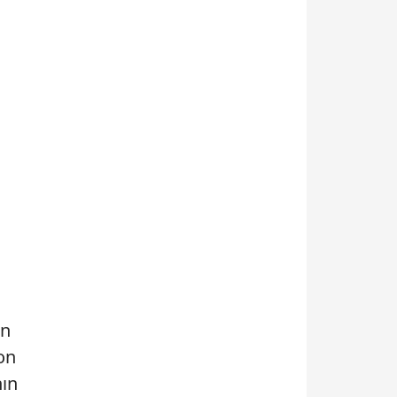
in
on
nın