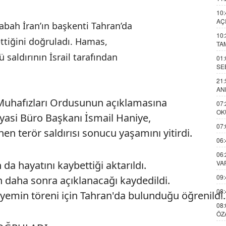
10:
AÇ
abah İran’ın başkenti Tahran’da
10:
ettiğini doğruladı. Hamas,
TA
 saldırının İsrail tarafından
01:
SE
21:
AN
Muhafızları Ordusunun açıklamasına
07:
OK
yasi Büro Başkanı İsmail Haniye,
07:
n terör saldırısı sonucu yaşamını yitirdi.
06:
06:
VA
da hayatını kaybettiği aktarıldı.
09:
rın daha sonra açıklanacağı kaydedildi.
08:
yemin töreni için Tahran'da bulunduğu öğrenildi.
08:
ÖZ