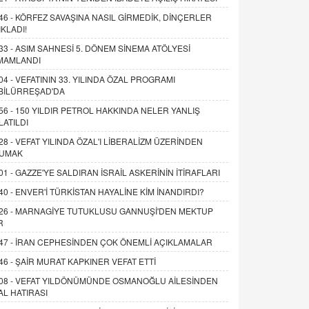
46 -
KÖRFEZ SAVAŞINA NASIL GİRMEDİK, DİNÇERLER
IKLADI!
33 -
ASIM SAHNESİ 5. DÖNEM SİNEMA ATÖLYESİ
MAMLANDI
04 -
VEFATININ 33. YILINDA ÖZAL PROGRAMI
BİLÜRREŞAD'DA
56 -
150 YILDIR PETROL HAKKINDA NELER YANLIŞ
LATILDI
28 -
VEFAT YILINDA ÖZAL'I LİBERALİZM ÜZERİNDEN
UMAK
01 -
GAZZE'YE SALDIRAN İSRAİL ASKERİNİN İTİRAFLARI
40 -
ENVER'İ TÜRKİSTAN HAYALİNE KİM İNANDIRDI?
26 -
MARNAGİYE TUTUKLUSU GANNUŞİ'DEN MEKTUP
R
47 -
İRAN CEPHESİNDEN ÇOK ÖNEMLİ AÇIKLAMALAR
46 -
ŞAİR MURAT KAPKINER VEFAT ETTİ
08 -
VEFAT YILDÖNÜMÜNDE OSMANOĞLU AİLESİNDEN
AL HATIRASI