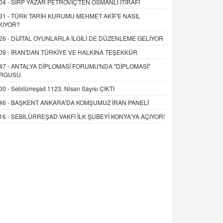
04 -
SIRP YAZAR PETROVİÇ'TEN OSMANLI İTİRAFI
31 -
TÜRK TARİH KURUMU MEHMET AKİF'E NASIL
KIYOR?
26 -
DİJİTAL OYUNLARLA İLGİLİ DE DÜZENLEME GELİYOR
09 -
İRAN'DAN TÜRKİYE VE HALKINA TEŞEKKÜR
47 -
ANTALYA DİPLOMASİ FORUMU'NDA "DİPLOMASİ"
RGUSU
00 -
Sebilürreşad 1123. Nisan Sayısı ÇIKTI
46 -
BAŞKENT ANKARA'DA KOMŞUMUZ İRAN PANELİ
16 -
SEBİLÜRREŞAD VAKFI İLK ŞUBEYİ KONYA'YA AÇIYOR!