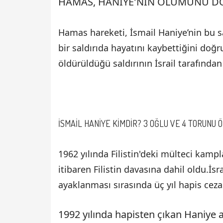
HAMAS, HANİYE'NİN ÖLÜMÜNÜ D
Hamas hareketi, İsmail Haniye’nin bu s
bir saldırıda hayatını kaybettiğini doğ
öldürüldüğü saldırının İsrail tarafında
İSMAİL HANİYE KİMDİR? 3 OĞLU VE 4 TORUNU
1962 yılında Filistin'deki mülteci kam
itibaren Filistin davasına dahil oldu.İsra
ayaklanması sırasında üç yıl hapis cezas
1992 yılında hapisten çıkan Haniye a