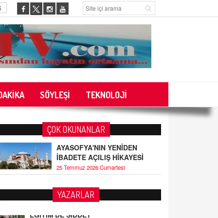
6
DAKİKA
SÖYLEŞİ
TEKNOLOJİ
ÇOK OKUNANLAR
AYASOFYA'NIN YENİDEN
İBADETE AÇILIŞ HİKAYESİ
25 Temmuz 2026 Cumartesi
YAZARLAR