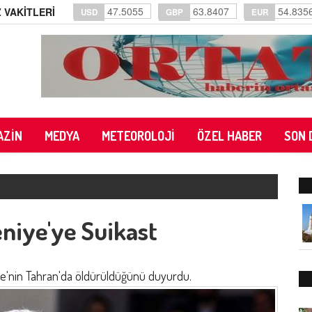
47.5055
63.8407
54.835
 VAKİTLERİ
USD
GBP
EUR
AZİN
MEDYA
METEOROLOJİ
ÖZEL HABER
SON 
eniye'ye Suikast
niye'nin Tahran'da öldürüldüğünü duyurdu.