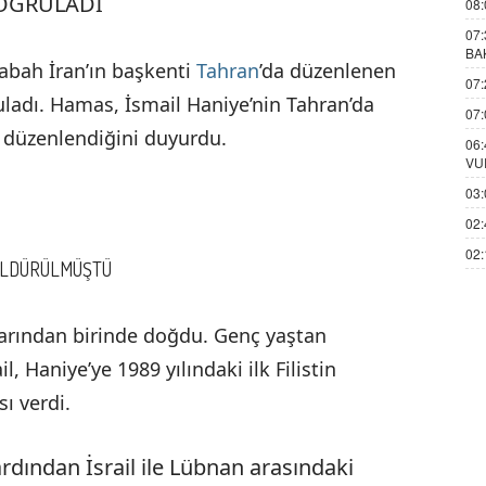
OĞRULADI
08:
07:
BA
abah İran’ın başkenti
Tahran
’da düzenlenen
07:
ruladı. Hamas, İsmail Haniye’nin Tahran’da
07:
n düzenlendiğini duyurdu.
06:
VU
03:
02:
02:
 ÖLDÜRÜLMÜŞTÜ
plarından birinde doğdu. Genç yaştan
il, Haniye’ye 1989 yılındaki ilk Filistin
ı verdi.
rdından İsrail ile Lübnan arasındaki