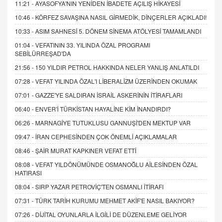
11:21 -
AYASOFYA'NIN YENİDEN İBADETE AÇILIŞ HİKAYESİ
10:46 -
KÖRFEZ SAVAŞINA NASIL GİRMEDİK, DİNÇERLER AÇIKLADI!
10:33 -
ASIM SAHNESİ 5. DÖNEM SİNEMA ATÖLYESİ TAMAMLANDI
01:04 -
VEFATININ 33. YILINDA ÖZAL PROGRAMI
SEBİLÜRREŞAD'DA
21:56 -
150 YILDIR PETROL HAKKINDA NELER YANLIŞ ANLATILDI
07:28 -
VEFAT YILINDA ÖZAL'I LİBERALİZM ÜZERİNDEN OKUMAK
07:01 -
GAZZE'YE SALDIRAN İSRAİL ASKERİNİN İTİRAFLARI
06:40 -
ENVER'İ TÜRKİSTAN HAYALİNE KİM İNANDIRDI?
06:26 -
MARNAGİYE TUTUKLUSU GANNUŞİ'DEN MEKTUP VAR
09:47 -
İRAN CEPHESİNDEN ÇOK ÖNEMLİ AÇIKLAMALAR
08:46 -
ŞAİR MURAT KAPKINER VEFAT ETTİ
08:08 -
VEFAT YILDÖNÜMÜNDE OSMANOĞLU AİLESİNDEN ÖZAL
HATIRASI
08:04 -
SIRP YAZAR PETROVİÇ'TEN OSMANLI İTİRAFI
07:31 -
TÜRK TARİH KURUMU MEHMET AKİF'E NASIL BAKIYOR?
07:26 -
DİJİTAL OYUNLARLA İLGİLİ DE DÜZENLEME GELİYOR