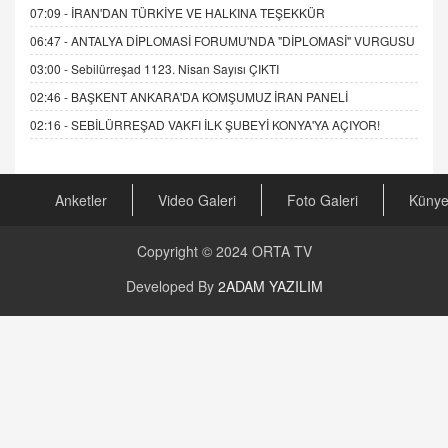
07:09 -
İRAN'DAN TÜRKİYE VE HALKINA TEŞEKKÜR
06:47 -
ANTALYA DİPLOMASİ FORUMU'NDA "DİPLOMASİ" VURGUSU
03:00 -
Sebilürreşad 1123. Nisan Sayısı ÇIKTI
02:46 -
BAŞKENT ANKARA'DA KOMŞUMUZ İRAN PANELİ
02:16 -
SEBİLÜRREŞAD VAKFI İLK ŞUBEYİ KONYA'YA AÇIYOR!
Anketler
Video Galeri
Foto Galeri
Küny
Copyright © 2024
ORTA TV
Developed By
2ADAM YAZILIM