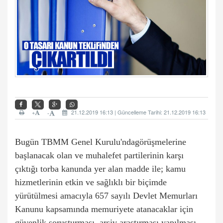
+
21.12.2019 16:13 | Güncelleme Tarihi: 21.12.2019 16:13
-
Bugün TBMM Genel Kurulu'ndagörüşmelerine
başlanacak olan ve muhalefet partilerinin karşı
çıktığı torba kanunda yer alan madde ile; kamu
hizmetlerinin etkin ve sağlıklı bir biçimde
yürütülmesi amacıyla 657 sayılı Devlet Memurları
Kanunu kapsamında memuriyete atanacaklar için
güvenlik soruşturması, arşiv araştırması yapılması