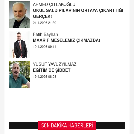
GERÇEK!
21.4.2026 21:50
Fatih Bayhan
MAARİF MESELEMİZ ÇIKMAZDA!
19.4.2026 09:14
YUSUF YAVUZYILMAZ
EĞİTİM'DE ŞİDDET
19.4.2026 08:58
SON DAKİKA HABERLERİ