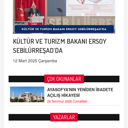
KÜLTÜR VE TURİZM BAKANI ERSOY
SEBİLÜRREŞAD'DA
12 Mart 2025 Çarşamba
ÇOK OKUNANLAR
AYASOFYA'NIN YENİDEN İBADETE
AÇILIŞ HİKAYESİ
25 Temmuz 2026 Cumartesi
AHMED ÇITLAKOĞLU
YAZARLAR
OKUL SALDIRILARININ ORTAYA ÇIKARTTIĞI