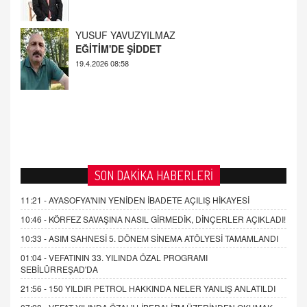
AHMED ÇITLAKOĞLU
OKUL SALDIRILARININ ORTAYA ÇIKARTTIĞI
GERÇEK!
21.4.2026 21:50
SON DAKİKA HABERLERİ
11:21 -
AYASOFYA'NIN YENİDEN İBADETE AÇILIŞ HİKAYESİ
10:46 -
KÖRFEZ SAVAŞINA NASIL GİRMEDİK, DİNÇERLER AÇIKLADI!
10:33 -
ASIM SAHNESİ 5. DÖNEM SİNEMA ATÖLYESİ TAMAMLANDI
01:04 -
VEFATININ 33. YILINDA ÖZAL PROGRAMI
SEBİLÜRREŞAD'DA
21:56 -
150 YILDIR PETROL HAKKINDA NELER YANLIŞ ANLATILDI