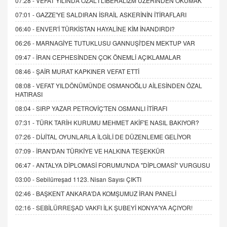
07:28 -
VEFAT YILINDA ÖZAL'I LİBERALİZM ÜZERİNDEN OKUMAK
07:01 -
GAZZE'YE SALDIRAN İSRAİL ASKERİNİN İTİRAFLARI
06:40 -
ENVER'İ TÜRKİSTAN HAYALİNE KİM İNANDIRDI?
06:26 -
MARNAGİYE TUTUKLUSU GANNUŞİ'DEN MEKTUP VAR
09:47 -
İRAN CEPHESİNDEN ÇOK ÖNEMLİ AÇIKLAMALAR
08:46 -
ŞAİR MURAT KAPKINER VEFAT ETTİ
08:08 -
VEFAT YILDÖNÜMÜNDE OSMANOĞLU AİLESİNDEN ÖZAL
HATIRASI
08:04 -
SIRP YAZAR PETROVİÇ'TEN OSMANLI İTİRAFI
07:31 -
TÜRK TARİH KURUMU MEHMET AKİF'E NASIL BAKIYOR?
07:26 -
DİJİTAL OYUNLARLA İLGİLİ DE DÜZENLEME GELİYOR
07:09 -
İRAN'DAN TÜRKİYE VE HALKINA TEŞEKKÜR
06:47 -
ANTALYA DİPLOMASİ FORUMU'NDA "DİPLOMASİ" VURGUSU
03:00 -
Sebilürreşad 1123. Nisan Sayısı ÇIKTI
02:46 -
BAŞKENT ANKARA'DA KOMŞUMUZ İRAN PANELİ
02:16 -
SEBİLÜRREŞAD VAKFI İLK ŞUBEYİ KONYA'YA AÇIYOR!