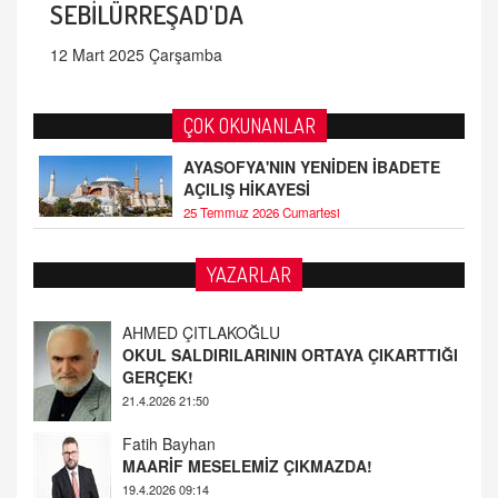
SEBİLÜRREŞAD'DA
12 Mart 2025 Çarşamba
ÇOK OKUNANLAR
AYASOFYA'NIN YENİDEN İBADETE
AÇILIŞ HİKAYESİ
25 Temmuz 2026 Cumartesi
YAZARLAR
Fatih Bayhan
MAARİF MESELEMİZ ÇIKMAZDA!
19.4.2026 09:14
YUSUF YAVUZYILMAZ
EĞİTİM'DE ŞİDDET
19.4.2026 08:58