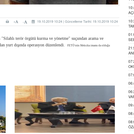
10:
AÇ
10:
+
19.10.2019 10:24 | Güncelleme Tarihi: 19.10.2019 10:24
-
TA
01:
 "Silahlı terör örgütü kurma ve yönetme" suçundan arama ve
SE
ndan yurt dışında operasyon düzenlendi.
FETÖ'nün Meksika imamı da olduğu
21:
AN
07:
OK
07:
06:
06:
VA
09:
08:
08:
ÖZ