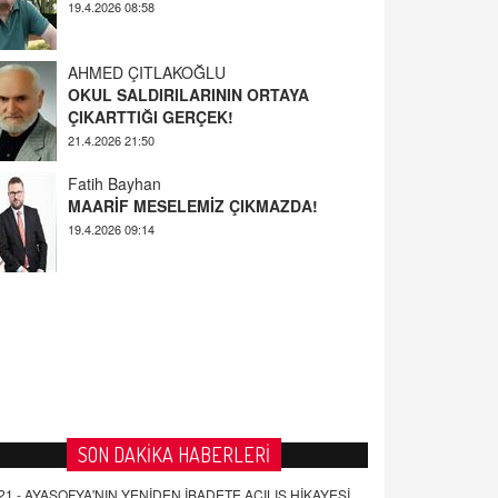
AHMED ÇITLAKOĞLU
OKUL SALDIRILARININ ORTAYA
ÇIKARTTIĞI GERÇEK!
21.4.2026 21:50
Fatih Bayhan
MAARİF MESELEMİZ ÇIKMAZDA!
19.4.2026 09:14
YUSUF YAVUZYILMAZ
EĞİTİM'DE ŞİDDET
19.4.2026 08:58
SON DAKİKA HABERLERİ
21 -
AYASOFYA'NIN YENİDEN İBADETE AÇILIŞ HİKAYESİ