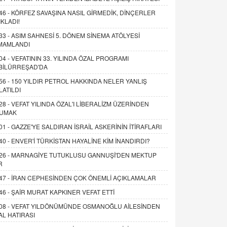
46 -
KÖRFEZ SAVAŞINA NASIL GİRMEDİK, DİNÇERLER
IKLADI!
33 -
ASIM SAHNESİ 5. DÖNEM SİNEMA ATÖLYESİ
MAMLANDI
04 -
VEFATININ 33. YILINDA ÖZAL PROGRAMI
BİLÜRREŞAD'DA
56 -
150 YILDIR PETROL HAKKINDA NELER YANLIŞ
LATILDI
28 -
VEFAT YILINDA ÖZAL'I LİBERALİZM ÜZERİNDEN
UMAK
01 -
GAZZE'YE SALDIRAN İSRAİL ASKERİNİN İTİRAFLARI
40 -
ENVER'İ TÜRKİSTAN HAYALİNE KİM İNANDIRDI?
26 -
MARNAGİYE TUTUKLUSU GANNUŞİ'DEN MEKTUP
R
47 -
İRAN CEPHESİNDEN ÇOK ÖNEMLİ AÇIKLAMALAR
46 -
ŞAİR MURAT KAPKINER VEFAT ETTİ
08 -
VEFAT YILDÖNÜMÜNDE OSMANOĞLU AİLESİNDEN
AL HATIRASI