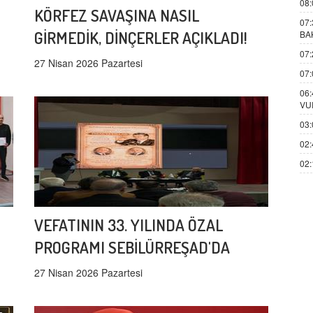
08:
KÖRFEZ SAVAŞINA NASIL
07:
GİRMEDİK, DİNÇERLER AÇIKLADI!
BA
07:
27 Nisan 2026 Pazartesi
07:
06:
VU
03:
02:
02:
VEFATININ 33. YILINDA ÖZAL
PROGRAMI SEBİLÜRREŞAD'DA
27 Nisan 2026 Pazartesi