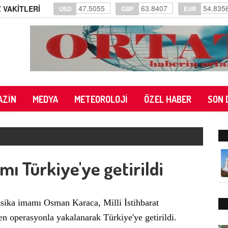
47.5055
63.8407
54.835
 VAKİTLERİ
USD
GBP
EUR
AZİN
MEDYA
METEOROLOJİ
ÖZEL HABER
SON 
ı Türkiye'ye getirildi
sika imamı Osman Karaca, Milli İstihbarat
en operasyonla yakalanarak Türkiye'ye getirildi.