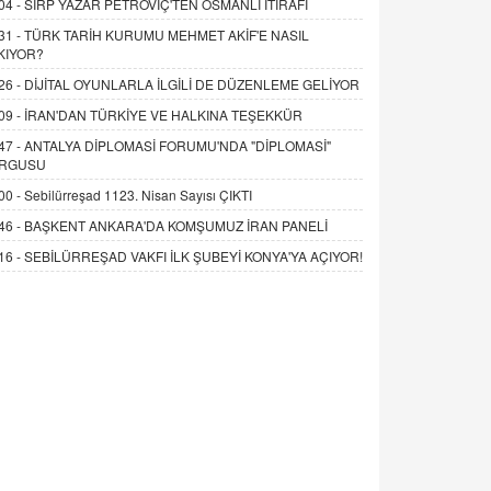
04 -
SIRP YAZAR PETROVİÇ'TEN OSMANLI İTİRAFI
31 -
TÜRK TARİH KURUMU MEHMET AKİF'E NASIL
KIYOR?
26 -
DİJİTAL OYUNLARLA İLGİLİ DE DÜZENLEME GELİYOR
09 -
İRAN'DAN TÜRKİYE VE HALKINA TEŞEKKÜR
47 -
ANTALYA DİPLOMASİ FORUMU'NDA "DİPLOMASİ"
RGUSU
00 -
Sebilürreşad 1123. Nisan Sayısı ÇIKTI
46 -
BAŞKENT ANKARA'DA KOMŞUMUZ İRAN PANELİ
16 -
SEBİLÜRREŞAD VAKFI İLK ŞUBEYİ KONYA'YA AÇIYOR!