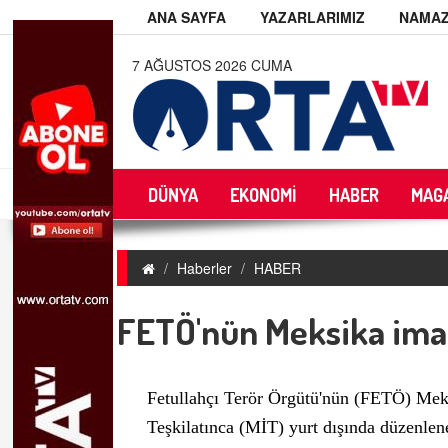
ANA SAYFA
YAZARLARIMIZ
NAMAZ
7 AĞUSTOS 2026 CUMA
DÜNYA
EKONOMİ
HABER
MAG
Haberler
HABER
FETÖ'nün Meksika imam
Fetullahçı Terör Örgütü'nün (FETÖ) Mek
Teşkilatınca (MİT) yurt dışında düzenlen