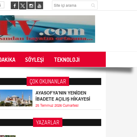
6
DAKİKA
SÖYLEŞİ
TEKNOLOJİ
ÇOK OKUNANLAR
AYASOFYA'NIN YENİDEN
İBADETE AÇILIŞ HİKAYESİ
25 Temmuz 2026 Cumartesi
YAZARLAR