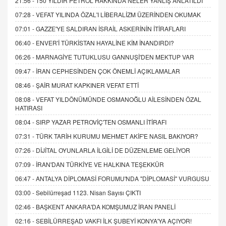
21:56 -
150 YILDIR PETROL HAKKINDA NELER YANLIŞ ANLATILDI
07:28 -
VEFAT YILINDA ÖZAL'I LİBERALİZM ÜZERİNDEN OKUMAK
07:01 -
GAZZE'YE SALDIRAN İSRAİL ASKERİNİN İTİRAFLARI
06:40 -
ENVER'İ TÜRKİSTAN HAYALİNE KİM İNANDIRDI?
06:26 -
MARNAGİYE TUTUKLUSU GANNUŞİ'DEN MEKTUP VAR
09:47 -
İRAN CEPHESİNDEN ÇOK ÖNEMLİ AÇIKLAMALAR
08:46 -
ŞAİR MURAT KAPKINER VEFAT ETTİ
08:08 -
VEFAT YILDÖNÜMÜNDE OSMANOĞLU AİLESİNDEN ÖZAL
HATIRASI
08:04 -
SIRP YAZAR PETROVİÇ'TEN OSMANLI İTİRAFI
07:31 -
TÜRK TARİH KURUMU MEHMET AKİF'E NASIL BAKIYOR?
07:26 -
DİJİTAL OYUNLARLA İLGİLİ DE DÜZENLEME GELİYOR
07:09 -
İRAN'DAN TÜRKİYE VE HALKINA TEŞEKKÜR
06:47 -
ANTALYA DİPLOMASİ FORUMU'NDA "DİPLOMASİ" VURGUSU
03:00 -
Sebilürreşad 1123. Nisan Sayısı ÇIKTI
02:46 -
BAŞKENT ANKARA'DA KOMŞUMUZ İRAN PANELİ
02:16 -
SEBİLÜRREŞAD VAKFI İLK ŞUBEYİ KONYA'YA AÇIYOR!