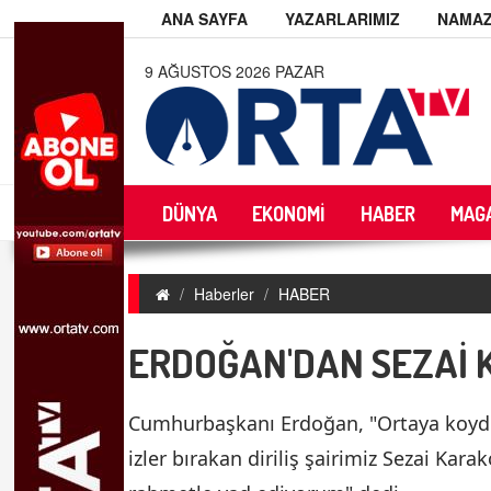
ANA SAYFA
YAZARLARIMIZ
NAMAZ
9 AĞUSTOS 2026 PAZAR
DÜNYA
EKONOMİ
HABER
MAG
Haberler
HABER
ERDOĞAN'DAN SEZAİ 
Cumhurbaşkanı Erdoğan, "Ortaya koydu
izler bırakan diriliş şairimiz Sezai Kar