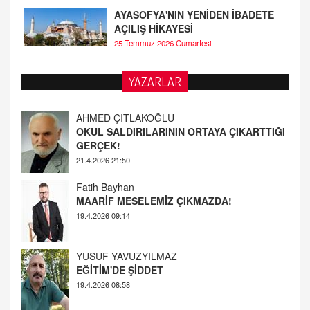
AYASOFYA'NIN YENİDEN İBADETE
AÇILIŞ HİKAYESİ
25 Temmuz 2026 Cumartesi
YAZARLAR
Fatih Bayhan
MAARİF MESELEMİZ ÇIKMAZDA!
19.4.2026 09:14
YUSUF YAVUZYILMAZ
EĞİTİM'DE ŞİDDET
19.4.2026 08:58
AHMED ÇITLAKOĞLU
OKUL SALDIRILARININ ORTAYA ÇIKARTTIĞI
GERÇEK!
21.4.2026 21:50