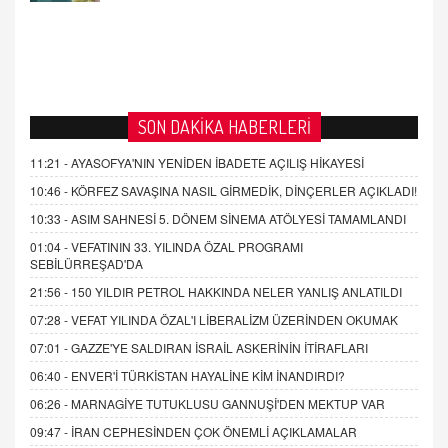
SON DAKİKA HABERLERİ
11:21 -
AYASOFYA'NIN YENİDEN İBADETE AÇILIŞ HİKAYESİ
10:46 -
KÖRFEZ SAVAŞINA NASIL GİRMEDİK, DİNÇERLER AÇIKLADI!
10:33 -
ASIM SAHNESİ 5. DÖNEM SİNEMA ATÖLYESİ TAMAMLANDI
01:04 -
VEFATININ 33. YILINDA ÖZAL PROGRAMI
SEBİLÜRREŞAD'DA
21:56 -
150 YILDIR PETROL HAKKINDA NELER YANLIŞ ANLATILDI
07:28 -
VEFAT YILINDA ÖZAL'I LİBERALİZM ÜZERİNDEN OKUMAK
07:01 -
GAZZE'YE SALDIRAN İSRAİL ASKERİNİN İTİRAFLARI
06:40 -
ENVER'İ TÜRKİSTAN HAYALİNE KİM İNANDIRDI?
06:26 -
MARNAGİYE TUTUKLUSU GANNUŞİ'DEN MEKTUP VAR
09:47 -
İRAN CEPHESİNDEN ÇOK ÖNEMLİ AÇIKLAMALAR