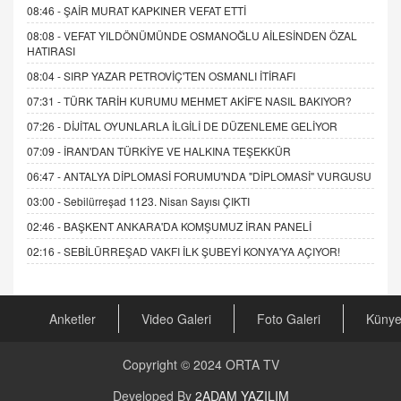
08:46 -
ŞAİR MURAT KAPKINER VEFAT ETTİ
08:08 -
VEFAT YILDÖNÜMÜNDE OSMANOĞLU AİLESİNDEN ÖZAL
HATIRASI
08:04 -
SIRP YAZAR PETROVİÇ'TEN OSMANLI İTİRAFI
07:31 -
TÜRK TARİH KURUMU MEHMET AKİF'E NASIL BAKIYOR?
07:26 -
DİJİTAL OYUNLARLA İLGİLİ DE DÜZENLEME GELİYOR
07:09 -
İRAN'DAN TÜRKİYE VE HALKINA TEŞEKKÜR
06:47 -
ANTALYA DİPLOMASİ FORUMU'NDA "DİPLOMASİ" VURGUSU
03:00 -
Sebilürreşad 1123. Nisan Sayısı ÇIKTI
02:46 -
BAŞKENT ANKARA'DA KOMŞUMUZ İRAN PANELİ
02:16 -
SEBİLÜRREŞAD VAKFI İLK ŞUBEYİ KONYA'YA AÇIYOR!
Anketler
Video Galeri
Foto Galeri
Küny
Copyright © 2024
ORTA TV
Developed By
2ADAM YAZILIM