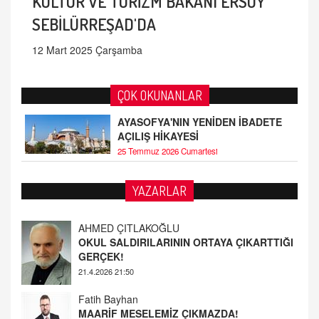
KÜLTÜR VE TURİZM BAKANI ERSOY
SEBİLÜRREŞAD'DA
12 Mart 2025 Çarşamba
ÇOK OKUNANLAR
AYASOFYA'NIN YENİDEN İBADETE
AÇILIŞ HİKAYESİ
25 Temmuz 2026 Cumartesi
YAZARLAR
Fatih Bayhan
MAARİF MESELEMİZ ÇIKMAZDA!
19.4.2026 09:14
YUSUF YAVUZYILMAZ
EĞİTİM'DE ŞİDDET