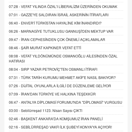
07:28 -
VEFAT YILINDA ÖZAL'I LİBERALİZM ÜZERİNDEN OKUMAK
07:01 -
GAZZE'YE SALDIRAN İSRAİL ASKERİNİN İTİRAFLARI
06:40 -
ENVER'İ TÜRKİSTAN HAYALİNE KİM İNANDIRDI?
06:26 -
MARNAGİYE TUTUKLUSU GANNUŞİ'DEN MEKTUP VAR
09:47 -
İRAN CEPHESİNDEN ÇOK ÖNEMLİ AÇIKLAMALAR
08:46 -
ŞAİR MURAT KAPKINER VEFAT ETTİ
08:08 -
VEFAT YILDÖNÜMÜNDE OSMANOĞLU AİLESİNDEN ÖZAL
HATIRASI
08:04 -
SIRP YAZAR PETROVİÇ'TEN OSMANLI İTİRAFI
07:31 -
TÜRK TARİH KURUMU MEHMET AKİF'E NASIL BAKIYOR?
07:26 -
DİJİTAL OYUNLARLA İLGİLİ DE DÜZENLEME GELİYOR
07:09 -
İRAN'DAN TÜRKİYE VE HALKINA TEŞEKKÜR
06:47 -
ANTALYA DİPLOMASİ FORUMU'NDA "DİPLOMASİ" VURGUSU
03:00 -
Sebilürreşad 1123. Nisan Sayısı ÇIKTI
02:46 -
BAŞKENT ANKARA'DA KOMŞUMUZ İRAN PANELİ
02:16 -
SEBİLÜRREŞAD VAKFI İLK ŞUBEYİ KONYA'YA AÇIYOR!