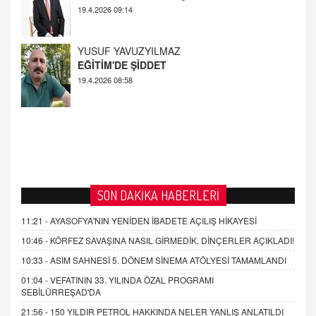
19.4.2026 08:58
AHMED ÇITLAKOĞLU
OKUL SALDIRILARININ ORTAYA ÇIKARTTIĞI
GERÇEK!
21.4.2026 21:50
SON DAKİKA HABERLERİ
11:21 -
AYASOFYA'NIN YENİDEN İBADETE AÇILIŞ HİKAYESİ
10:46 -
KÖRFEZ SAVAŞINA NASIL GİRMEDİK, DİNÇERLER AÇIKLADI!
10:33 -
ASIM SAHNESİ 5. DÖNEM SİNEMA ATÖLYESİ TAMAMLANDI
01:04 -
VEFATININ 33. YILINDA ÖZAL PROGRAMI
SEBİLÜRREŞAD'DA
21:56 -
150 YILDIR PETROL HAKKINDA NELER YANLIŞ ANLATILDI