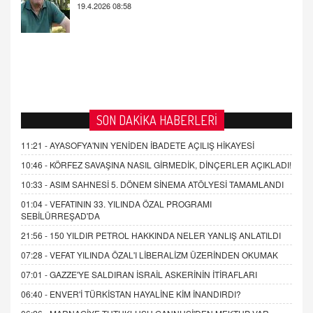
SON DAKİKA HABERLERİ
11:21 -
AYASOFYA'NIN YENİDEN İBADETE AÇILIŞ HİKAYESİ
10:46 -
KÖRFEZ SAVAŞINA NASIL GİRMEDİK, DİNÇERLER AÇIKLADI!
10:33 -
ASIM SAHNESİ 5. DÖNEM SİNEMA ATÖLYESİ TAMAMLANDI
01:04 -
VEFATININ 33. YILINDA ÖZAL PROGRAMI
SEBİLÜRREŞAD'DA
21:56 -
150 YILDIR PETROL HAKKINDA NELER YANLIŞ ANLATILDI
07:28 -
VEFAT YILINDA ÖZAL'I LİBERALİZM ÜZERİNDEN OKUMAK
07:01 -
GAZZE'YE SALDIRAN İSRAİL ASKERİNİN İTİRAFLARI
06:40 -
ENVER'İ TÜRKİSTAN HAYALİNE KİM İNANDIRDI?