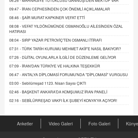
06:26 -
MARNAGİYE TUTUKLUSU GANNUŞİ'DEN MEKTUP VAR
09:47 -
İRAN CEPHESİNDEN ÇOK ÖNEMLİ AÇIKLAMALAR
08:46 -
ŞAİR MURAT KAPKINER VEFAT ETTİ
08:08 -
VEFAT YILDÖNÜMÜNDE OSMANOĞLU AİLESİNDEN ÖZAL
HATIRASI
08:04 -
SIRP YAZAR PETROVİÇ'TEN OSMANLI İTİRAFI
07:31 -
TÜRK TARİH KURUMU MEHMET AKİF'E NASIL BAKIYOR?
07:26 -
DİJİTAL OYUNLARLA İLGİLİ DE DÜZENLEME GELİYOR
07:09 -
İRAN'DAN TÜRKİYE VE HALKINA TEŞEKKÜR
06:47 -
ANTALYA DİPLOMASİ FORUMU'NDA "DİPLOMASİ" VURGUSU
03:00 -
Sebilürreşad 1123. Nisan Sayısı ÇIKTI
02:46 -
BAŞKENT ANKARA'DA KOMŞUMUZ İRAN PANELİ
02:16 -
SEBİLÜRREŞAD VAKFI İLK ŞUBEYİ KONYA'YA AÇIYOR!
Anketler
Video Galeri
Foto Galeri
Küny