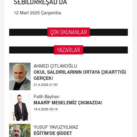
SEBİLÜRREŞAD'DA
12 Mart 2025 Çarşamba
ÇOK OKUNANLAR
YAZARLAR
AHMED ÇITLAKOĞLU
OKUL SALDIRILARININ ORTAYA ÇIKARTTIĞI
GERÇEK!
21.4.2026 21:50
Fatih Bayhan
MAARİF MESELEMİZ ÇIKMAZDA!
19.4.2026 09:14
YUSUF YAVUZYILMAZ
EĞİTİM'DE ŞİDDET
19.4.2026 08:58