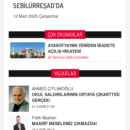
SEBİLÜRREŞAD'DA
12 Mart 2025 Çarşamba
ÇOK OKUNANLAR
AYASOFYA'NIN YENİDEN İBADETE
AÇILIŞ HİKAYESİ
25 Temmuz 2026 Cumartesi
YAZARLAR
Fatih Bayhan
MAARİF MESELEMİZ ÇIKMAZDA!
19.4.2026 09:14
YUSUF YAVUZYILMAZ
EĞİTİM'DE ŞİDDET
19.4.2026 08:58