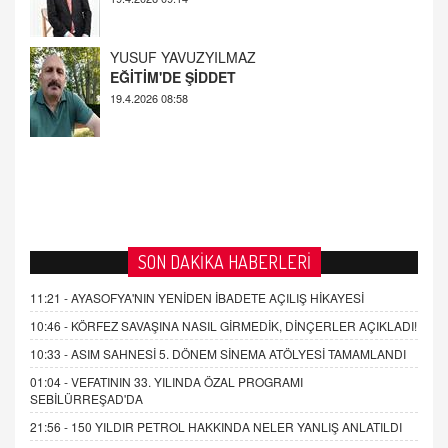
AHMED ÇITLAKOĞLU
OKUL SALDIRILARININ ORTAYA ÇIKARTTIĞI
GERÇEK!
21.4.2026 21:50
SON DAKİKA HABERLERİ
11:21 -
AYASOFYA'NIN YENİDEN İBADETE AÇILIŞ HİKAYESİ
10:46 -
KÖRFEZ SAVAŞINA NASIL GİRMEDİK, DİNÇERLER AÇIKLADI!
10:33 -
ASIM SAHNESİ 5. DÖNEM SİNEMA ATÖLYESİ TAMAMLANDI
01:04 -
VEFATININ 33. YILINDA ÖZAL PROGRAMI
SEBİLÜRREŞAD'DA
21:56 -
150 YILDIR PETROL HAKKINDA NELER YANLIŞ ANLATILDI