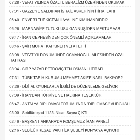
07:28 -
VEFAT YILINDA ÖZAL'I LİBERALİZM ÜZERİNDEN OKUMAK
07:01 -
GAZZE'YE SALDIRAN İSRAİL ASKERİNİN İTİRAFLARI
06:40 -
ENVER'İ TÜRKİSTAN HAYALİNE KİM İNANDIRDI?
06:26 -
MARNAGİYE TUTUKLUSU GANNUŞİ'DEN MEKTUP VAR
09:47 -
İRAN CEPHESİNDEN ÇOK ÖNEMLİ AÇIKLAMALAR
08:46 -
ŞAİR MURAT KAPKINER VEFAT ETTİ
08:08 -
VEFAT YILDÖNÜMÜNDE OSMANOĞLU AİLESİNDEN ÖZAL
HATIRASI
08:04 -
SIRP YAZAR PETROVİÇ'TEN OSMANLI İTİRAFI
07:31 -
TÜRK TARİH KURUMU MEHMET AKİF'E NASIL BAKIYOR?
07:26 -
DİJİTAL OYUNLARLA İLGİLİ DE DÜZENLEME GELİYOR
07:09 -
İRAN'DAN TÜRKİYE VE HALKINA TEŞEKKÜR
06:47 -
ANTALYA DİPLOMASİ FORUMU'NDA "DİPLOMASİ" VURGUSU
03:00 -
Sebilürreşad 1123. Nisan Sayısı ÇIKTI
02:46 -
BAŞKENT ANKARA'DA KOMŞUMUZ İRAN PANELİ
02:16 -
SEBİLÜRREŞAD VAKFI İLK ŞUBEYİ KONYA'YA AÇIYOR!