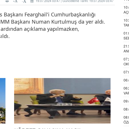
+
19.07.2024 03:47 | Güncelleme Tarihi: 19.07.2024 03:47
-
10:
AÇ
s Başkanı Fearghail'i Cumhurbaşkanlığı
10:
TBMM Başkanı Numan Kurtulmuş da yer aldı.
TA
 ardından açıklama yapılmazken,
01:
ldı.
SE
21:
AN
07:
OK
07:
06:
06:
VA
09:
08:
08:
ÖZ