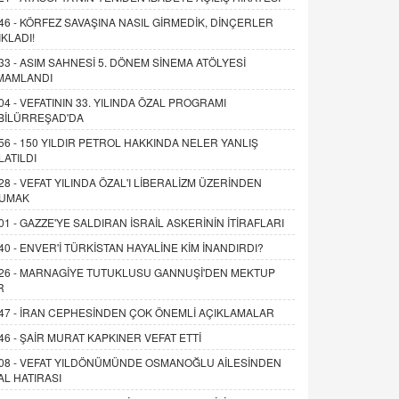
46 -
KÖRFEZ SAVAŞINA NASIL GİRMEDİK, DİNÇERLER
IKLADI!
33 -
ASIM SAHNESİ 5. DÖNEM SİNEMA ATÖLYESİ
MAMLANDI
04 -
VEFATININ 33. YILINDA ÖZAL PROGRAMI
BİLÜRREŞAD'DA
56 -
150 YILDIR PETROL HAKKINDA NELER YANLIŞ
LATILDI
28 -
VEFAT YILINDA ÖZAL'I LİBERALİZM ÜZERİNDEN
UMAK
01 -
GAZZE'YE SALDIRAN İSRAİL ASKERİNİN İTİRAFLARI
40 -
ENVER'İ TÜRKİSTAN HAYALİNE KİM İNANDIRDI?
26 -
MARNAGİYE TUTUKLUSU GANNUŞİ'DEN MEKTUP
R
47 -
İRAN CEPHESİNDEN ÇOK ÖNEMLİ AÇIKLAMALAR
46 -
ŞAİR MURAT KAPKINER VEFAT ETTİ
08 -
VEFAT YILDÖNÜMÜNDE OSMANOĞLU AİLESİNDEN
AL HATIRASI