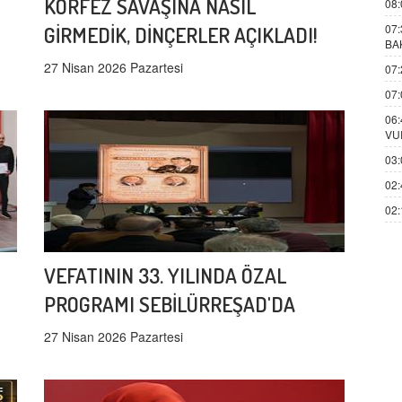
KÖRFEZ SAVAŞINA NASIL
08:
07:
GİRMEDİK, DİNÇERLER AÇIKLADI!
BA
27 Nisan 2026 Pazartesi
07:
07:
06:
VU
03:
02:
02:
VEFATININ 33. YILINDA ÖZAL
PROGRAMI SEBİLÜRREŞAD'DA
27 Nisan 2026 Pazartesi