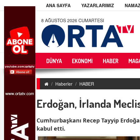
ANA SAYFA
YAZARLARIMIZ
NAMAZ
8 AĞUSTOS 2026 CUMARTESI
DÜNYA
EKONOMİ
HABER
MAG
Haberler
HABER
Erdoğan, İrlanda Mecli
Cumhurbaşkanı Recep Tayyip Erdoğan,
kabul etti.