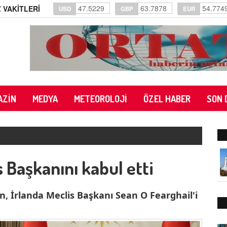
47.5229
63.7878
54.774
 VAKİTLERİ
USD
GBP
EUR
AZİN
MEDYA
METEOROLOJİ
ÖZEL HABER
SON 
s Başkanını kabul etti
 İrlanda Meclis Başkanı Sean O Fearghail'i