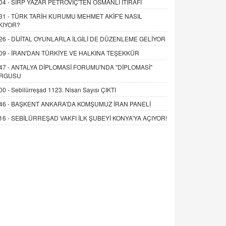
04 -
SIRP YAZAR PETROVİÇ'TEN OSMANLI İTİRAFI
31 -
TÜRK TARİH KURUMU MEHMET AKİF'E NASIL
KIYOR?
26 -
DİJİTAL OYUNLARLA İLGİLİ DE DÜZENLEME GELİYOR
09 -
İRAN'DAN TÜRKİYE VE HALKINA TEŞEKKÜR
47 -
ANTALYA DİPLOMASİ FORUMU'NDA "DİPLOMASİ"
RGUSU
00 -
Sebilürreşad 1123. Nisan Sayısı ÇIKTI
46 -
BAŞKENT ANKARA'DA KOMŞUMUZ İRAN PANELİ
16 -
SEBİLÜRREŞAD VAKFI İLK ŞUBEYİ KONYA'YA AÇIYOR!