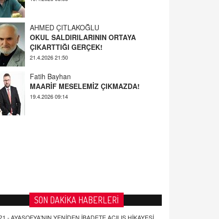
AHMED ÇITLAKOĞLU
OKUL SALDIRILARININ ORTAYA
ÇIKARTTIĞI GERÇEK!
21.4.2026 21:50
Fatih Bayhan
MAARİF MESELEMİZ ÇIKMAZDA!
19.4.2026 09:14
YUSUF YAVUZYILMAZ
EĞİTİM'DE ŞİDDET
19.4.2026 08:58
SON DAKİKA HABERLERİ
21 -
AYASOFYA'NIN YENİDEN İBADETE AÇILIŞ HİKAYESİ