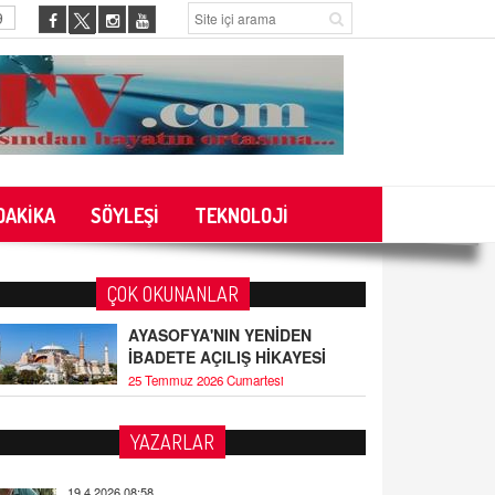
9
DAKİKA
SÖYLEŞİ
TEKNOLOJİ
ÇOK OKUNANLAR
AYASOFYA'NIN YENİDEN
İBADETE AÇILIŞ HİKAYESİ
25 Temmuz 2026 Cumartesi
YAZARLAR