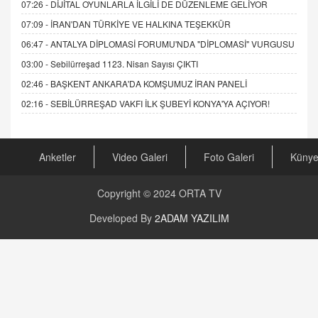
07:26 -
DİJİTAL OYUNLARLA İLGİLİ DE DÜZENLEME GELİYOR
07:09 -
İRAN'DAN TÜRKİYE VE HALKINA TEŞEKKÜR
06:47 -
ANTALYA DİPLOMASİ FORUMU'NDA "DİPLOMASİ" VURGUSU
03:00 -
Sebilürreşad 1123. Nisan Sayısı ÇIKTI
02:46 -
BAŞKENT ANKARA'DA KOMŞUMUZ İRAN PANELİ
02:16 -
SEBİLÜRREŞAD VAKFI İLK ŞUBEYİ KONYA'YA AÇIYOR!
Anketler
Video Galeri
Foto Galeri
Küny
Copyright © 2024
ORTA TV
Developed By
2ADAM YAZILIM