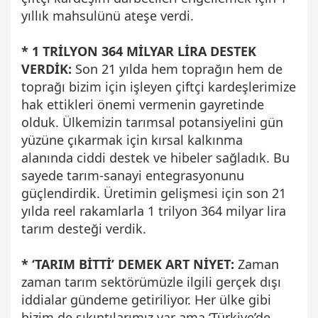
yıllık mahsulünü ateşe verdi.
* 1 TRİLYON 364 MİLYAR LİRA DESTEK
VERDİK:
Son 21 yılda hem toprağın hem de
toprağı bizim için işleyen çiftçi kardeşlerimize
hak ettikleri önemi vermenin gayretinde
olduk. Ülkemizin tarımsal potansiyelini gün
yüzüne çıkarmak için kırsal kalkınma
alanında ciddi destek ve hibeler sağladık. Bu
sayede tarım-sanayi entegrasyonunu
güçlendirdik. Üretimin gelişmesi için son 21
yılda reel rakamlarla 1 trilyon 364 milyar lira
tarım desteği verdik.
* ‘TARIM BİTTİ’ DEMEK ART NİYET:
Zaman
zaman tarım sektörümüzle ilgili gerçek dışı
iddialar gündeme getiriliyor. Her ülke gibi
bizim de sıkıntılarımız var ama ‘Türkiye’de