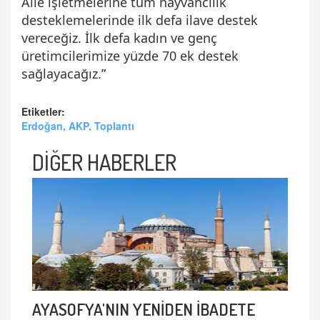
Aile işletmelerine tüm hayvancılık
desteklemelerinde ilk defa ilave destek
vereceğiz. İlk defa kadın ve genç
üretimcilerimize yüzde 70 ek destek
sağlayacağız.”
Etiketler:
Erdoğan, AKP, Toplantı
DİĞER HABERLER
AYASOFYA'NIN YENİDEN İBADETE