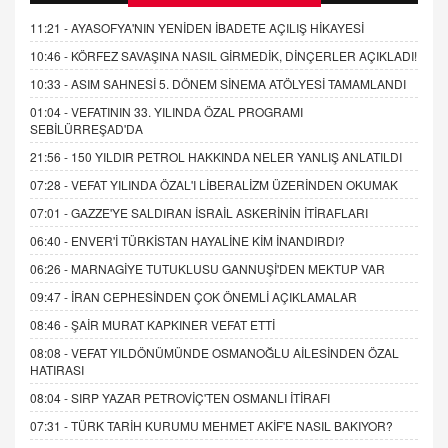
11:21 -
AYASOFYA'NIN YENİDEN İBADETE AÇILIŞ HİKAYESİ
10:46 -
KÖRFEZ SAVAŞINA NASIL GİRMEDİK, DİNÇERLER AÇIKLADI!
10:33 -
ASIM SAHNESİ 5. DÖNEM SİNEMA ATÖLYESİ TAMAMLANDI
01:04 -
VEFATININ 33. YILINDA ÖZAL PROGRAMI
SEBİLÜRREŞAD'DA
21:56 -
150 YILDIR PETROL HAKKINDA NELER YANLIŞ ANLATILDI
07:28 -
VEFAT YILINDA ÖZAL'I LİBERALİZM ÜZERİNDEN OKUMAK
07:01 -
GAZZE'YE SALDIRAN İSRAİL ASKERİNİN İTİRAFLARI
06:40 -
ENVER'İ TÜRKİSTAN HAYALİNE KİM İNANDIRDI?
06:26 -
MARNAGİYE TUTUKLUSU GANNUŞİ'DEN MEKTUP VAR
09:47 -
İRAN CEPHESİNDEN ÇOK ÖNEMLİ AÇIKLAMALAR
08:46 -
ŞAİR MURAT KAPKINER VEFAT ETTİ
08:08 -
VEFAT YILDÖNÜMÜNDE OSMANOĞLU AİLESİNDEN ÖZAL
HATIRASI
08:04 -
SIRP YAZAR PETROVİÇ'TEN OSMANLI İTİRAFI
07:31 -
TÜRK TARİH KURUMU MEHMET AKİF'E NASIL BAKIYOR?