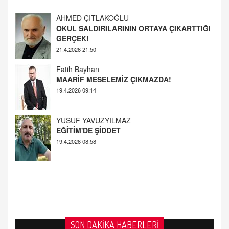
Fatih Bayhan
MAARİF MESELEMİZ ÇIKMAZDA!
19.4.2026 09:14
YUSUF YAVUZYILMAZ
EĞİTİM'DE ŞİDDET
19.4.2026 08:58
AHMED ÇITLAKOĞLU
OKUL SALDIRILARININ ORTAYA ÇIKARTTIĞI
GERÇEK!
21.4.2026 21:50
SON DAKİKA HABERLERİ