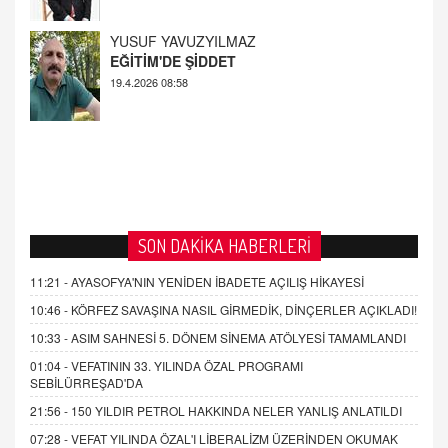
AHMED ÇITLAKOĞLU
OKUL SALDIRILARININ ORTAYA ÇIKARTTIĞI
GERÇEK!
21.4.2026 21:50
SON DAKİKA HABERLERİ
11:21 -
AYASOFYA'NIN YENİDEN İBADETE AÇILIŞ HİKAYESİ
10:46 -
KÖRFEZ SAVAŞINA NASIL GİRMEDİK, DİNÇERLER AÇIKLADI!
10:33 -
ASIM SAHNESİ 5. DÖNEM SİNEMA ATÖLYESİ TAMAMLANDI
01:04 -
VEFATININ 33. YILINDA ÖZAL PROGRAMI
SEBİLÜRREŞAD'DA
21:56 -
150 YILDIR PETROL HAKKINDA NELER YANLIŞ ANLATILDI
07:28 -
VEFAT YILINDA ÖZAL'I LİBERALİZM ÜZERİNDEN OKUMAK