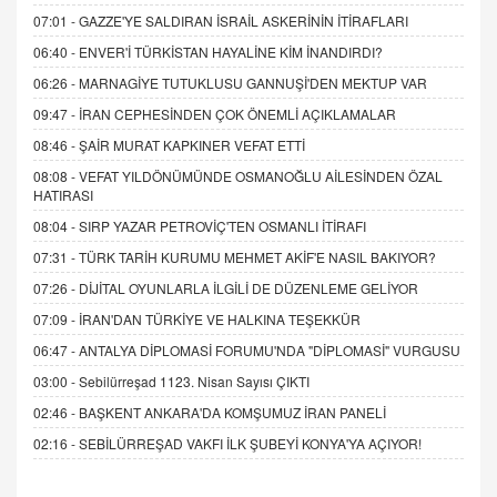
07:01 -
GAZZE'YE SALDIRAN İSRAİL ASKERİNİN İTİRAFLARI
06:40 -
ENVER'İ TÜRKİSTAN HAYALİNE KİM İNANDIRDI?
06:26 -
MARNAGİYE TUTUKLUSU GANNUŞİ'DEN MEKTUP VAR
09:47 -
İRAN CEPHESİNDEN ÇOK ÖNEMLİ AÇIKLAMALAR
08:46 -
ŞAİR MURAT KAPKINER VEFAT ETTİ
08:08 -
VEFAT YILDÖNÜMÜNDE OSMANOĞLU AİLESİNDEN ÖZAL
HATIRASI
08:04 -
SIRP YAZAR PETROVİÇ'TEN OSMANLI İTİRAFI
07:31 -
TÜRK TARİH KURUMU MEHMET AKİF'E NASIL BAKIYOR?
07:26 -
DİJİTAL OYUNLARLA İLGİLİ DE DÜZENLEME GELİYOR
07:09 -
İRAN'DAN TÜRKİYE VE HALKINA TEŞEKKÜR
06:47 -
ANTALYA DİPLOMASİ FORUMU'NDA "DİPLOMASİ" VURGUSU
03:00 -
Sebilürreşad 1123. Nisan Sayısı ÇIKTI
02:46 -
BAŞKENT ANKARA'DA KOMŞUMUZ İRAN PANELİ
02:16 -
SEBİLÜRREŞAD VAKFI İLK ŞUBEYİ KONYA'YA AÇIYOR!