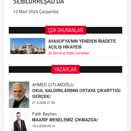
SEBİLÜRREŞAD'DA
12 Mart 2025 Çarşamba
ÇOK OKUNANLAR
AYASOFYA'NIN YENİDEN İBADETE
AÇILIŞ HİKAYESİ
25 Temmuz 2026 Cumartesi
YAZARLAR
Fatih Bayhan
MAARİF MESELEMİZ ÇIKMAZDA!
19.4.2026 09:14
YUSUF YAVUZYILMAZ
EĞİTİM'DE ŞİDDET
19.4.2026 08:58