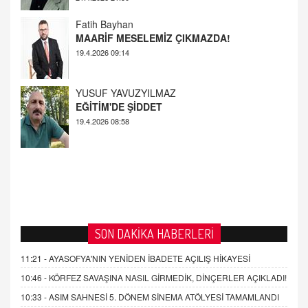
Fatih Bayhan
MAARİF MESELEMİZ ÇIKMAZDA!
19.4.2026 09:14
YUSUF YAVUZYILMAZ
EĞİTİM'DE ŞİDDET
19.4.2026 08:58
SON DAKİKA HABERLERİ
11:21 -
AYASOFYA'NIN YENİDEN İBADETE AÇILIŞ HİKAYESİ
10:46 -
KÖRFEZ SAVAŞINA NASIL GİRMEDİK, DİNÇERLER AÇIKLADI!
10:33 -
ASIM SAHNESİ 5. DÖNEM SİNEMA ATÖLYESİ TAMAMLANDI