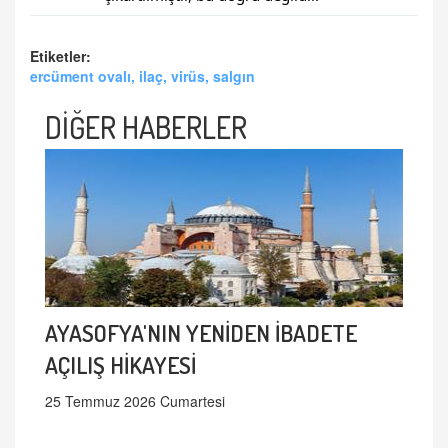
Etiketler:
ercüment ovalı, ilaç, virüs, salgın
DİĞER HABERLER
AYASOFYA'NIN YENİDEN İBADETE
AÇILIŞ HİKAYESİ
25 Temmuz 2026 Cumartesi