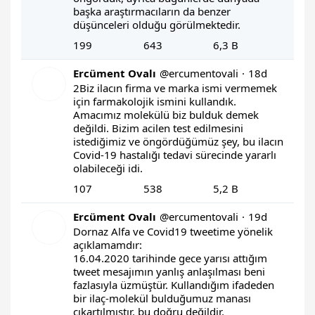
başka araştırmacıların da benzer 
düşünceleri olduğu görülmektedir.
199
643
6,3 B
Ercüment Ovalı
@ercumentovali
·
18d
2Biz ilacın firma ve marka ismi vermemek 
için farmakolojik ismini kullandık. 
Amacımız molekülü biz bulduk demek 
değildi. Bizim acilen test edilmesini 
istediğimiz ve öngördüğümüz şey, bu ilacın 
Covid-19 hastalığı tedavi sürecinde yararlı 
olabileceği idi.
106
107
538
5,2 B
Ercüment Ovalı
@ercumentovali
·
19d
Dornaz Alfa ve Covid19 tweetime yönelik 
açıklamamdır:

16.04.2020 tarihinde gece yarısı attığım 
tweet mesajımın yanlış anlaşılması beni 
fazlasıyla üzmüştür. Kullandığım ifadeden 
bir ilaç-molekül bulduğumuz manası 
çıkartılmıştır, bu doğru değildir.