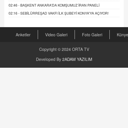
02:46 -
BAŞKENT ANKARA'DA KOMŞUMUZ İRAN PANELİ
02:16 -
SEBİLÜRREŞAD VAKFI İLK ŞUBEYİ KONYA'YA AÇIYOR!
Anketler
Video Galeri
Foto Galeri
Küny
Copyright © 2024
ORTA TV
Developed By
2ADAM YAZILIM