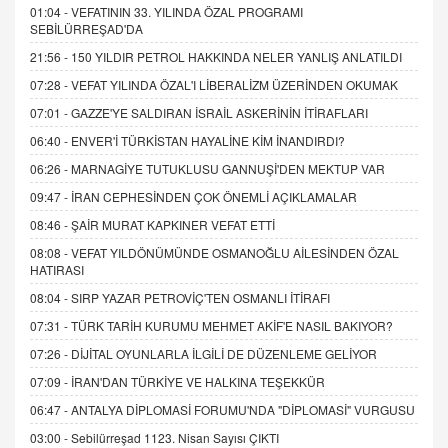
01:04 -
VEFATININ 33. YILINDA ÖZAL PROGRAMI
SEBİLÜRREŞAD'DA
21:56 -
150 YILDIR PETROL HAKKINDA NELER YANLIŞ ANLATILDI
07:28 -
VEFAT YILINDA ÖZAL'I LİBERALİZM ÜZERİNDEN OKUMAK
07:01 -
GAZZE'YE SALDIRAN İSRAİL ASKERİNİN İTİRAFLARI
06:40 -
ENVER'İ TÜRKİSTAN HAYALİNE KİM İNANDIRDI?
06:26 -
MARNAGİYE TUTUKLUSU GANNUŞİ'DEN MEKTUP VAR
09:47 -
İRAN CEPHESİNDEN ÇOK ÖNEMLİ AÇIKLAMALAR
08:46 -
ŞAİR MURAT KAPKINER VEFAT ETTİ
08:08 -
VEFAT YILDÖNÜMÜNDE OSMANOĞLU AİLESİNDEN ÖZAL
HATIRASI
08:04 -
SIRP YAZAR PETROVİÇ'TEN OSMANLI İTİRAFI
07:31 -
TÜRK TARİH KURUMU MEHMET AKİF'E NASIL BAKIYOR?
07:26 -
DİJİTAL OYUNLARLA İLGİLİ DE DÜZENLEME GELİYOR
07:09 -
İRAN'DAN TÜRKİYE VE HALKINA TEŞEKKÜR
06:47 -
ANTALYA DİPLOMASİ FORUMU'NDA "DİPLOMASİ" VURGUSU
03:00 -
Sebilürreşad 1123. Nisan Sayısı ÇIKTI