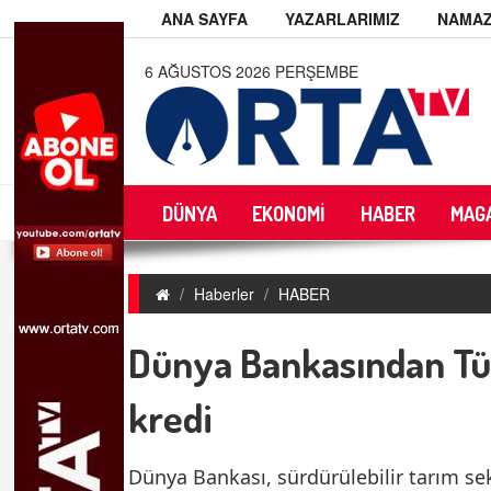
ANA SAYFA
YAZARLARIMIZ
NAMAZ
6 AĞUSTOS 2026 PERŞEMBE
DÜNYA
EKONOMİ
HABER
MAG
Haberler
HABER
Dünya Bankasından Tü
kredi
Dünya Bankası, sürdürülebilir tarım sek