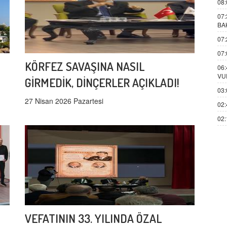
08:
07:
BA
07:
07:
KÖRFEZ SAVAŞINA NASIL
06:
VU
GİRMEDİK, DİNÇERLER AÇIKLADI!
03:
27 Nisan 2026 Pazartesi
02:
02:
VEFATININ 33. YILINDA ÖZAL