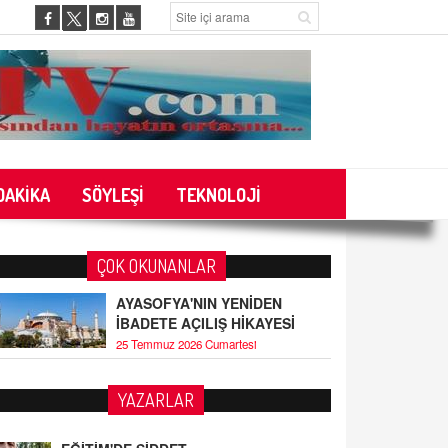
DAKİKA
SÖYLEŞİ
TEKNOLOJİ
ÇOK OKUNANLAR
AYASOFYA'NIN YENİDEN
İBADETE AÇILIŞ HİKAYESİ
25 Temmuz 2026 Cumartesi
YAZARLAR