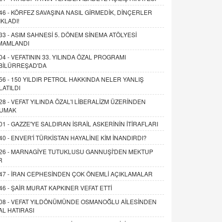
46 -
KÖRFEZ SAVAŞINA NASIL GİRMEDİK, DİNÇERLER
IKLADI!
33 -
ASIM SAHNESİ 5. DÖNEM SİNEMA ATÖLYESİ
MAMLANDI
04 -
VEFATININ 33. YILINDA ÖZAL PROGRAMI
BİLÜRREŞAD'DA
56 -
150 YILDIR PETROL HAKKINDA NELER YANLIŞ
LATILDI
28 -
VEFAT YILINDA ÖZAL'I LİBERALİZM ÜZERİNDEN
UMAK
01 -
GAZZE'YE SALDIRAN İSRAİL ASKERİNİN İTİRAFLARI
40 -
ENVER'İ TÜRKİSTAN HAYALİNE KİM İNANDIRDI?
26 -
MARNAGİYE TUTUKLUSU GANNUŞİ'DEN MEKTUP
R
47 -
İRAN CEPHESİNDEN ÇOK ÖNEMLİ AÇIKLAMALAR
46 -
ŞAİR MURAT KAPKINER VEFAT ETTİ
08 -
VEFAT YILDÖNÜMÜNDE OSMANOĞLU AİLESİNDEN
AL HATIRASI