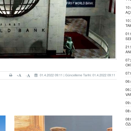
10:
AÇ
10:
TA
01:
SE
21:
AN
07:
OK
07:
+
01.4.2022 09:11 | Güncelleme Tarihi: 01.4.2022 09:11
-
06:
06:
VA
09:
08:
08:
ÖZ