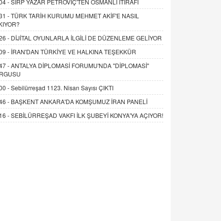
04 -
SIRP YAZAR PETROVİÇ'TEN OSMANLI İTİRAFI
31 -
TÜRK TARİH KURUMU MEHMET AKİF'E NASIL
KIYOR?
26 -
DİJİTAL OYUNLARLA İLGİLİ DE DÜZENLEME GELİYOR
09 -
İRAN'DAN TÜRKİYE VE HALKINA TEŞEKKÜR
47 -
ANTALYA DİPLOMASİ FORUMU'NDA "DİPLOMASİ"
RGUSU
00 -
Sebilürreşad 1123. Nisan Sayısı ÇIKTI
46 -
BAŞKENT ANKARA'DA KOMŞUMUZ İRAN PANELİ
16 -
SEBİLÜRREŞAD VAKFI İLK ŞUBEYİ KONYA'YA AÇIYOR!