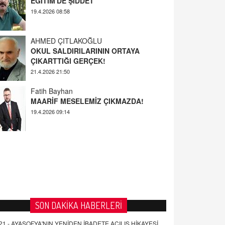
AHMED ÇITLAKOĞLU
OKUL SALDIRILARININ ORTAYA
ÇIKARTTIĞI GERÇEK!
21.4.2026 21:50
Fatih Bayhan
MAARİF MESELEMİZ ÇIKMAZDA!
19.4.2026 09:14
YUSUF YAVUZYILMAZ
EĞİTİM'DE ŞİDDET
19.4.2026 08:58
SON DAKİKA HABERLERİ
21 -
AYASOFYA'NIN YENİDEN İBADETE AÇILIŞ HİKAYESİ