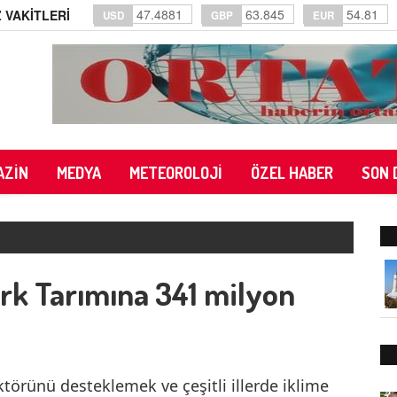
47.4881
63.845
54.81
 VAKİTLERİ
USD
GBP
EUR
AZİN
MEDYA
METEOROLOJİ
ÖZEL HABER
SON 
rk Tarımına 341 milyon
törünü desteklemek ve çeşitli illerde iklime