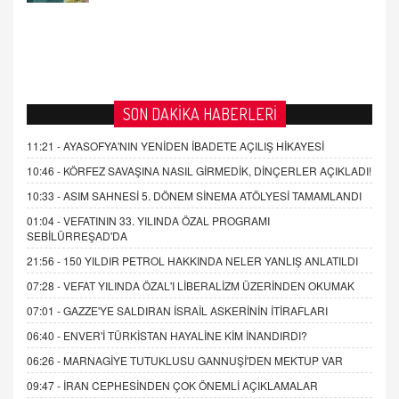
SON DAKİKA HABERLERİ
11:21 -
AYASOFYA'NIN YENİDEN İBADETE AÇILIŞ HİKAYESİ
10:46 -
KÖRFEZ SAVAŞINA NASIL GİRMEDİK, DİNÇERLER AÇIKLADI!
10:33 -
ASIM SAHNESİ 5. DÖNEM SİNEMA ATÖLYESİ TAMAMLANDI
01:04 -
VEFATININ 33. YILINDA ÖZAL PROGRAMI
SEBİLÜRREŞAD'DA
21:56 -
150 YILDIR PETROL HAKKINDA NELER YANLIŞ ANLATILDI
07:28 -
VEFAT YILINDA ÖZAL'I LİBERALİZM ÜZERİNDEN OKUMAK
07:01 -
GAZZE'YE SALDIRAN İSRAİL ASKERİNİN İTİRAFLARI
06:40 -
ENVER'İ TÜRKİSTAN HAYALİNE KİM İNANDIRDI?
06:26 -
MARNAGİYE TUTUKLUSU GANNUŞİ'DEN MEKTUP VAR
09:47 -
İRAN CEPHESİNDEN ÇOK ÖNEMLİ AÇIKLAMALAR