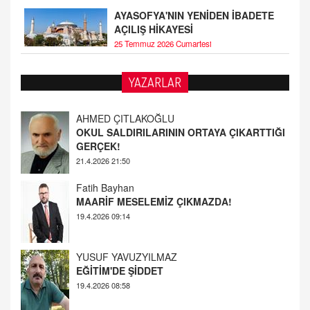
AYASOFYA'NIN YENİDEN İBADETE
AÇILIŞ HİKAYESİ
25 Temmuz 2026 Cumartesi
YAZARLAR
Fatih Bayhan
MAARİF MESELEMİZ ÇIKMAZDA!
19.4.2026 09:14
YUSUF YAVUZYILMAZ
EĞİTİM'DE ŞİDDET
19.4.2026 08:58
AHMED ÇITLAKOĞLU
OKUL SALDIRILARININ ORTAYA ÇIKARTTIĞI
GERÇEK!
21.4.2026 21:50