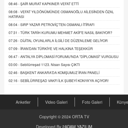
08:46 -
ŞAİR MURAT KAPKINER VEFAT ETTİ
08:08 -
VEFAT YILDÖNÜMÜNDE OSMANOĞLU AİLESİNDEN ÖZAL
HATIRASI
08:04 -
SIRP YAZAR PETROVİÇ'TEN OSMANLI İTİRAFI
07:31 -
TÜRK TARİH KURUMU MEHMET AKİF'E NASIL BAKIYOR?
07:26 -
DİJİTAL OYUNLARLA İLGİLİ DE DÜZENLEME GELİYOR
07:09 -
İRAN'DAN TÜRKİYE VE HALKINA TEŞEKKÜR
06:47 -
ANTALYA DİPLOMASİ FORUMU'NDA "DİPLOMASİ" VURGUSU
03:00 -
Sebilürreşad 1123. Nisan Sayısı ÇIKTI
02:46 -
BAŞKENT ANKARA'DA KOMŞUMUZ İRAN PANELİ
02:16 -
SEBİLÜRREŞAD VAKFI İLK ŞUBEYİ KONYA'YA AÇIYOR!
Anketler
Video Galeri
Foto Galeri
Küny
Copyright © 2024
ORTA TV
Developed By
2ADAM YAZILIM