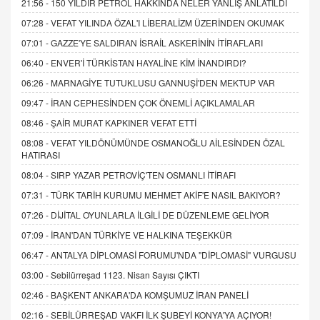
21:56 -
150 YILDIR PETROL HAKKINDA NELER YANLIŞ ANLATILDI
07:28 -
VEFAT YILINDA ÖZAL'I LİBERALİZM ÜZERİNDEN OKUMAK
07:01 -
GAZZE'YE SALDIRAN İSRAİL ASKERİNİN İTİRAFLARI
06:40 -
ENVER'İ TÜRKİSTAN HAYALİNE KİM İNANDIRDI?
06:26 -
MARNAGİYE TUTUKLUSU GANNUŞİ'DEN MEKTUP VAR
09:47 -
İRAN CEPHESİNDEN ÇOK ÖNEMLİ AÇIKLAMALAR
08:46 -
ŞAİR MURAT KAPKINER VEFAT ETTİ
08:08 -
VEFAT YILDÖNÜMÜNDE OSMANOĞLU AİLESİNDEN ÖZAL
HATIRASI
08:04 -
SIRP YAZAR PETROVİÇ'TEN OSMANLI İTİRAFI
07:31 -
TÜRK TARİH KURUMU MEHMET AKİF'E NASIL BAKIYOR?
07:26 -
DİJİTAL OYUNLARLA İLGİLİ DE DÜZENLEME GELİYOR
07:09 -
İRAN'DAN TÜRKİYE VE HALKINA TEŞEKKÜR
06:47 -
ANTALYA DİPLOMASİ FORUMU'NDA "DİPLOMASİ" VURGUSU
03:00 -
Sebilürreşad 1123. Nisan Sayısı ÇIKTI
02:46 -
BAŞKENT ANKARA'DA KOMŞUMUZ İRAN PANELİ
02:16 -
SEBİLÜRREŞAD VAKFI İLK ŞUBEYİ KONYA'YA AÇIYOR!