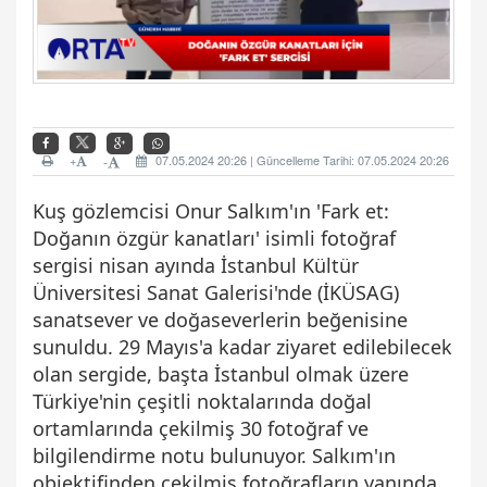
+
07.05.2024 20:26 | Güncelleme Tarihi: 07.05.2024 20:26
-
Kuş gözlemcisi Onur Salkım'ın 'Fark et:
Doğanın özgür kanatları' isimli fotoğraf
sergisi nisan ayında İstanbul Kültür
Üniversitesi Sanat Galerisi'nde (İKÜSAG)
sanatsever ve doğaseverlerin beğenisine
sunuldu. 29 Mayıs'a kadar ziyaret edilebilecek
olan sergide, başta İstanbul olmak üzere
Türkiye'nin çeşitli noktalarında doğal
ortamlarında çekilmiş 30 fotoğraf ve
bilgilendirme notu bulunuyor. Salkım'ın
objektifinden çekilmiş fotoğrafların yanında