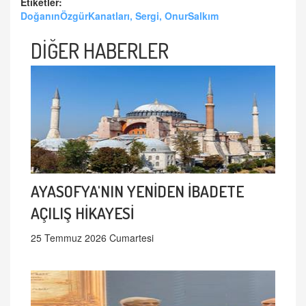
Etiketler:
DoğanınÖzgürKanatları, Sergi, OnurSalkım
DİĞER HABERLER
AYASOFYA'NIN YENİDEN İBADETE
AÇILIŞ HİKAYESİ
25 Temmuz 2026 Cumartesi