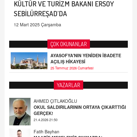
KÜLTÜR VE TURİZM BAKANI ERSOY
SEBİLÜRREŞAD'DA
12 Mart 2025 Çarşamba
ÇOK OKUNANLAR
AYASOFYA'NIN YENİDEN İBADETE
AÇILIŞ HİKAYESİ
25 Temmuz 2026 Cumartesi
YAZARLAR
AHMED ÇITLAKOĞLU
OKUL SALDIRILARININ ORTAYA ÇIKARTTIĞI
GERÇEK!
21.4.2026 21:50
Fatih Bayhan
MAARİF MESELEMİZ ÇIKMAZDA!
19.4.2026 09:14