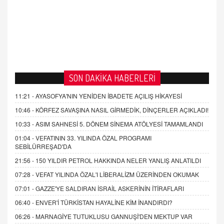
21.4.2026 21:50
SON DAKİKA HABERLERİ
11:21 -
AYASOFYA'NIN YENİDEN İBADETE AÇILIŞ HİKAYESİ
10:46 -
KÖRFEZ SAVAŞINA NASIL GİRMEDİK, DİNÇERLER AÇIKLADI!
10:33 -
ASIM SAHNESİ 5. DÖNEM SİNEMA ATÖLYESİ TAMAMLANDI
01:04 -
VEFATININ 33. YILINDA ÖZAL PROGRAMI
SEBİLÜRREŞAD'DA
21:56 -
150 YILDIR PETROL HAKKINDA NELER YANLIŞ ANLATILDI
07:28 -
VEFAT YILINDA ÖZAL'I LİBERALİZM ÜZERİNDEN OKUMAK
07:01 -
GAZZE'YE SALDIRAN İSRAİL ASKERİNİN İTİRAFLARI
06:40 -
ENVER'İ TÜRKİSTAN HAYALİNE KİM İNANDIRDI?
06:26 -
MARNAGİYE TUTUKLUSU GANNUŞİ'DEN MEKTUP VAR