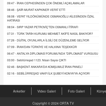
09:47 -
İRAN CEPHESİNDEN ÇOK ÖNEMLİ AÇIKLAMALAR
08:46 -
ŞAİR MURAT KAPKINER VEFAT ETTİ
08:08 -
VEFAT YILDÖNÜMÜNDE OSMANOĞLU AİLESİNDEN ÖZAL
HATIRASI
08:04 -
SIRP YAZAR PETROVİÇ'TEN OSMANLI İTİRAFI
07:31 -
TÜRK TARİH KURUMU MEHMET AKİF'E NASIL BAKIYOR?
07:26 -
DİJİTAL OYUNLARLA İLGİLİ DE DÜZENLEME GELİYOR
07:09 -
İRAN'DAN TÜRKİYE VE HALKINA TEŞEKKÜR
06:47 -
ANTALYA DİPLOMASİ FORUMU'NDA "DİPLOMASİ" VURGUSU
03:00 -
Sebilürreşad 1123. Nisan Sayısı ÇIKTI
02:46 -
BAŞKENT ANKARA'DA KOMŞUMUZ İRAN PANELİ
02:16 -
SEBİLÜRREŞAD VAKFI İLK ŞUBEYİ KONYA'YA AÇIYOR!
Anketler
Video Galeri
Foto Galeri
Küny
Copyright © 2024
ORTA TV