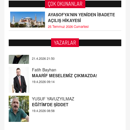
ÇOK OKUNANLAR
AYASOFYA'NIN YENİDEN İBADETE
AÇILIŞ HİKAYESİ
25 Temmuz 2026 Cumartesi
YAZARLAR
Fatih Bayhan
MAARİF MESELEMİZ ÇIKMAZDA!
19.4.2026 09:14
YUSUF YAVUZYILMAZ
EĞİTİM'DE ŞİDDET
19.4.2026 08:58
AHMED ÇITLAKOĞLU
OKUL SALDIRILARININ ORTAYA ÇIKARTTIĞI
GERÇEK!