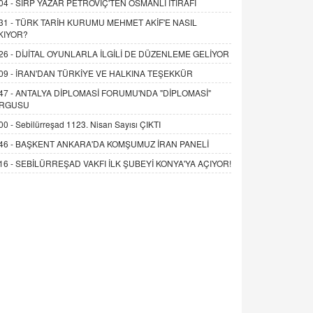
04 -
SIRP YAZAR PETROVİÇ'TEN OSMANLI İTİRAFI
31 -
TÜRK TARİH KURUMU MEHMET AKİF'E NASIL
KIYOR?
26 -
DİJİTAL OYUNLARLA İLGİLİ DE DÜZENLEME GELİYOR
09 -
İRAN'DAN TÜRKİYE VE HALKINA TEŞEKKÜR
47 -
ANTALYA DİPLOMASİ FORUMU'NDA "DİPLOMASİ"
RGUSU
00 -
Sebilürreşad 1123. Nisan Sayısı ÇIKTI
46 -
BAŞKENT ANKARA'DA KOMŞUMUZ İRAN PANELİ
16 -
SEBİLÜRREŞAD VAKFI İLK ŞUBEYİ KONYA'YA AÇIYOR!