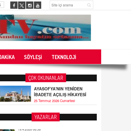
6
DAKİKA
SÖYLEŞİ
TEKNOLOJİ
ÇOK OKUNANLAR
AYASOFYA'NIN YENİDEN
İBADETE AÇILIŞ HİKAYESİ
25 Temmuz 2026 Cumartesi
YAZARLAR