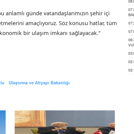
08:
07:
bu anlamlı günde vatandaşlarımızın şehir içi
BA
etmelerini amaçlıyoruz. Söz konusu hatlar, tüm
07:
07:
ekonomik bir ulaşım imkanı sağlayacak."
06:
VU
03:
02:
02:
ğlu
Ulaştırma ve Altyapı Bakanlığı