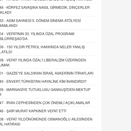
46 -
KÖRFEZ SAVAŞINA NASIL GİRMEDİK, DİNÇERLER
IKLADI!
33 -
ASIM SAHNESİ 5. DÖNEM SİNEMA ATÖLYESİ
MAMLANDI
04 -
VEFATININ 33. YILINDA ÖZAL PROGRAMI
BİLÜRREŞAD'DA
56 -
150 YILDIR PETROL HAKKINDA NELER YANLIŞ
LATILDI
28 -
VEFAT YILINDA ÖZAL'I LİBERALİZM ÜZERİNDEN
UMAK
01 -
GAZZE'YE SALDIRAN İSRAİL ASKERİNİN İTİRAFLARI
40 -
ENVER'İ TÜRKİSTAN HAYALİNE KİM İNANDIRDI?
26 -
MARNAGİYE TUTUKLUSU GANNUŞİ'DEN MEKTUP
R
47 -
İRAN CEPHESİNDEN ÇOK ÖNEMLİ AÇIKLAMALAR
46 -
ŞAİR MURAT KAPKINER VEFAT ETTİ
08 -
VEFAT YILDÖNÜMÜNDE OSMANOĞLU AİLESİNDEN
AL HATIRASI