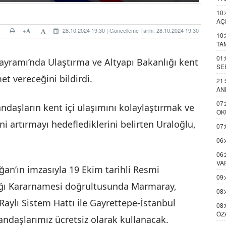
10:
AÇ
+
28.10.2024 19:30 | Güncelleme Tarihi: 28.10.2024 19:30
-
10:
TA
01:
yramı’nda Ulaştırma ve Altyapı Bakanlığı kent
SE
met vereceğini bildirdi.
21:
AN
07:
daşların kent içi ulaşımını kolaylaştırmak ve
OK
ğini artırmayı hedeflediklerini belirten Uraloğlu,
07:
06:
06:
VA
n’ın imzasıyla 19 Ekim tarihli Resmi
09:
ğı Kararnamesi doğrultusunda Marmaray,
08:
Raylı Sistem Hattı ile Gayrettepe-İstanbul
08:
ÖZ
daşlarımız ücretsiz olarak kullanacak.