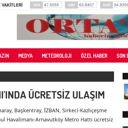
47.5055
63.8407
54.835
 VAKİTLERİ
USD
GBP
EUR
AZİN
MEDYA
METEOROLOJİ
ÖZEL HABER
SON 
'INDA ÜCRETSİZ ULAŞIM
ray, Başkentray, İZBAN, Sirkeci-Kazlıçeşme
bul Havalimanı-Arnavutköy Metro Hattı ücretsiz