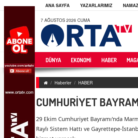
ANA SAYFA
YAZARLARIMIZ
NAMAZ
7 AĞUSTOS 2026 CUMA
DÜNYA
EKONOMİ
HABER
MAG
Haberler
HABER
CUMHURİYET BAYRAMI
29 Ekim Cumhuriyet Bayramı'nda Marma
Raylı Sistem Hattı ve Gayrettepe-İstan