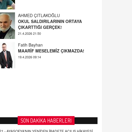
AHMED ÇITLAKOĞLU
OKUL SALDIRILARININ ORTAYA
ÇIKARTTIĞI GERÇEK!
21.4.2026 21:50
Fatih Bayhan
MAARİF MESELEMİZ ÇIKMAZDA!
19.4.2026 09:14
YUSUF YAVUZYILMAZ
EĞİTİM'DE ŞİDDET
19.4.2026 08:58
SON DAKİKA HABERLERİ
21 -
AYASOFYA'NIN YENİDEN İBADETE AÇILIŞ HİKAYESİ