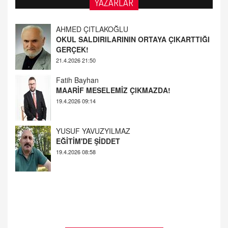
YAZARLAR
AHMED ÇITLAKOĞLU
OKUL SALDIRILARININ ORTAYA ÇIKARTTIĞI
GERÇEK!
21.4.2026 21:50
Fatih Bayhan
MAARİF MESELEMİZ ÇIKMAZDA!
19.4.2026 09:14
YUSUF YAVUZYILMAZ
EĞİTİM'DE ŞİDDET
19.4.2026 08:58