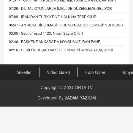
07:26 -
DİJİTAL OYUNLARLA İLGİLİ DE DÜZENLEME GELİYOR
07:09 -
İRAN'DAN TÜRKİYE VE HALKINA TEŞEKKÜR
06:47 -
ANTALYA DİPLOMASİ FORUMU'NDA "DİPLOMASİ" VURGUSU
03:00 -
Sebilürreşad 1123. Nisan Sayısı ÇIKTI
02:46 -
BAŞKENT ANKARA'DA KOMŞUMUZ İRAN PANELİ
02:16 -
SEBİLÜRREŞAD VAKFI İLK ŞUBEYİ KONYA'YA AÇIYOR!
Anketler
Video Galeri
Foto Galeri
Küny
Copyright © 2024
ORTA TV
Developed By
2ADAM YAZILIM