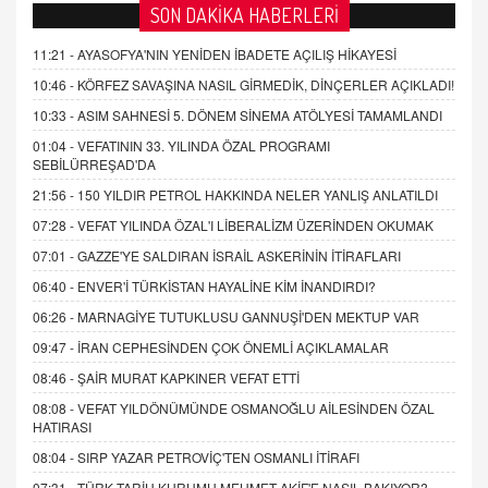
SON DAKİKA HABERLERİ
11:21 -
AYASOFYA'NIN YENİDEN İBADETE AÇILIŞ HİKAYESİ
10:46 -
KÖRFEZ SAVAŞINA NASIL GİRMEDİK, DİNÇERLER AÇIKLADI!
10:33 -
ASIM SAHNESİ 5. DÖNEM SİNEMA ATÖLYESİ TAMAMLANDI
01:04 -
VEFATININ 33. YILINDA ÖZAL PROGRAMI
SEBİLÜRREŞAD'DA
21:56 -
150 YILDIR PETROL HAKKINDA NELER YANLIŞ ANLATILDI
07:28 -
VEFAT YILINDA ÖZAL'I LİBERALİZM ÜZERİNDEN OKUMAK
07:01 -
GAZZE'YE SALDIRAN İSRAİL ASKERİNİN İTİRAFLARI
06:40 -
ENVER'İ TÜRKİSTAN HAYALİNE KİM İNANDIRDI?
06:26 -
MARNAGİYE TUTUKLUSU GANNUŞİ'DEN MEKTUP VAR
09:47 -
İRAN CEPHESİNDEN ÇOK ÖNEMLİ AÇIKLAMALAR
08:46 -
ŞAİR MURAT KAPKINER VEFAT ETTİ
08:08 -
VEFAT YILDÖNÜMÜNDE OSMANOĞLU AİLESİNDEN ÖZAL
HATIRASI
08:04 -
SIRP YAZAR PETROVİÇ'TEN OSMANLI İTİRAFI
07:31 -
TÜRK TARİH KURUMU MEHMET AKİF'E NASIL BAKIYOR?