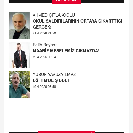
Fatih Bayhan
MAARİF MESELEMİZ ÇIKMAZDA!
19.4.2026 09:14
YUSUF YAVUZYILMAZ
EĞİTİM'DE ŞİDDET
19.4.2026 08:58
AHMED ÇITLAKOĞLU
OKUL SALDIRILARININ ORTAYA ÇIKARTTIĞI
GERÇEK!
21.4.2026 21:50