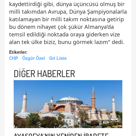
kaydettirdiği gibi, dünya üçüncüsü olmuş bir
milli takımdan Avrupa, Dünya Şampiyonalarla
katılamayan bir milli takım noktasına getirip
bu dönem nihayet çok şükür Almanya’da
temsil edildiği noktada oraya giderken vize
alan tek ülke biziz, bunu görmek lazım" dedi.
Etiketler:
CHP
Özgür Özel
Gri Liste
DİĞER HABERLER
AYASOFYA'NIN YENİDEN İBADETE