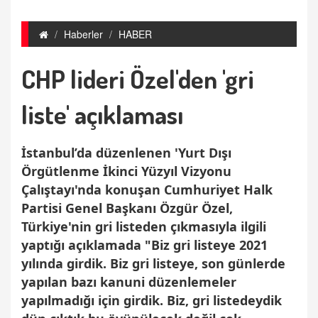
Haberler
HABER
CHP lideri Özel'den 'gri
liste' açıklaması
İstanbul’da düzenlenen 'Yurt Dışı
Örgütlenme İkinci Yüzyıl Vizyonu
Çalıştayı'nda konuşan Cumhuriyet Halk
Partisi Genel Başkanı Özgür Özel,
Türkiye'nin gri listeden çıkmasıyla ilgili
yaptığı açıklamada "Biz gri listeye 2021
yılında girdik. Biz gri listeye, son günlerde
yapılan bazı kanuni düzenlemeler
yapılmadığı için girdik. Biz, gri listedeydik