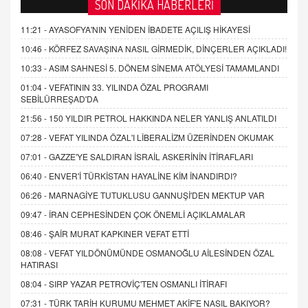
SON DAKİKA HABERLERİ
11:21 -
AYASOFYA'NIN YENİDEN İBADETE AÇILIŞ HİKAYESİ
10:46 -
KÖRFEZ SAVAŞINA NASIL GİRMEDİK, DİNÇERLER AÇIKLADI!
10:33 -
ASIM SAHNESİ 5. DÖNEM SİNEMA ATÖLYESİ TAMAMLANDI
01:04 -
VEFATININ 33. YILINDA ÖZAL PROGRAMI
SEBİLÜRREŞAD'DA
21:56 -
150 YILDIR PETROL HAKKINDA NELER YANLIŞ ANLATILDI
07:28 -
VEFAT YILINDA ÖZAL'I LİBERALİZM ÜZERİNDEN OKUMAK
07:01 -
GAZZE'YE SALDIRAN İSRAİL ASKERİNİN İTİRAFLARI
06:40 -
ENVER'İ TÜRKİSTAN HAYALİNE KİM İNANDIRDI?
06:26 -
MARNAGİYE TUTUKLUSU GANNUŞİ'DEN MEKTUP VAR
09:47 -
İRAN CEPHESİNDEN ÇOK ÖNEMLİ AÇIKLAMALAR
08:46 -
ŞAİR MURAT KAPKINER VEFAT ETTİ
08:08 -
VEFAT YILDÖNÜMÜNDE OSMANOĞLU AİLESİNDEN ÖZAL
HATIRASI
08:04 -
SIRP YAZAR PETROVİÇ'TEN OSMANLI İTİRAFI
07:31 -
TÜRK TARİH KURUMU MEHMET AKİF'E NASIL BAKIYOR?