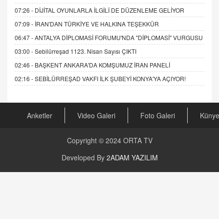
07:26 -
DİJİTAL OYUNLARLA İLGİLİ DE DÜZENLEME GELİYOR
07:09 -
İRAN'DAN TÜRKİYE VE HALKINA TEŞEKKÜR
06:47 -
ANTALYA DİPLOMASİ FORUMU'NDA "DİPLOMASİ" VURGUSU
03:00 -
Sebilürreşad 1123. Nisan Sayısı ÇIKTI
02:46 -
BAŞKENT ANKARA'DA KOMŞUMUZ İRAN PANELİ
02:16 -
SEBİLÜRREŞAD VAKFI İLK ŞUBEYİ KONYA'YA AÇIYOR!
Anketler
Video Galeri
Foto Galeri
Küny
Copyright © 2024
ORTA TV
Developed By
2ADAM YAZILIM