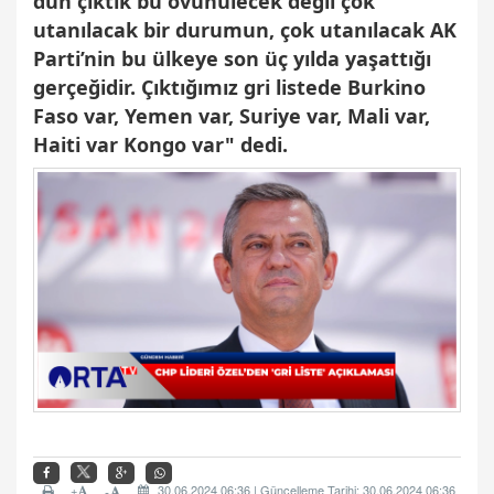
dün çıktık bu övünülecek değil çok
utanılacak bir durumun, çok utanılacak AK
Parti’nin bu ülkeye son üç yılda yaşattığı
gerçeğidir. Çıktığımız gri listede Burkino
Faso var, Yemen var, Suriye var, Mali var,
Haiti var Kongo var" dedi.
+
30.06.2024 06:36 | Güncelleme Tarihi: 30.06.2024 06:36
-