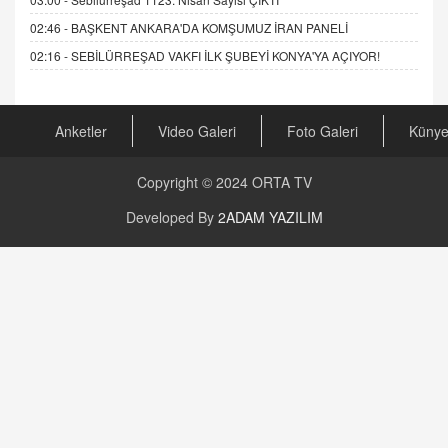
02:46 -
BAŞKENT ANKARA'DA KOMŞUMUZ İRAN PANELİ
02:16 -
SEBİLÜRREŞAD VAKFI İLK ŞUBEYİ KONYA'YA AÇIYOR!
Anketler
Video Galeri
Foto Galeri
Küny
Copyright © 2024
ORTA TV
Developed By
2ADAM YAZILIM