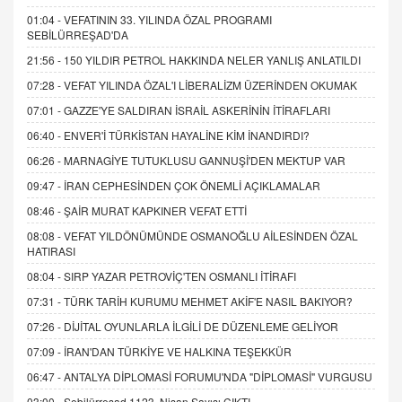
01:04 -
VEFATININ 33. YILINDA ÖZAL PROGRAMI
SEBİLÜRREŞAD'DA
21:56 -
150 YILDIR PETROL HAKKINDA NELER YANLIŞ ANLATILDI
07:28 -
VEFAT YILINDA ÖZAL'I LİBERALİZM ÜZERİNDEN OKUMAK
07:01 -
GAZZE'YE SALDIRAN İSRAİL ASKERİNİN İTİRAFLARI
06:40 -
ENVER'İ TÜRKİSTAN HAYALİNE KİM İNANDIRDI?
06:26 -
MARNAGİYE TUTUKLUSU GANNUŞİ'DEN MEKTUP VAR
09:47 -
İRAN CEPHESİNDEN ÇOK ÖNEMLİ AÇIKLAMALAR
08:46 -
ŞAİR MURAT KAPKINER VEFAT ETTİ
08:08 -
VEFAT YILDÖNÜMÜNDE OSMANOĞLU AİLESİNDEN ÖZAL
HATIRASI
08:04 -
SIRP YAZAR PETROVİÇ'TEN OSMANLI İTİRAFI
07:31 -
TÜRK TARİH KURUMU MEHMET AKİF'E NASIL BAKIYOR?
07:26 -
DİJİTAL OYUNLARLA İLGİLİ DE DÜZENLEME GELİYOR
07:09 -
İRAN'DAN TÜRKİYE VE HALKINA TEŞEKKÜR
06:47 -
ANTALYA DİPLOMASİ FORUMU'NDA "DİPLOMASİ" VURGUSU
03:00 -
Sebilürreşad 1123. Nisan Sayısı ÇIKTI