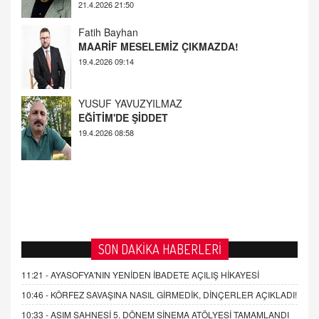
Fatih Bayhan
MAARİF MESELEMİZ ÇIKMAZDA!
19.4.2026 09:14
YUSUF YAVUZYILMAZ
EĞİTİM'DE ŞİDDET
19.4.2026 08:58
SON DAKİKA HABERLERİ
11:21 -
AYASOFYA'NIN YENİDEN İBADETE AÇILIŞ HİKAYESİ
10:46 -
KÖRFEZ SAVAŞINA NASIL GİRMEDİK, DİNÇERLER AÇIKLADI!
10:33 -
ASIM SAHNESİ 5. DÖNEM SİNEMA ATÖLYESİ TAMAMLANDI