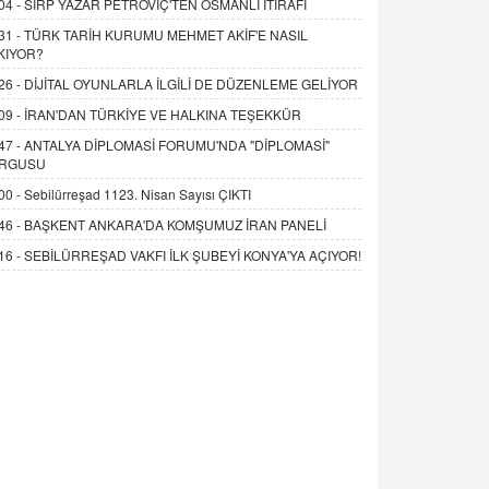
04 -
SIRP YAZAR PETROVİÇ'TEN OSMANLI İTİRAFI
31 -
TÜRK TARİH KURUMU MEHMET AKİF'E NASIL
KIYOR?
26 -
DİJİTAL OYUNLARLA İLGİLİ DE DÜZENLEME GELİYOR
09 -
İRAN'DAN TÜRKİYE VE HALKINA TEŞEKKÜR
47 -
ANTALYA DİPLOMASİ FORUMU'NDA "DİPLOMASİ"
RGUSU
00 -
Sebilürreşad 1123. Nisan Sayısı ÇIKTI
46 -
BAŞKENT ANKARA'DA KOMŞUMUZ İRAN PANELİ
16 -
SEBİLÜRREŞAD VAKFI İLK ŞUBEYİ KONYA'YA AÇIYOR!