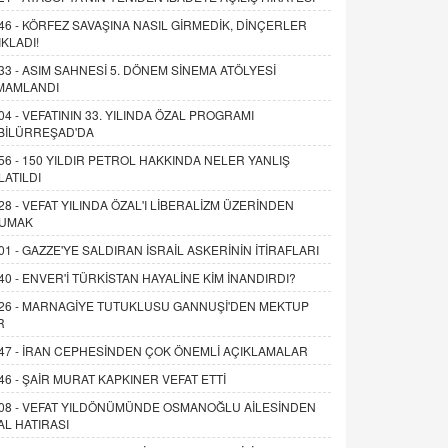
46 -
KÖRFEZ SAVAŞINA NASIL GİRMEDİK, DİNÇERLER
IKLADI!
33 -
ASIM SAHNESİ 5. DÖNEM SİNEMA ATÖLYESİ
MAMLANDI
04 -
VEFATININ 33. YILINDA ÖZAL PROGRAMI
BİLÜRREŞAD'DA
56 -
150 YILDIR PETROL HAKKINDA NELER YANLIŞ
LATILDI
28 -
VEFAT YILINDA ÖZAL'I LİBERALİZM ÜZERİNDEN
UMAK
01 -
GAZZE'YE SALDIRAN İSRAİL ASKERİNİN İTİRAFLARI
40 -
ENVER'İ TÜRKİSTAN HAYALİNE KİM İNANDIRDI?
26 -
MARNAGİYE TUTUKLUSU GANNUŞİ'DEN MEKTUP
R
47 -
İRAN CEPHESİNDEN ÇOK ÖNEMLİ AÇIKLAMALAR
46 -
ŞAİR MURAT KAPKINER VEFAT ETTİ
08 -
VEFAT YILDÖNÜMÜNDE OSMANOĞLU AİLESİNDEN
AL HATIRASI