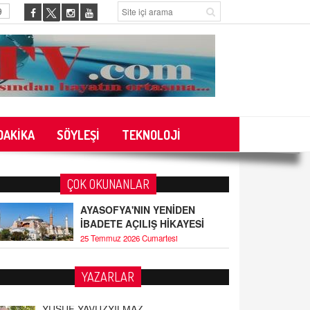
9
DAKİKA
SÖYLEŞİ
TEKNOLOJİ
ÇOK OKUNANLAR
AYASOFYA'NIN YENİDEN
İBADETE AÇILIŞ HİKAYESİ
25 Temmuz 2026 Cumartesi
YAZARLAR