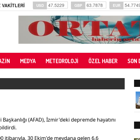
47.5229
63.7878
54.774
 VAKİTLERİ
USD
GBP
EUR
AZİN
MEDYA
METEOROLOJİ
ÖZEL HABER
SON 
mi Başkanlığı (AFAD), İzmir'deki depremde hayatını
ildirdi.
0 itibarıyla, 30 Ekim'de meydana gelen 6,6