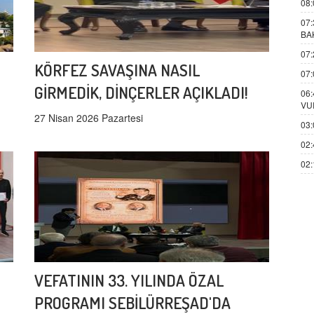
08:
07:
BA
07:
KÖRFEZ SAVAŞINA NASIL
07:
GİRMEDİK, DİNÇERLER AÇIKLADI!
06:
VU
27 Nisan 2026 Pazartesi
03:
02:
02:
VEFATININ 33. YILINDA ÖZAL
PROGRAMI SEBİLÜRREŞAD'DA