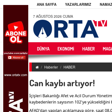
ANA SAYFA
YAZARLARIMIZ
NAMAZ
7 AĞUSTOS 2026 CUMA
DÜNYA
EKONOMİ
HABER
MAG
Haberler
HABER
Can kaybı artıyor!
İçişleri Bakanlığı Afet ve Acil Durum Yöneti
kaybedenlerin sayısının 102'ye yükseldiğini b
AFAD'dan yapılan açıklamaya göre, saat 08.0