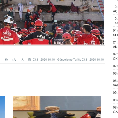
10:
AÇ
10:
TA
01:
SE
21:
AN
07:
OK
+
03.11.2020 10:40 | Güncelleme Tarihi: 03.11.2020 10:40
-
07:
06:
06:
VA
09:
08:
08:
ÖZ