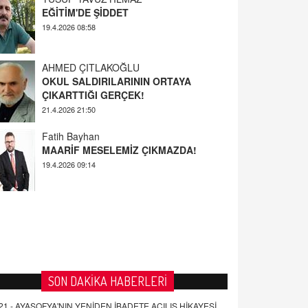
AHMED ÇITLAKOĞLU
OKUL SALDIRILARININ ORTAYA
ÇIKARTTIĞI GERÇEK!
21.4.2026 21:50
Fatih Bayhan
MAARİF MESELEMİZ ÇIKMAZDA!
19.4.2026 09:14
YUSUF YAVUZYILMAZ
EĞİTİM'DE ŞİDDET
19.4.2026 08:58
SON DAKİKA HABERLERİ
21 -
AYASOFYA'NIN YENİDEN İBADETE AÇILIŞ HİKAYESİ