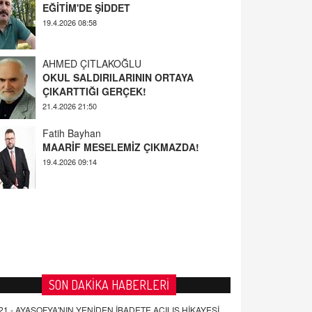
AHMED ÇITLAKOĞLU
OKUL SALDIRILARININ ORTAYA
ÇIKARTTIĞI GERÇEK!
21.4.2026 21:50
Fatih Bayhan
MAARİF MESELEMİZ ÇIKMAZDA!
19.4.2026 09:14
YUSUF YAVUZYILMAZ
EĞİTİM'DE ŞİDDET
19.4.2026 08:58
SON DAKİKA HABERLERİ
21 -
AYASOFYA'NIN YENİDEN İBADETE AÇILIŞ HİKAYESİ