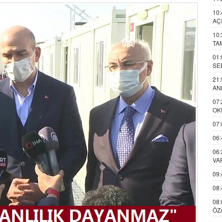
10:
AÇ
10:
TA
01:
SE
21:
AN
07:
OK
07:
06:
06:
VA
09:
08:
08:
ÖZ