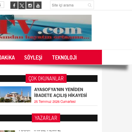
6
DAKİKA
SÖYLEŞİ
TEKNOLOJİ
ÇOK OKUNANLAR
AYASOFYA'NIN YENİDEN
İBADETE AÇILIŞ HİKAYESİ
25 Temmuz 2026 Cumartesi
YAZARLAR