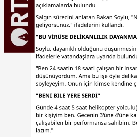
açıklamalarda bulundu.
Salgın sürecini anlatan Bakan Soylu, "N
geliyorsunuz." ifadelerini kullandı.
"BU VİRÜSE DELİKANLILIK DAYANMA
Soylu, dayanıklı olduğunu düşünmesine 
ifadelerle vatandaşlara uyarıda bulund
"Ben 24 saatin 18 saati çalışan bir in
düşünüyordum. Ama bu işe öyle delikanl
söyleyeyim. Onun için kimse kendine 
"BENİ BİLE YERE SERDİ"
Günde 4 saat 5 saat helikopter yolculu
bir kişiyim ben. Gecenin 3'üne 4'üne ka
çalışabilen bir performansa sahibim. Be
lazım."