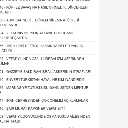
46 -
KÖRFEZ SAVAŞINA NASIL GİRMEDİK, DİNÇERLER
IKLADI!
33 -
ASIM SAHNESİ 5. DÖNEM SİNEMA ATÖLYESİ
MAMLANDI
04 -
VEFATININ 33. YILINDA ÖZAL PROGRAMI
BİLÜRREŞAD'DA
56 -
150 YILDIR PETROL HAKKINDA NELER YANLIŞ
LATILDI
28 -
VEFAT YILINDA ÖZAL'I LİBERALİZM ÜZERİNDEN
UMAK
01 -
GAZZE'YE SALDIRAN İSRAİL ASKERİNİN İTİRAFLARI
40 -
ENVER'İ TÜRKİSTAN HAYALİNE KİM İNANDIRDI?
26 -
MARNAGİYE TUTUKLUSU GANNUŞİ'DEN MEKTUP
R
47 -
İRAN CEPHESİNDEN ÇOK ÖNEMLİ AÇIKLAMALAR
46 -
ŞAİR MURAT KAPKINER VEFAT ETTİ
08 -
VEFAT YILDÖNÜMÜNDE OSMANOĞLU AİLESİNDEN
AL HATIRASI