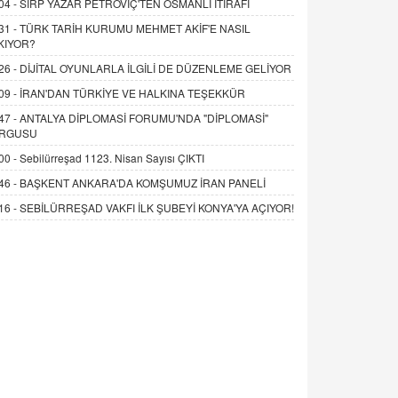
04 -
SIRP YAZAR PETROVİÇ'TEN OSMANLI İTİRAFI
31 -
TÜRK TARİH KURUMU MEHMET AKİF'E NASIL
KIYOR?
26 -
DİJİTAL OYUNLARLA İLGİLİ DE DÜZENLEME GELİYOR
09 -
İRAN'DAN TÜRKİYE VE HALKINA TEŞEKKÜR
47 -
ANTALYA DİPLOMASİ FORUMU'NDA "DİPLOMASİ"
RGUSU
00 -
Sebilürreşad 1123. Nisan Sayısı ÇIKTI
46 -
BAŞKENT ANKARA'DA KOMŞUMUZ İRAN PANELİ
16 -
SEBİLÜRREŞAD VAKFI İLK ŞUBEYİ KONYA'YA AÇIYOR!