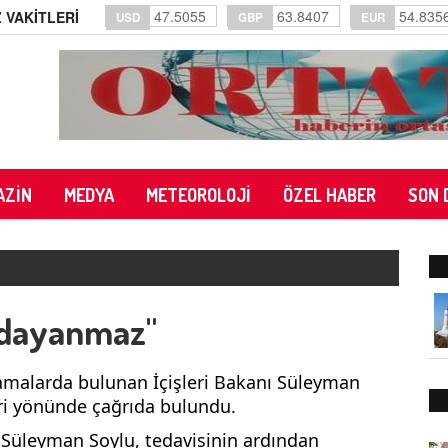
47.5055
63.8407
54.835
 VAKİTLERİ
USD
GBP
EUR
AZİN
MEDYA
METEOROLOJİ
ÖZEL HABER
SON 
k dayanmaz"
klamalarda bulunan İçişleri Bakanı Süleyman
ri yönünde çağrıda bulundu.
 Süleyman Soylu, tedavisinin ardından