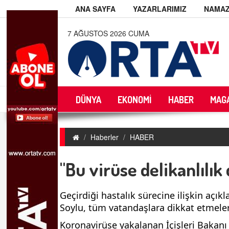
ANA SAYFA
YAZARLARIMIZ
NAMAZ
7 AĞUSTOS 2026 CUMA
DÜNYA
EKONOMİ
HABER
MAG
Haberler
HABER
"Bu virüse delikanlılı
Geçirdiği hastalık sürecine ilişkin açı
Soylu, tüm vatandaşlara dikkat etmele
Koronavirüse yakalanan İçişleri Bakanı