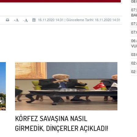
08:
07:
BA
+
16.11.2020 14:31 | Güncelleme Tarihi: 16.11.2020 14:31
-
07:
07:
06:
VU
03:
02:
02:
KÖRFEZ SAVAŞINA NASIL
GİRMEDİK, DİNÇERLER AÇIKLADI!